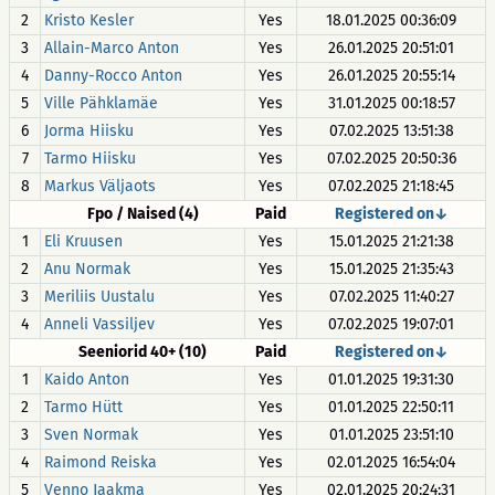
2
Kristo Kesler
Yes
18.01.2025 00:36:09
3
Allain-Marco Anton
Yes
26.01.2025 20:51:01
4
Danny-Rocco Anton
Yes
26.01.2025 20:55:14
5
Ville Pähklamäe
Yes
31.01.2025 00:18:57
6
Jorma Hiisku
Yes
07.02.2025 13:51:38
7
Tarmo Hiisku
Yes
07.02.2025 20:50:36
8
Markus Väljaots
Yes
07.02.2025 21:18:45
Fpo / Naised (4)
Paid
Registered on↓
1
Eli Kruusen
Yes
15.01.2025 21:21:38
2
Anu Normak
Yes
15.01.2025 21:35:43
3
Meriliis Uustalu
Yes
07.02.2025 11:40:27
4
Anneli Vassiljev
Yes
07.02.2025 19:07:01
Seeniorid 40+ (10)
Paid
Registered on↓
1
Kaido Anton
Yes
01.01.2025 19:31:30
2
Tarmo Hütt
Yes
01.01.2025 22:50:11
3
Sven Normak
Yes
01.01.2025 23:51:10
4
Raimond Reiska
Yes
02.01.2025 16:54:04
5
Venno Jaakma
Yes
02.01.2025 20:24:31