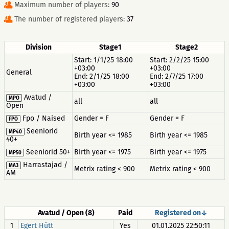
Maximum number of players:
90
The number of registered players:
37
Division
Stage1
Stage2
Start: 1/1/25 18:00
Start: 2/2/25 15:00
+03:00
+03:00
General
End: 2/1/25 18:00
End: 2/7/25 17:00
+03:00
+03:00
Avatud /
MPO
all
all
Open
Fpo / Naised
Gender = F
Gender = F
FPO
Seeniorid
MP40
Birth year <= 1985
Birth year <= 1985
40+
Seeniorid 50+
Birth year <= 1975
Birth year <= 1975
MP50
Harrastajad /
MA3
Metrix rating < 900
Metrix rating < 900
AM
Avatud / Open (8)
Paid
Registered on↓
1
Egert Hütt
Yes
01.01.2025 22:50:11