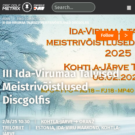
MAIN
FIND COMPETITION
III IDA-VIRUMAA TALVISED MEISTRIVÕISTLUSED DISCGOLFIS
Follow
III Ida-Virumaa Talvised
Meistrivõistlused
Discgolfis
2/8/25 10:30
|
KOHTLA-JÄRVE → ORANŽ
TRILOBIIT
|
ESTONIA, IDA-VIRU MAAKOND, KOHTLA-
JÄRVE