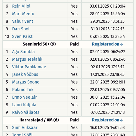
6
Rein Viiol
Yes
03.01.2025 01:20:04
7
Mart Meeru
Yes
28.01.2025 15:56:04
8
Vahur Vent
Yes
29.01.2025 13:51:35
9
Dan Sööl
Yes
31.01.2025 17:42:13
10
Sven Paist
Yes
07.02.2025 13:32:34
Seeniorid 50+ (9)
Paid
Registered on↓
1
Ago Sambla
Yes
02.01.2025 06:24:22
2
Margus Teelahk
Yes
02.01.2025 08:42:46
3
Viktor Pähklamäe
Yes
02.01.2025 17:13:12
4
Janek Võõbus
Yes
17.01.2025 23:18:45
5
Margus Soone
Yes
22.01.2025 09:21:01
6
Roland Tiik
Yes
22.01.2025 09:27:05
7
Ermo Veelain
Yes
30.01.2025 15:22:04
8
Lauri Kaljula
Yes
07.02.2025 21:01:04
9
Raivo Väljaots
Yes
07.02.2025 21:01:13
Harrastajad / AM (6)
Paid
Registered on↓
1
Siim Viiksaar
Yes
16.01.2025 14:02:53
2
Tormi Sööl
Yes
22.01.2025 23:31:40