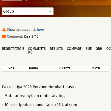
Show groups:
click here
Comment:
Kisa 3/10
REGISTRATION
COMMENTS
RESULTS
COMPARE
BUE
GRH
OC
(0)
Pos
Name
ICP total
ICP %
Pakkasliiga 2026 Porvoon Hornhattulassa
- Matalan kynnyksen rento talviliiga
- 10 osakilpailua sunnuntaisin 18.1. alkaen