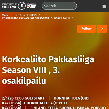
MAIN
FIND COMPETITION
KORKEALIITO PAKKASLIIGA SEASON VIII , 3. OSAKILPAILU
Follow
Korkealiito Pakkasliiga
Season VIII , 3.
osakilpailu
2/1/26 12:00 GOLFSTART
|
HORNHATTULA (OB:T
KÄYTÖSSÄ) → HORNHATTULA (OB:T EI
KÄYTÖSSÄ)
|
FINLAND, ETELÄ-SUOMI, UUSIMAA, PORVOO