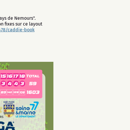
Pays de Nemours".
n fixes sur ce layout
478/caddie-book