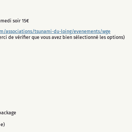
amedi soir 15€
om/associations/tsunami-du-loing/evenements/wge
rci de vérifier que vous avez bien sélectionné les options)
 package
be)