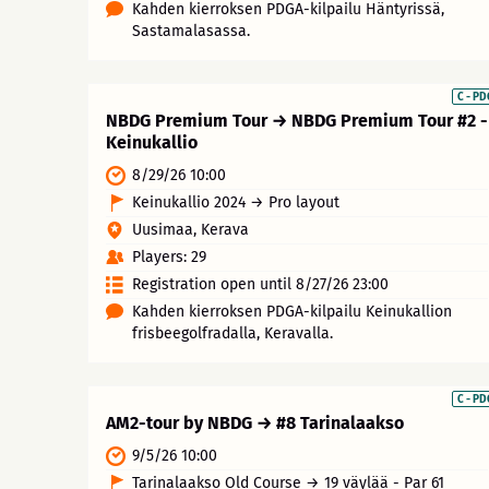
Kahden kierroksen PDGA-kilpailu Häntyrissä,
Sastamalasassa.
C - P
NBDG Premium Tour → NBDG Premium Tour #2 -
Keinukallio
8/29/26 10:00
Keinukallio 2024 → Pro layout
Uusimaa, Kerava
Players: 29
Registration open until 8/27/26 23:00
Kahden kierroksen PDGA-kilpailu Keinukallion
frisbeegolfradalla, Keravalla.
C - P
AM2-tour by NBDG → #8 Tarinalaakso
9/5/26 10:00
Tarinalaakso Old Course → 19 väylää - Par 61