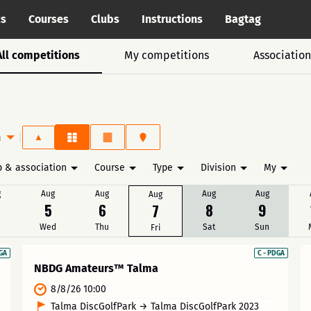
cs
Courses
Clubs
Instructions
Bagtag
All competitions
My competitions
Association
m
|
b & association
Course
Type
Division
My
g
Aug
Aug
Aug
Aug
Aug
5
6
8
9
7
e
Wed
Thu
Sat
Sun
Fri
DGA
C - PDGA
NBDG Amateurs™ Talma
8/8/26 10:00
Talma DiscGolfPark → Talma DiscGolfPark 2023