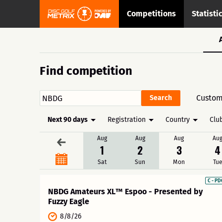
Competitions
Statisti
Find competition
Custo
Next 90 days
Registration
Country
Clu
Aug
Aug
Aug
Au
←
1
2
3
4
Sat
Sun
Mon
Tu
C - P
NBDG Amateurs XL™ Espoo - Presented by
Fuzzy Eagle
8/8/26