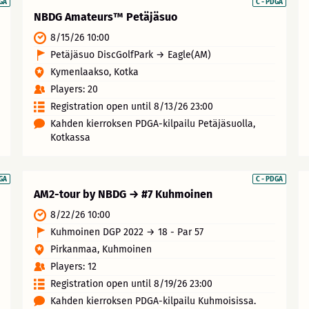
DGA
C - PDGA
NBDG Amateurs™ Petäjäsuo
8/15/26 10:00
Petäjäsuo DiscGolfPark → Eagle(AM)
Kymenlaakso, Kotka
Players: 20
Registration open until 8/13/26 23:00
Kahden kierroksen PDGA-kilpailu Petäjäsuolla,
Kotkassa
DGA
C - PDGA
AM2-tour by NBDG → #7 Kuhmoinen
8/22/26 10:00
Kuhmoinen DGP 2022 → 18 - Par 57
Pirkanmaa, Kuhmoinen
Players: 12
Registration open until 8/19/26 23:00
Kahden kierroksen PDGA-kilpailu Kuhmoisissa.