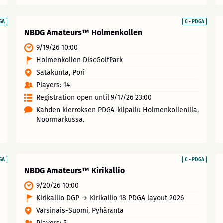
DGA
C - PDGA
NBDG Amateurs™ Holmenkollen
9/19/26 10:00
Holmenkollen DiscGolfPark
Satakunta, Pori
Players: 14
Registration open until 9/17/26 23:00
Kahden kierroksen PDGA-kilpailu Holmenkollenilla,
Noormarkussa.
DGA
C - PDGA
NBDG Amateurs™ Kirikallio
9/20/26 10:00
Kirikallio DGP → Kirikallio 18 PDGA layout 2026
Varsinais-Suomi, Pyhäranta
Players: 5