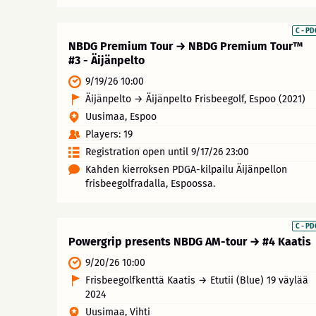
C - P
NBDG Premium Tour → NBDG Premium Tour™
#3 - Äijänpelto
9/19/26 10:00
Äijänpelto → Äijänpelto Frisbeegolf, Espoo (2021)
Uusimaa, Espoo
Players: 19
Registration open until 9/17/26 23:00
Kahden kierroksen PDGA-kilpailu Äijänpellon
frisbeegolfradalla, Espoossa.
C - P
Powergrip presents NBDG AM-tour → #4 Kaatis
9/20/26 10:00
Frisbeegolfkenttä Kaatis → Etutii (Blue) 19 väylää
2024
Uusimaa, Vihti