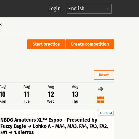
Login
s
Start practice
Create competition
Reset
Aug
Aug
Aug
Aug
→
10
11
12
13
Mon
Tue
Wed
Thu
C - PDGA
NBDG Amateurs XL™ Espoo - Presented by
Fuzzy Eagle → Lohko A - MA4, MA3, FA4, FA3, FA2,
FA1 → 1.Kierros