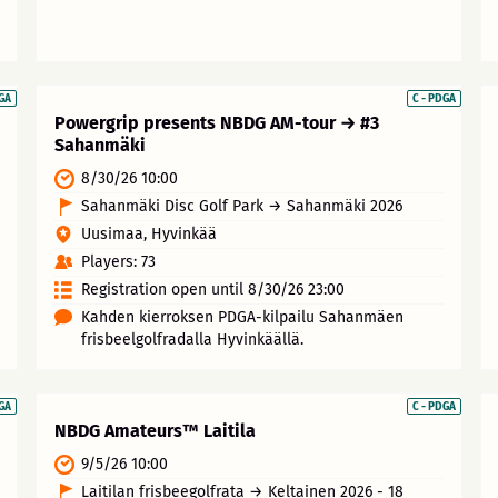
DGA
C - PDGA
Powergrip presents NBDG AM-tour → #3
Sahanmäki
8/30/26 10:00
Sahanmäki Disc Golf Park → Sahanmäki 2026
Uusimaa, Hyvinkää
Players: 73
Registration open until 8/30/26 23:00
Kahden kierroksen PDGA-kilpailu Sahanmäen
frisbeelgolfradalla Hyvinkäällä.
DGA
C - PDGA
NBDG Amateurs™ Laitila
9/5/26 10:00
Laitilan frisbeegolfrata → Keltainen 2026 - 18