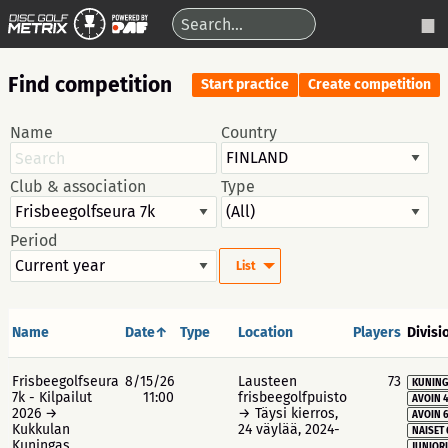
Find competition
Start practice
Create competition
Name
Country
Club & association
Type
Period
List
Name
Date↑
Type
Location
Players
Divisi
Frisbeegolfseura
8/15/26
Lausteen
73
KUNING
7k - Kilpailut
11:00
frisbeegolfpuisto
AVOIN 
2026 →
→ Täysi kierros,
AVOIN 
Kukkulan
24 väylää, 2024-
NAISET 
Kuningas
JUNIORI