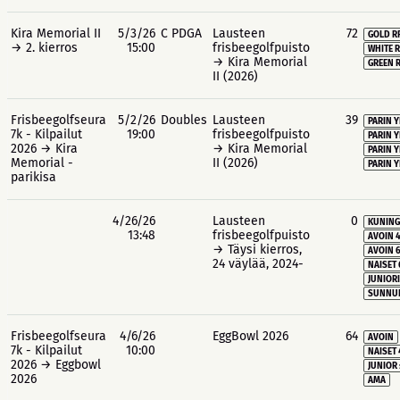
Kira Memorial II
5/3/26
C PDGA
Lausteen
72
GOLD R
→ 2. kierros
15:00
frisbeegolfpuisto
WHITE R
→ Kira Memorial
GREEN R
II (2026)
Frisbeegolfseura
5/2/26
Doubles
Lausteen
39
PARIN Y
7k - Kilpailut
19:00
frisbeegolfpuisto
PARIN 
2026 → Kira
→ Kira Memorial
PARIN 
Memorial -
II (2026)
PARIN Y
parikisa
4/26/26
Lausteen
0
KUNING
13:48
frisbeegolfpuisto
AVOIN 
→ Täysi kierros,
AVOIN 
24 väylää, 2024-
NAISET 
JUNIORI
SUNNUN
Frisbeegolfseura
4/6/26
EggBowl 2026
64
AVOIN
7k - Kilpailut
10:00
NAISET 
2026 → Eggbowl
JUNIOR 
2026
AMA