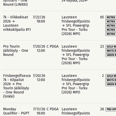
synttärit - One
24 väylää, 2024-
Round (LINKKI)
7k - Viikkokisat
7/22/26
Lausteen
65
METRIX 
2026 →
18:00
frisbeegolfpuisto
METRIX 
Lausteen
→ SFL Powergrip
METRIX
viikkokilpailu #11
Pro Tour - Turku
METRIX 
(2026) MPO
METRIX 
Pro Tourin
7/20/26
C PDGA
Lausteen
23
GOLD R
Jälkilöyly - One
12:00
frisbeegolfpuisto
WHITE R
Round
→ SFL Powergrip
GREEN R
Pro Tour - Turku
(2026) MPO
Frisbeegolfseura
7/20/26
Lausteen
2
GOLD R
7k - Kilpailut
12:00
frisbeegolfpuisto
WHITE R
2026 → Pro
→ SFL Powergrip
GREEN R
Tourin Jälkilöyly
Pro Tour - Turku
- One Round
(2026) MPO
(linkki)
Monday
7/13/26
C PDGA
Lausteen
26
PRO OP
Qualifier - PGPT
18:00
frisbeegolfpuisto