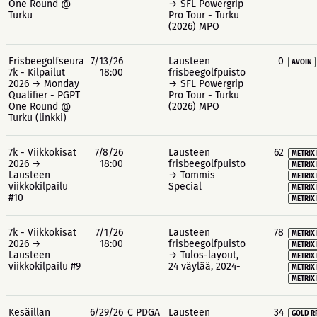
One Round @
→ SFL Powergrip
Turku
Pro Tour - Turku
(2026) MPO
Frisbeegolfseura
7/13/26
Lausteen
0
AVOIN
7k - Kilpailut
18:00
frisbeegolfpuisto
2026 → Monday
→ SFL Powergrip
Qualifier - PGPT
Pro Tour - Turku
One Round @
(2026) MPO
Turku (linkki)
7k - Viikkokisat
7/8/26
Lausteen
62
METRIX 
2026 →
18:00
frisbeegolfpuisto
METRIX 
Lausteen
→ Tommis
METRIX
viikkokilpailu
Special
METRIX 
#10
METRIX 
7k - Viikkokisat
7/1/26
Lausteen
78
METRIX 
2026 →
18:00
frisbeegolfpuisto
METRIX 
Lausteen
→ Tulos-layout,
METRIX
viikkokilpailu #9
24 väylää, 2024-
METRIX 
METRIX 
Kesäillan
6/29/26
C PDGA
Lausteen
34
GOLD R