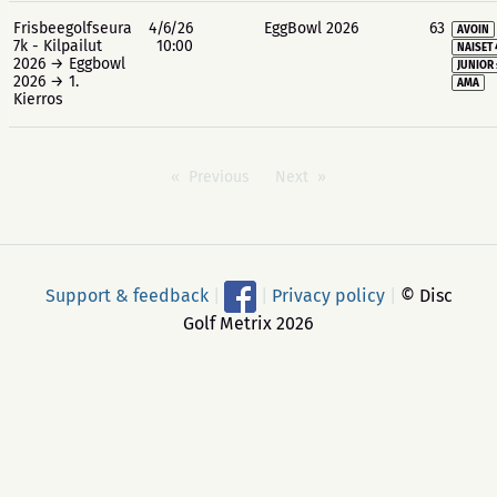
Frisbeegolfseura
4/6/26
EggBowl 2026
63
AVOIN
7k - Kilpailut
10:00
NAISET 
2026 → Eggbowl
JUNIOR 
2026 → 1.
AMA
Kierros
Previous
Next
Support & feedback
|
|
Privacy policy
|
© Disc
Golf Metrix 2026