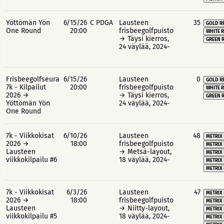
Yöttömän Yön
6/15/26
C PDGA
Lausteen
35
GOLD R
One Round
20:00
frisbeegolfpuisto
WHITE R
→ Täysi kierros,
GREEN R
24 väylää, 2024-
Frisbeegolfseura
6/15/26
Lausteen
0
GOLD R
7k - Kilpailut
20:00
frisbeegolfpuisto
WHITE R
2026 →
→ Täysi kierros,
GREEN R
Yöttömän Yön
24 väylää, 2024-
One Round
7k - Viikkokisat
6/10/26
Lausteen
48
METRIX 
2026 →
18:00
frisbeegolfpuisto
METRIX 
Lausteen
→ Metsä-layout,
METRIX
viikkokilpailu #6
18 väylää, 2024-
METRIX 
METRIX 
7k - Viikkokisat
6/3/26
Lausteen
47
METRIX 
2026 →
18:00
frisbeegolfpuisto
METRIX 
Lausteen
→ Niitty-layout,
METRIX
viikkokilpailu #5
18 väylää, 2024-
METRIX 