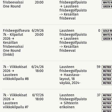
frisbeevalssi
20:00
frisbeegolfpuisto
WHITE R
One Round
→ Lausteen
GREEN R
frisbeegolfpuisto
-> Kesäillan
frisbeeval
Frisbeegolfseura
6/29/26
Lausteen
0
GOLD R
7k - Kilpailut
20:00
frisbeegolfpuisto
WHITE R
2026 →
→ Lausteen
GREEN R
Kesäillan
frisbeegolfpuisto
frisbeevalssi
-> Kesäillan
One Round
frisbeeval
(linkki)
7k - Viikkokisat
6/24/26
Lausteen
59
METRIX 
2026 →
18:00
frisbeegolfpuisto
METRIX 
Lausteen
→ Haastava-
METRIX
viikkokilpailu #8
layout, 18
METRIX 
väylää, 2024-
METRIX 
7k - Viikkokisat
6/17/26
Lausteen
37
METRIX 
2026 →
18:00
frisbeegolfpuisto
METRIX 
Lausteen
→ Sihteerin
METRIX
viikkokilpailu #7
erikoinen
METRIX 
METRIX 