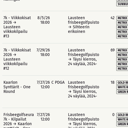
SUNNUN
7k - Viikkokisat
8/5/26
Lausteen
42
METRIX 
2026 →
18:00
frisbeegolfpuisto
METRIX 
Lausteen
→ Sihteerin
METRIX
viikkokilpailu
erikoinen
METRIX 
#13
METRIX 
7k - Viikkokisat
7/29/26
Lausteen
69
METRIX 
2026 →
18:00
frisbeegolfpuisto
METRIX 
Lausteen
→ Täysi kierros,
METRIX
viikkokilpailu
24 väylää, 2024-
METRIX 
#12
METRIX 
Kaarlon
7/27/26
C PDGA
Lausteen
18
GOLD R
Synttärit - One
12:00
frisbeegolfpuisto
WHITE R
Round
→ Täysi kierros,
GREEN R
24 väylää, 2024-
Frisbeegolfseura
7/27/26
Lausteen
0
GOLD R
7k - Kilpailut
12:00
frisbeegolfpuisto
WHITE R
2026 → Kaarlon
→ Täysi kierros,
GREEN R