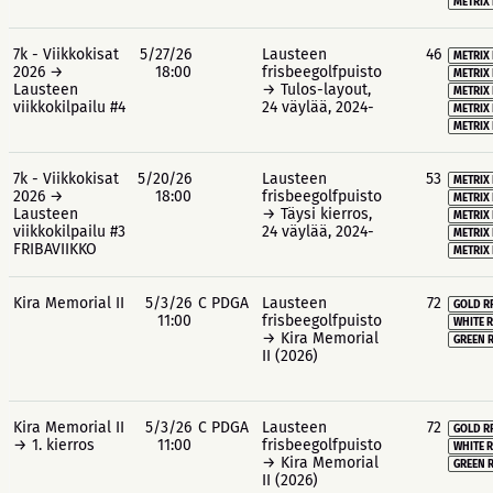
METRIX 
7k - Viikkokisat
5/27/26
Lausteen
46
METRIX 
2026 →
18:00
frisbeegolfpuisto
METRIX 
Lausteen
→ Tulos-layout,
METRIX
viikkokilpailu #4
24 väylää, 2024-
METRIX 
METRIX 
7k - Viikkokisat
5/20/26
Lausteen
53
METRIX 
2026 →
18:00
frisbeegolfpuisto
METRIX 
Lausteen
→ Täysi kierros,
METRIX
viikkokilpailu #3
24 väylää, 2024-
METRIX 
FRIBAVIIKKO
METRIX 
Kira Memorial II
5/3/26
C PDGA
Lausteen
72
GOLD R
11:00
frisbeegolfpuisto
WHITE R
→ Kira Memorial
GREEN R
II (2026)
Kira Memorial II
5/3/26
C PDGA
Lausteen
72
GOLD R
→ 1. kierros
11:00
frisbeegolfpuisto
WHITE R
→ Kira Memorial
GREEN R
II (2026)