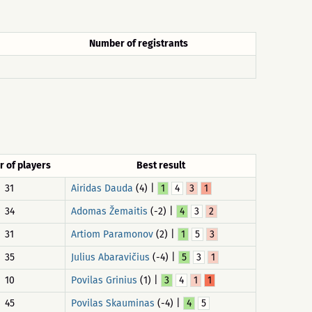
Number of registrants
 of players
Best result
31
Airidas Dauda
(4) |
1
4
3
1
34
Adomas Žemaitis
(-2) |
4
3
2
31
Artiom Paramonov
(2) |
1
5
3
35
Julius Abaravičius
(-4) |
5
3
1
10
Povilas Grinius
(1) |
3
4
1
1
45
Povilas Skauminas
(-4) |
4
5