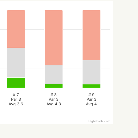
# 7
# 8
# 9
Par 3
Par 3
Par 3
Avg 3.6
Avg 4.3
Avg 4
Highcharts.com