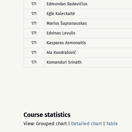
171
Edmundas Radavičius
171
Eglė Kaleckaitė
171
Marius Šapranauskas
171
Edvinas Levulis
171
Kasparas Asmonaitis
171
Ala Kondratovič
171
Komanduri Srinath
Course statistics
View:
Grouped chart
|
Detailed chart
|
Table