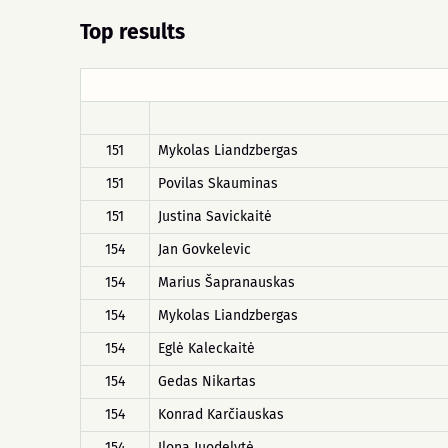
Top results
151
Mykolas Liandzbergas
151
Povilas Skauminas
151
Justina Savickaitė
154
Jan Govkelevic
154
Marius Šapranauskas
154
Mykolas Liandzbergas
154
Eglė Kaleckaitė
154
Gedas Nikartas
154
Konrad Karčiauskas
154
Ilona Juodelytė