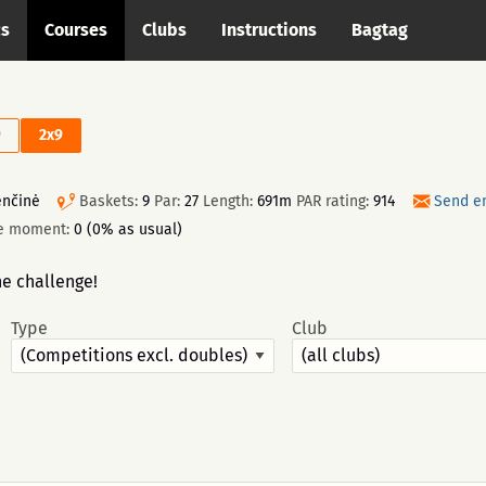
cs
Courses
Clubs
Instructions
Bagtag
9
2x9
enčinė
Baskets:
9
Par:
27
Length:
691m
PAR rating:
914
Send e
he moment:
0 (0% as usual)
he challenge!
Type
Club