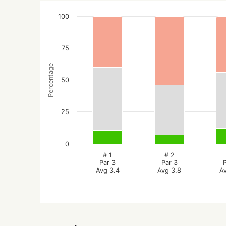
100
75
Percentage
50
25
0
# 1
# 2
Par 3
Par 3
Avg 3.4
Avg 3.8
A