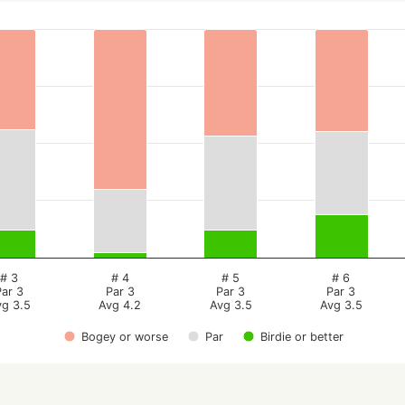
# 3
# 4
# 5
# 6
Par 3
Par 3
Par 3
Par 3
vg 3.5
Avg 4.2
Avg 3.5
Avg 3.5
Bogey or worse
Par
Birdie or better