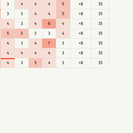
3
4
4
4
5
+8
35
3
3
4
4
5
+8
35
4
3
4
6
4
+8
35
5
5
3
3
4
+8
35
4
3
4
7
3
+8
35
4
4
4
4
3
+8
35
4
3
5
4
3
+8
35