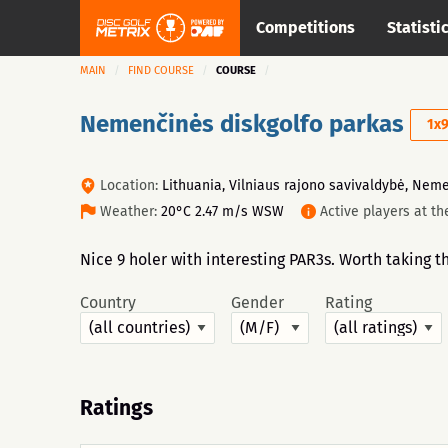
Competitions
Statisti
MAIN
FIND COURSE
COURSE
Nemenčinės diskgolfo parkas
1x
Location:
Lithuania, Vilniaus rajono savivaldybė, Nem
Weather:
20°C 2.47 m/s WSW
Active players at t
Nice 9 holer with interesting PAR3s. Worth taking t
Country
Gender
Rating
Ratings