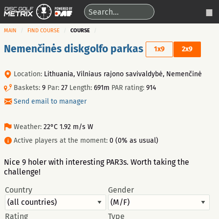
MAIN
FIND COURSE
COURSE
Nemenčinės diskgolfo parkas
1x9
2x9
Location:
Lithuania, Vilniaus rajono savivaldybė, Nemenčinė
Baskets:
9
Par:
27
Length:
691m
PAR rating:
914
Send email to manager
Weather:
22°C 1.92 m/s W
Active players at the moment:
0 (0% as usual)
Nice 9 holer with interesting PAR3s. Worth taking the
challenge!
Country
Gender
Rating
Type