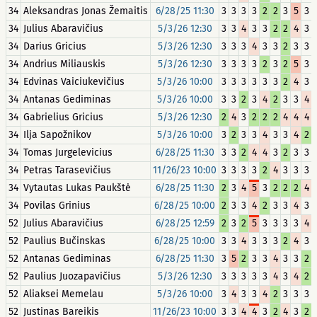
34
Aleksandras Jonas Žemaitis
6/28/25 11:30
3
3
3
3
2
2
3
5
3
34
Julius Abaravičius
5/3/26 12:30
3
3
4
3
3
2
2
4
3
34
Darius Gricius
5/3/26 12:30
3
3
3
4
3
3
2
3
3
34
Andrius Miliauskis
5/3/26 12:30
3
3
3
3
2
3
2
5
3
34
Edvinas Vaiciukevičius
5/3/26 10:00
3
3
3
3
3
3
2
4
3
34
Antanas Gediminas
5/3/26 10:00
3
3
2
3
4
2
3
3
4
34
Gabrielius Gricius
5/3/26 12:30
2
4
3
2
2
2
4
4
4
34
Ilja Sapožnikov
5/3/26 10:00
3
2
3
3
4
3
3
4
2
34
Tomas Jurgelevicius
6/28/25 11:30
3
3
2
4
4
3
2
3
3
34
Petras Tarasevičius
11/26/23 10:00
3
3
3
3
2
4
3
3
3
34
Vytautas Lukas Paukštė
6/28/25 11:30
2
3
4
5
3
2
2
2
4
34
Povilas Grinius
6/28/25 10:00
2
3
3
4
2
3
3
4
3
52
Julius Abaravičius
6/28/25 12:59
2
3
2
5
3
3
3
3
4
52
Paulius Bučinskas
6/28/25 10:00
3
3
4
3
3
3
2
4
3
52
Antanas Gediminas
6/28/25 11:30
3
5
2
3
3
4
3
3
2
52
Paulius Juozapavičius
5/3/26 12:30
3
3
3
3
3
4
3
4
2
52
Aliaksei Memelau
5/3/26 10:00
3
4
3
3
4
2
3
3
3
52
Justinas Bareikis
11/26/23 10:00
3
3
4
4
3
2
4
3
2