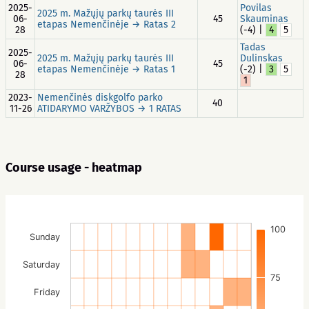
2025-
Povilas
2025 m. Mažųjų parkų taurės III
06-
45
Skauminas
etapas Nemenčinėje → Ratas 2
28
(-4) |
4
5
Tadas
2025-
2025 m. Mažųjų parkų taurės III
Dulinskas
06-
45
etapas Nemenčinėje → Ratas 1
(-2) |
3
5
28
1
2023-
Nemenčinės diskgolfo parko
40
11-26
ATIDARYMO VARŽYBOS → 1 RATAS
Course usage - heatmap
100
Sunday
Saturday
75
Friday