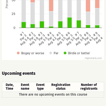
Percentage
50
25
0
# 5
# 4
# 3
# 2
# 1
# 9
# 8
# 7
# 6
Par 3
Par 3
Par 3
Par 3
Par 3
Par 3
Par 3
Par 3
Par 3
Avg 3.5
Avg 4.2
Avg 3.5
Avg 3.8
Avg 3.4
Avg 4
Avg 4.3
Avg 3.6
Avg 3.5
Bogey or worse
Par
Birdie or better
Highcharts.com
Upcoming events
Date,
Event
Event
Registration
Number of
Time
name
type
status
registrants
There are no upcoming events on this course