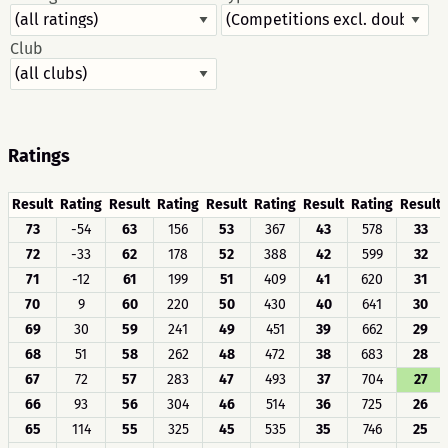
Club
Ratings
Result
Rating
Result
Rating
Result
Rating
Result
Rating
Result
73
-54
63
156
53
367
43
578
33
72
-33
62
178
52
388
42
599
32
71
-12
61
199
51
409
41
620
31
70
9
60
220
50
430
40
641
30
69
30
59
241
49
451
39
662
29
68
51
58
262
48
472
38
683
28
67
72
57
283
47
493
37
704
27
66
93
56
304
46
514
36
725
26
65
114
55
325
45
535
35
746
25