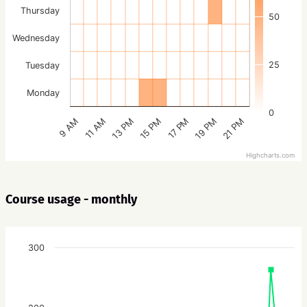
Thursday
50
Wednesday
25
Tuesday
Monday
0
15 PM
21 PM
13 PM
19 PM
11 AM
17 PM
9 AM
Highcharts.com
Course usage - monthly
300