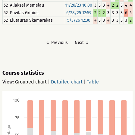
52
Aliaksei Memelau
11/26/23 10:00
3
3
3
4
2
2
3
4
4
52
Povilas Grinius
6/28/25 12:59
2
2
2
3
3
3
3
6
4
52
Liutauras Skamarakas
5/3/26 12:30
4
3
3
4
3
3
3
3
2
Previous
Next
Course statistics
View:
Grouped chart
|
Detailed chart
|
Table
100
75