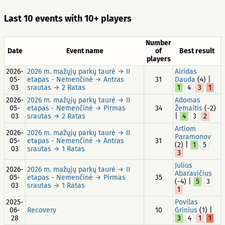
Last 10 events with 10+ players
Number
Date
Event name
of
Best result
players
2026-
2026 m. mažųjų parkų taurė → II
Airidas
05-
etapas - Nemenčinė → Antras
31
Dauda
(4) |
03
srautas → 2 Ratas
1
4
3
1
2026-
2026 m. mažųjų parkų taurė → II
Adomas
05-
etapas - Nemenčinė → Pirmas
34
Žemaitis
(-2)
03
srautas → 2 Ratas
|
4
3
2
Artiom
2026-
2026 m. mažųjų parkų taurė → II
Paramonov
05-
etapas - Nemenčinė → Antras
31
(2) |
1
5
03
srautas → 1 Ratas
3
Julius
2026-
2026 m. mažųjų parkų taurė → II
Abaravičius
05-
etapas - Nemenčinė → Pirmas
35
(-4) |
5
3
03
srautas → 1 Ratas
1
2025-
Povilas
06-
Recovery
10
Grinius
(1) |
28
3
4
1
1