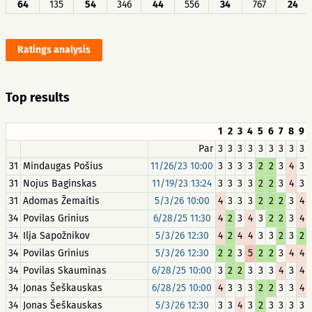
64
135
54
346
44
556
34
767
24
Ratings analysis
Top results
1
2
3
4
5
6
7
8
9
Par
3
3
3
3
3
3
3
3
3
31
Mindaugas Pošius
11/26/23 10:00
3
3
3
3
2
2
3
4
3
31
Nojus Baginskas
11/19/23 13:24
3
3
3
3
2
2
3
4
3
31
Adomas Žemaitis
5/3/26 10:00
4
3
3
3
2
2
2
3
4
34
Povilas Grinius
6/28/25 11:30
4
2
3
4
3
2
2
3
4
34
Ilja Sapožnikov
5/3/26 12:30
4
2
4
4
3
3
2
3
2
34
Povilas Grinius
5/3/26 12:30
2
2
3
5
2
2
3
4
4
34
Povilas Skauminas
6/28/25 10:00
3
2
2
3
3
3
4
3
4
34
Jonas Šeškauskas
6/28/25 10:00
4
3
3
3
2
2
3
3
4
34
Jonas Šeškauskas
5/3/26 12:30
3
3
4
3
2
3
3
3
3