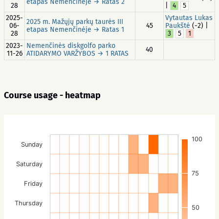
etapas Nemenčinėje → Ratas 2
28
|
4
5
2025-
Vytautas Lukas
2025 m. Mažųjų parkų taurės III
06-
45
Paukštė
(-2) |
etapas Nemenčinėje → Ratas 1
28
3
5
1
2023-
Nemenčinės diskgolfo parko
40
11-26
ATIDARYMO VARŽYBOS → 1 RATAS
Course usage - heatmap
100
Sunday
Saturday
75
Friday
Thursday
50