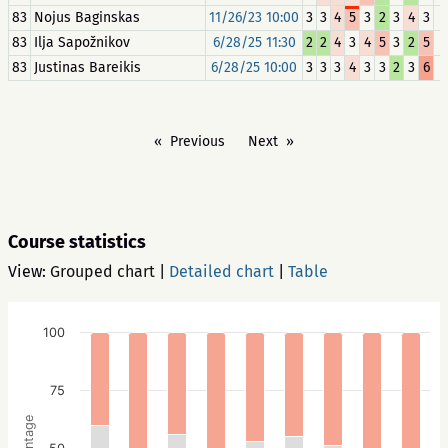
83
Nojus Baginskas
11/26/23 10:00
3
3
4
5
3
2
3
4
3
+
83
Ilja Sapožnikov
6/28/25 11:30
2
2
4
3
4
5
3
2
5
+
83
Justinas Bareikis
6/28/25 10:00
3
3
3
4
3
3
2
3
6
+
Previous
Next
Course statistics
View:
Grouped chart
|
Detailed chart
|
Table
100
75