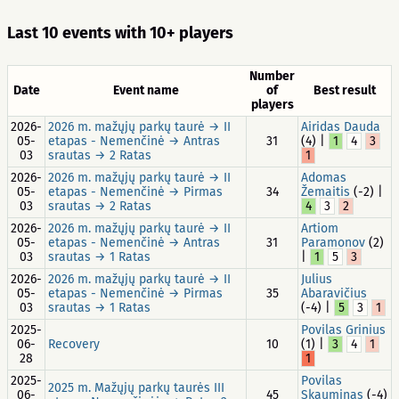
Last 10 events with 10+ players
Number
Date
Event name
of
Best result
players
2026-
2026 m. mažųjų parkų taurė → II
Airidas Dauda
05-
etapas - Nemenčinė → Antras
31
(4) |
1
4
3
03
srautas → 2 Ratas
1
2026-
2026 m. mažųjų parkų taurė → II
Adomas
05-
etapas - Nemenčinė → Pirmas
34
Žemaitis
(-2) |
03
srautas → 2 Ratas
4
3
2
2026-
2026 m. mažųjų parkų taurė → II
Artiom
05-
etapas - Nemenčinė → Antras
31
Paramonov
(2)
03
srautas → 1 Ratas
|
1
5
3
2026-
2026 m. mažųjų parkų taurė → II
Julius
05-
etapas - Nemenčinė → Pirmas
35
Abaravičius
03
srautas → 1 Ratas
(-4) |
5
3
1
2025-
Povilas Grinius
06-
Recovery
10
(1) |
3
4
1
28
1
2025-
Povilas
2025 m. Mažųjų parkų taurės III
06-
45
Skauminas
(-4)