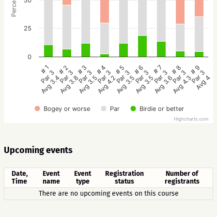
Percentage
50
25
0
# 5
# 4
# 3
# 2
# 1
# 9
# 8
# 7
# 6
Par 3
Par 3
Par 3
Par 3
Par 3
Par 3
Par 3
Par 3
Par 3
Avg 3.5
Avg 4.2
Avg 3.5
Avg 3.8
Avg 3.4
Avg 4
Avg 4.3
Avg 3.6
Avg 3.5
Bogey or worse
Par
Birdie or better
Highcharts.com
Upcoming events
Date,
Event
Event
Registration
Number of
Time
name
type
status
registrants
There are no upcoming events on this course