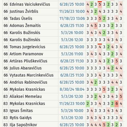
66
Edvinas Vaiciukevičius
6/28/25 10:00
4
2
3
5
3
2
3
3
4
+
66
Justinas Žvirblis
11/26/23 10:00
4
3
2
4
3
3
3
3
4
+
66
Tadas Ūselis
11/18/23 13:06
3
3
3
5
2
3
3
4
3
+
66
Adomas Žemaitis
6/28/25 11:30
3
4
5
3
3
3
2
3
3
+
66
Karolis Bužinskis
5/3/26 10:00
3
4
3
4
2
3
3
4
3
+
66
Karolis Bužinskis
5/3/26 12:30
3
3
3
3
3
4
3
4
3
+
66
Tomas Jurgelevicius
6/28/25 10:00
3
3
3
4
3
2
4
3
4
+
66
Artiom Paramonov
5/3/26 11:00
3
4
3
4
3
3
2
3
4
+
66
Artūras Pliuškevičius
6/28/25 11:30
3
3
3
4
3
2
3
5
3
+
66
Julius Abaravičius
6/28/25 10:00
3
3
3
3
3
4
2
4
4
+
66
Vytautas Marcinkevičius
6/28/25 11:30
3
3
3
4
3
3
3
3
4
+
66
Andrius Rabinovičius
6/28/25 10:00
3
4
2
3
3
3
4
4
3
+
66
Mykolas Krasnickas
8/30/24 18:04
3
3
3
3
5
3
2
3
4
+
83
Aliaksei Memelau
5/3/26 12:30
3
3
2
4
3
3
4
3
5
+
83
Mykolas Krasnickas
11/26/23 10:00
2
3
3
4
3
3
2
6
4
+
83
Ignas Šmitas
5/3/26 10:00
3
4
3
3
3
4
3
4
3
+
83
Rytis Gaidys
5/3/26 12:30
3
4
3
4
3
3
3
3
4
+
83
Ilja Sapožnikov
6/28/25 10:00
3
4
4
4
5
2
3
2
3
+