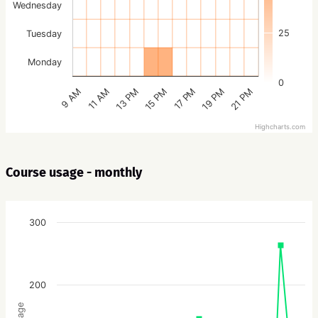
Wednesday
25
Tuesday
Monday
0
15 PM
21 PM
13 PM
19 PM
11 AM
17 PM
9 AM
Highcharts.com
Course usage - monthly
300
200
Usage