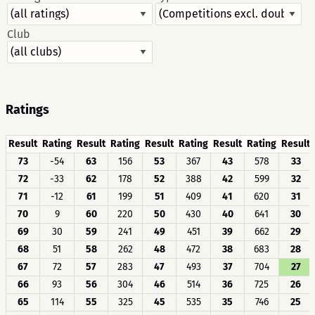
Club
Ratings
Result
Rating
Result
Rating
Result
Rating
Result
Rating
Result
73
-54
63
156
53
367
43
578
33
72
-33
62
178
52
388
42
599
32
71
-12
61
199
51
409
41
620
31
70
9
60
220
50
430
40
641
30
69
30
59
241
49
451
39
662
29
68
51
58
262
48
472
38
683
28
67
72
57
283
47
493
37
704
27
66
93
56
304
46
514
36
725
26
65
114
55
325
45
535
35
746
25