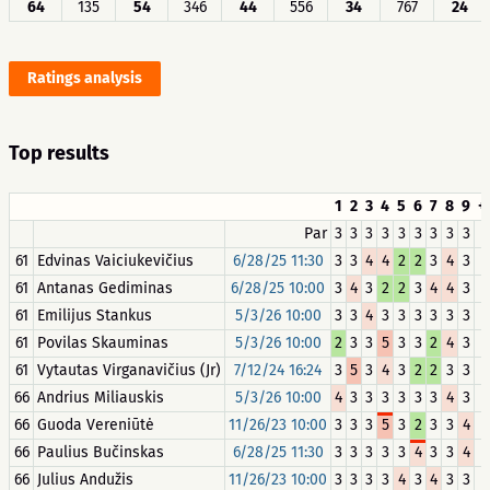
64
135
54
346
44
556
34
767
24
Ratings analysis
Top results
1
2
3
4
5
6
7
8
9
+
Par
3
3
3
3
3
3
3
3
3
61
Edvinas Vaiciukevičius
6/28/25 11:30
3
3
4
4
2
2
3
4
3
+
61
Antanas Gediminas
6/28/25 10:00
3
4
3
2
2
3
4
4
3
+
61
Emilijus Stankus
5/3/26 10:00
3
3
4
3
3
3
3
3
3
+
61
Povilas Skauminas
5/3/26 10:00
2
3
3
5
3
3
2
4
3
+
61
Vytautas Virganavičius (Jr)
7/12/24 16:24
3
5
3
4
3
2
2
3
3
+
66
Andrius Miliauskis
5/3/26 10:00
4
3
3
3
3
3
3
4
3
+
66
Guoda Vereniūtė
11/26/23 10:00
3
3
3
5
3
2
3
3
4
+
66
Paulius Bučinskas
6/28/25 11:30
3
3
3
3
3
4
3
3
4
+
66
Julius Andužis
11/26/23 10:00
3
3
3
3
4
3
4
3
3
+