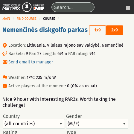
MAIN
FIND COURSE
COURSE
Nemenčinės diskgolfo parkas
1x9
2x9
Location:
Lithuania, Vilniaus rajono savivaldybė, Nemenčinė
Baskets:
9
Par:
27
Length:
691m
PAR rating:
914
Send email to manager
Weather:
17°C 2.15 m/s W
Active players at the moment:
0 (0% as usual)
Nice 9 holer with interesting PAR3s. Worth taking the
challenge!
Country
Gender
Rating
Type