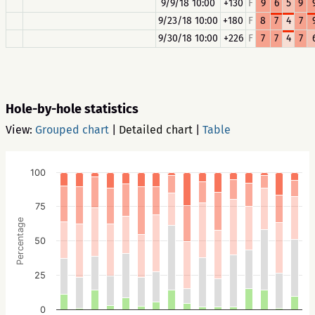
9/9/18 10:00
+130
F
9
6
5
9
9/23/18 10:00
+180
F
8
7
4
7
9/30/18 10:00
+226
F
7
7
4
7
Hole-by-hole statistics
View:
Grouped chart
|
Detailed chart
|
Table
100
75
Percentage
50
25
0