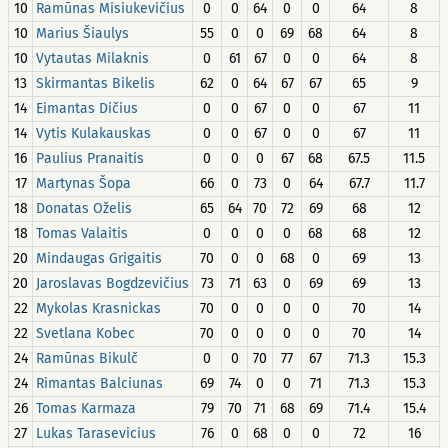
10
Ramūnas Misiukevičius
0
0
64
0
0
64
8
10
Marius Šiaulys
55
0
0
69
68
64
8
10
Vytautas Milaknis
0
61
67
0
0
64
8
13
Skirmantas Bikelis
62
0
64
67
67
65
9
14
Eimantas Dičius
0
0
67
0
0
67
11
14
Vytis Kulakauskas
0
0
67
0
0
67
11
16
Paulius Pranaitis
0
0
0
67
68
67.5
11.5
17
Martynas Šopa
66
0
73
0
64
67.7
11.7
18
Donatas Oželis
65
64
70
72
69
68
12
18
Tomas Valaitis
0
0
0
0
68
68
12
20
Mindaugas Grigaitis
70
0
0
68
0
69
13
20
Jaroslavas Bogdzevičius
73
71
63
0
69
69
13
22
Mykolas Krasnickas
70
0
0
0
0
70
14
22
Svetlana Kobec
70
0
0
0
0
70
14
24
Ramūnas Bikulč
0
0
70
77
67
71.3
15.3
24
Rimantas Balciunas
69
74
0
0
71
71.3
15.3
26
Tomas Karmaza
79
70
71
68
69
71.4
15.4
27
Lukas Tarasevicius
76
0
68
0
0
72
16