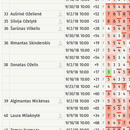
9/30/18 10:00
+52
F
6
5
4
6
33
Aušrinė Oželienė
9/2/18 10:00
+52
F
7
6
5
8
35
Silvija Oželytė
9/2/18 10:00
+53
F
8
6
5
6
36
Šarūnas Vilkelis
9/2/18 10:00
+28
F
4
5
4
6
9/30/18 10:00
+54
F
5
4
3
6
36
Rimantas Skinderskis
9/9/18 10:00
+19
F
5
5
4
5
9/16/18 10:00
+37
F
5
4
4
4
9/30/18 10:00
+54
F
6
5
3
4
38
Donatas Oželis
9/2/18 10:00
+9
F
5
3
3
4
9/9/18 10:00
+17
F
3
3
4
5
9/16/18 10:00
+31
F
5
4
3
5
9/23/18 10:00
+47
F
4
5
4
7
9/30/18 10:00
+60
F
6
4
3
4
39
Algimantas Mickėnas
9/2/18 10:00
+29
F
5
5
5
5
9/9/18 10:00
+65
F
9
5
5
5
40
Laura Milaknytė
9/9/18 10:00
+34
F
7
5
4
6
9/16/18 10:00
+68
F
6
4
5
7