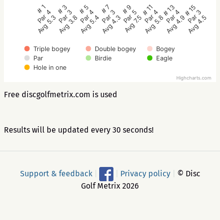
# 1
# 3
# 5
# 7
# 9
# 11
# 13
# 15
Par 4
Par 3
Par 4
Par 3
Par 5
Par 4
Par 4
Par 3
Avg 5.3
Avg 3.8
Avg 5.4
Avg 4.3
Avg 7.5
Avg 5.8
Avg 4.9
Avg 4.5
Triple bogey
Double bogey
Bogey
Par
Birdie
Eagle
Hole in one
Highcharts.com
Free discgolfmetrix.com is used
Results will be updated every 30 seconds!
Support & feedback
|
|
Privacy policy
|
© Disc
Golf Metrix 2026