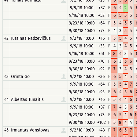
41
Tomas Karmaza
9/2/18 10:00
+23
F
6
5
6
5
9/9/18 10:00
+37
F
6
4
2
5
9/16/18 10:00
+52
F
6
5
5
5
9/23/18 10:00
+64
F
5
4
5
5
9/30/18 10:00
+77
F
4
3
5
5
42
Justinas Radzevičius
9/2/18 10:00
+16
F
5
5
4
5
9/9/18 10:00
+33
F
4
3
4
5
9/16/18 10:00
+51
F
8
4
3
5
9/23/18 10:00
+70
F
6
3
5
6
9/30/18 10:00
+92
F
7
3
4
5
43
Orinta Go
9/2/18 10:00
+36
F
6
5
4
5
9/9/18 10:00
+64
F
5
5
4
7
9/30/18 10:00
+95
F
6
4
5
6
44
Albertas Tunaitis
9/2/18 10:00
+16
F
5
4
4
6
9/9/18 10:00
+37
F
7
4
3
6
9/23/18 10:00
+73
F
6
5
4
6
1
9/30/18 10:00
+102
F
5
8
4
4
45
Irmantas Venslovas
9/2/18 10:00
+48
F
7
6
5
7
1