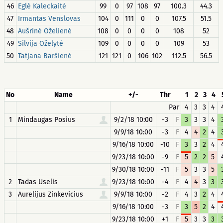
46
Eglė Kaleckaitė
99
0
97
108
97
100.3
44.3
47
Irmantas Venslovas
104
0
111
0
0
107.5
51.5
48
Aušrinė Oželienė
108
0
0
0
0
108
52
49
Silvija Oželytė
109
0
0
0
0
109
53
50
Tatjana Baršienė
121
121
0
106
102
112.5
56.5
No
Name
+/-
Thr
1
2
3
4
Par
4
3
3
4
1
Mindaugas Posius
9/2/18 10:00
-3
F
3
3
3
4
9/9/18 10:00
-3
F
4
4
2
4
9/16/18 10:00
-10
F
3
3
2
4
9/23/18 10:00
-9
F
5
2
2
5
9/30/18 10:00
-11
F
5
3
3
5
2
Tadas Uselis
9/23/18 10:00
-4
F
4
4
3
3
3
Aurelijus Zinkevicius
9/9/18 10:00
-2
F
4
3
2
4
9/16/18 10:00
-3
F
3
5
2
4
9/23/18 10:00
+1
F
5
3
3
3