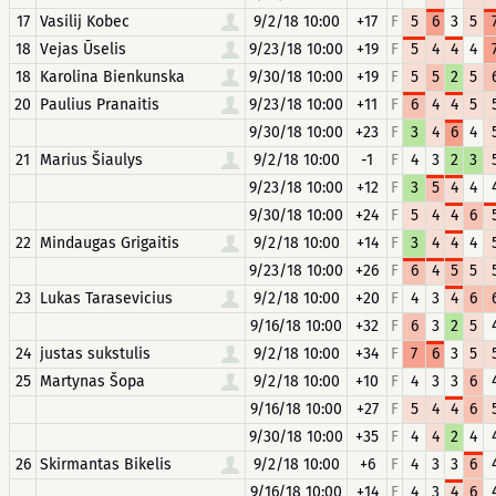
17
Vasilij Kobec
9/2/18 10:00
+17
F
5
6
3
5
18
Vejas Ūselis
9/23/18 10:00
+19
F
5
4
4
4
18
Karolina Bienkunska
9/30/18 10:00
+19
F
5
5
2
5
20
Paulius Pranaitis
9/23/18 10:00
+11
F
6
4
4
5
9/30/18 10:00
+23
F
3
4
6
4
21
Marius Šiaulys
9/2/18 10:00
-1
F
4
3
2
3
9/23/18 10:00
+12
F
3
5
4
4
9/30/18 10:00
+24
F
5
4
4
6
22
Mindaugas Grigaitis
9/2/18 10:00
+14
F
3
4
4
4
9/23/18 10:00
+26
F
6
4
5
5
23
Lukas Tarasevicius
9/2/18 10:00
+20
F
4
3
4
6
9/16/18 10:00
+32
F
6
3
2
5
24
justas sukstulis
9/2/18 10:00
+34
F
7
6
3
5
25
Martynas Šopa
9/2/18 10:00
+10
F
4
3
3
6
9/16/18 10:00
+27
F
5
4
4
6
9/30/18 10:00
+35
F
4
4
2
4
26
Skirmantas Bikelis
9/2/18 10:00
+6
F
4
3
3
6
9/16/18 10:00
+14
F
4
3
4
6