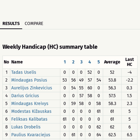
RESULTS
COMPARE
Weekly Handicap (HC) summary table
Last
No
Name
1
2
3
4
5
Average
HC
1
Tadas Uselis
0
0
0
52
0
52
-4
2
Mindaugas Posius
53
56
49
57
54
53.8
-2.2
3
Aurelijus Zinkevicius
0
54
55
60
0
56.3
0.3
4
Darius Gricius
0
0
57
58
0
57.5
1.5
5
Mindaugas Kreivys
0
59
58
0
58
58.3
2.3
6
Modestas Kižauskas
0
0
0
0
61
61
5
6
Feliksas Kalibatas
61
0
0
0
0
61
5
8
Lukas Drobelis
0
0
0
0
62
62
6
9
Paulius Kvaraciejus
0
61
0
0
64
62.5
6.5