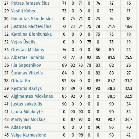
27
Petras Tarasevičius
71
0
71
0
74
72
16
29
Vasilij Kobec
73
0
0
0
0
73
17
30
Rimantas Skinderskis
0
75
74
0
73
74
18
31
Justinas Radzevičius
72
73
74
75
78
74.4
18.4
32
Karolina Bienkunska
0
0
0
0
75
75
19
32
Vejas Ūselis
0
0
0
75
0
75
19
34
Orestas Miškinis
74
0
0
0
86
80
24
35
Albertas Tunaitis
72
77
0
92
85
81.5
25.5
36
Ilja Sapoznikov
89
82
78
78
83
82
26
37
Šarūnas Vilkelis
84
0
0
0
82
83
27
38
Orinta Go
92
84
0
0
87
87.7
31.7
39
Kęstutis Baršys
82
89
0
92
90
88.3
32.3
40
Algimantas Mickėnas
85
92
0
0
0
88.5
32.5
41
justas sukstulis
90
0
0
0
0
90
34
41
Laura Milaknytė
0
90
90
0
0
90
34
43
Martynas Mockus
0
87
92
0
93
90.7
34.7
44
Adas Para
0
0
0
0
96
96
40
45
Vaiga Karmazienė
0
0
98
0
0
98
42