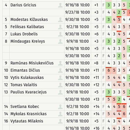
4
Darius Gricius
9/16/18 10:00
+1
F
3
3
3
5
9/23/18 10:00
+3
F
4
4
2
5
5
Modestas Kižauskas
9/30/18 10:00
+5
F
3
4
5
4
5
Feliksas Kalibatas
9/2/18 10:00
+5
F
4
4
3
5
7
Lukas Drobelis
9/30/18 10:00
+6
F
4
3
4
5
8
Mindaugas Kreivys
9/9/18 10:00
+3
F
3
3
2
5
9/16/18 10:00
+5
F
4
3
3
5
9/30/18 10:00
+7
F
4
3
2
5
9
Ramūnas Misiukevičius
9/16/18 10:00
+8
F
4
3
3
4
10
Eimantas Dičius
9/16/18 10:00
+11
F
6
5
3
5
10
Vytis Kulakauskas
9/16/18 10:00
+11
F
5
4
4
4
12
Tomas Valaitis
9/30/18 10:00
+12
F
4
4
4
5
13
Paulius Kvaraciejus
9/9/18 10:00
+5
F
3
3
3
5
9/30/18 10:00
+13
F
5
5
2
4
14
Svetlana Kobec
9/2/18 10:00
+14
F
4
4
5
6
14
Mykolas Krasnickas
9/2/18 10:00
+14
F
5
4
4
6
16
Vytautas Milaknis
9/9/18 10:00
+5
F
4
3
4
4
9/16/18 10:00
+16
F
4
4
3
5