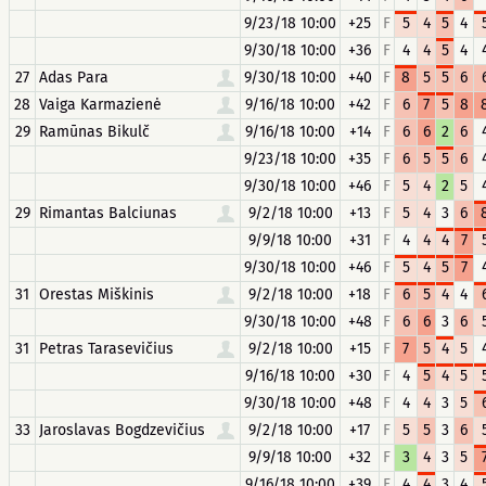
9/23/18 10:00
+25
F
5
4
5
4
9/30/18 10:00
+36
F
4
4
5
4
27
Adas Para
9/30/18 10:00
+40
F
8
5
5
6
28
Vaiga Karmazienė
9/16/18 10:00
+42
F
6
7
5
8
29
Ramūnas Bikulč
9/16/18 10:00
+14
F
6
6
2
6
9/23/18 10:00
+35
F
6
5
5
6
9/30/18 10:00
+46
F
5
4
2
5
29
Rimantas Balciunas
9/2/18 10:00
+13
F
5
4
3
6
9/9/18 10:00
+31
F
4
4
4
7
9/30/18 10:00
+46
F
5
4
5
7
31
Orestas Miškinis
9/2/18 10:00
+18
F
6
5
4
4
9/30/18 10:00
+48
F
6
6
3
6
31
Petras Tarasevičius
9/2/18 10:00
+15
F
7
5
4
5
9/16/18 10:00
+30
F
4
5
4
5
9/30/18 10:00
+48
F
4
4
3
5
33
Jaroslavas Bogdzevičius
9/2/18 10:00
+17
F
5
5
3
6
9/9/18 10:00
+32
F
3
4
3
5
9/16/18 10:00
+39
F
4
4
3
4