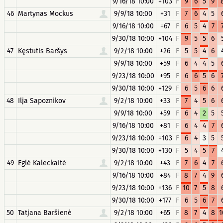
9/16/18 10:00
+103
F
9
6
5
9
46
Martynas Mockus
9/9/18 10:00
+31
F
7
6
4
5
9/16/18 10:00
+67
F
6
5
4
7
9/30/18 10:00
+104
F
9
5
5
6
47
Kęstutis Baršys
9/2/18 10:00
+26
F
5
5
4
6
9/9/18 10:00
+59
F
6
4
4
5
9/23/18 10:00
+95
F
6
6
5
6
9/30/18 10:00
+129
F
6
5
6
6
48
Ilja Sapoznikov
9/2/18 10:00
+33
F
7
4
5
6
9/9/18 10:00
+59
F
6
4
2
5
9/16/18 10:00
+81
F
6
4
4
7
9/23/18 10:00
+103
F
6
4
3
5
9/30/18 10:00
+130
F
5
4
5
7
49
Eglė Kaleckaitė
9/2/18 10:00
+43
F
7
6
4
7
9/16/18 10:00
+84
F
8
7
4
9
9/23/18 10:00
+136
F
10
7
5
8
9/30/18 10:00
+177
F
6
5
6
7
50
Tatjana Baršienė
9/2/18 10:00
+65
F
8
7
4
8
1