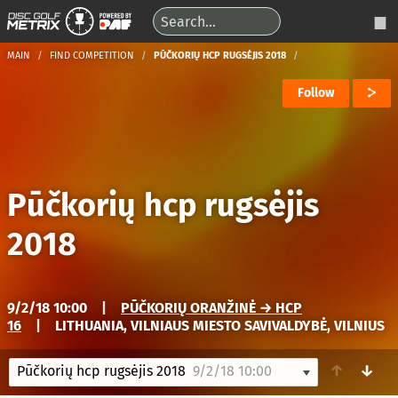
MAIN
FIND COMPETITION
PŪČKORIŲ HCP RUGSĖJIS 2018
Follow
Pūčkorių hcp rugsėjis
2018
9/2/18 10:00
|
PŪČKORIŲ ORANŽINĖ → HCP
16
|
LITHUANIA, VILNIAUS MIESTO SAVIVALDYBĖ, VILNIUS
↑
↓
Pūčkorių hcp rugsėjis 2018
9/2/18 10:00