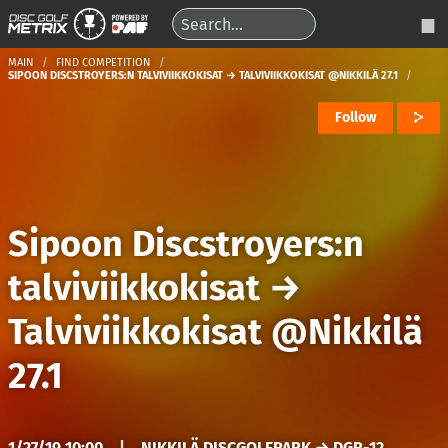
MAIN
FIND COMPETITION
SIPOON DISCSTROYERS:N TALVIVIIKKOKISAT → TALVIVIIKKOKISAT @NIKKILÄ 27.1
Follow
Sipoon Discstroyers:n
talviviikkokisat
→
Talviviikkokisat @Nikkilä
27.1
1/27/19 10:00
|
NIKKILÄ DISCGOLFPARK → DGP-12