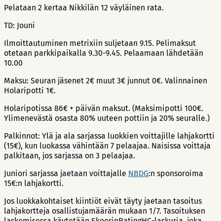
Pelataan 2 kertaa Nikkilän 12 väyläinen rata.
TD: Jouni
Ilmoittautuminen metrixiin suljetaan 9.15. Pelimaksut
otetaan parkkipaikalla 9.30-9.45. Pelaamaan lähdetään
10.00
Maksu: Seuran jäsenet 2€ muut 3€ junnut 0€. Valinnainen
Holaripotti 1€.
Holaripotissa 86€ + päivän maksut. (Maksimipotti 100€.
Ylimenevästä osasta 80% uuteen pottiin ja 20% seuralle.)
Palkinnot: Ylä ja ala sarjassa luokkien voittajille lahjakortti
(15€), kun luokassa vähintään 7 pelaajaa. Naisissa voittaja
palkitaan, jos sarjassa on 3 pelaajaa.
Juniori sarjassa jaetaan voittajalle
NBDG
:n sponsoroima
15€:n lahjakortti.
Jos luokkakohtaiset kiintiöt eivät täyty jaetaan tasoitus
lahjakortteja osallistujamäärän mukaan 1/7. Tasoituksen
laskemisessa käytetään SkoorinRatingHC-laskuria, joka