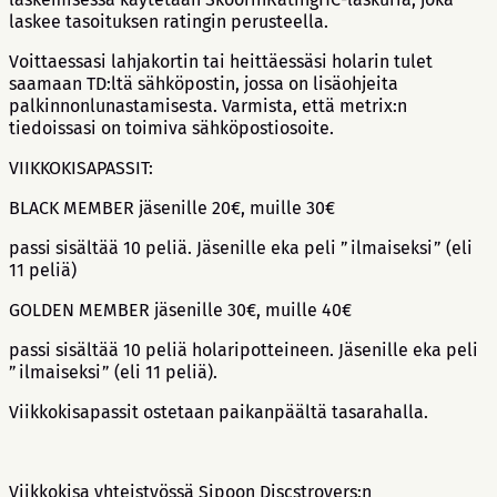
laskee tasoituksen ratingin perusteella.
Voittaessasi lahjakortin tai heittäessäsi holarin tulet
saamaan TD:ltä sähköpostin, jossa on lisäohjeita
palkinnonlunastamisesta. Varmista, että metrix:n
tiedoissasi on toimiva sähköpostiosoite.
VIIKKOKISAPASSIT:
BLACK MEMBER jäsenille 20€, muille 30€
passi sisältää 10 peliä. Jäsenille eka peli ”ilmaiseksi” (eli
11 peliä)
GOLDEN MEMBER jäsenille 30€, muille 40€
passi sisältää 10 peliä holaripotteineen. Jäsenille eka peli
”ilmaiseksi” (eli 11 peliä).
Viikkokisapassit ostetaan paikanpäältä tasarahalla.
Viikkokisa yhteistyössä Sipoon Discstroyers:n