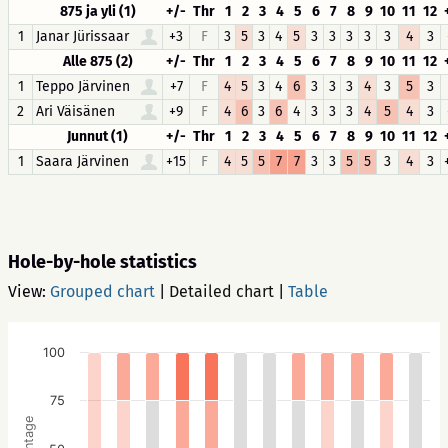
875 ja yli (1)
+/-
Thr
1
2
3
4
5
6
7
8
9
10
11
12
1
Janar Jürissaar
+3
F
3
5
3
4
5
3
3
3
3
3
4
3
Alle 875 (2)
+/-
Thr
1
2
3
4
5
6
7
8
9
10
11
12
1
Teppo Järvinen
+7
F
4
5
3
4
6
3
3
3
4
3
5
3
2
Ari Väisänen
+9
F
4
6
3
6
4
3
3
3
4
5
4
3
Junnut (1)
+/-
Thr
1
2
3
4
5
6
7
8
9
10
11
12
1
Saara Järvinen
+15
F
4
5
5
7
7
3
3
5
5
3
4
3
Hole-by-hole statistics
View:
Grouped chart
|
Detailed chart
|
Table
100
75