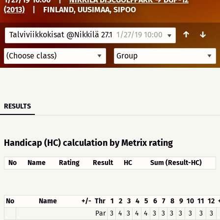
(2013)
|
FINLAND, UUSIMAA, SIPOO
↑
↓
Talviviikkokisat @Nikkilä 27.1
1/27/19 10:00
RESULTS
Handicap (HC) calculation by Metrix rating
No
Name
Rating
Result
HC
Sum (Result-HC)
No
Name
+/-
Thr
1
2
3
4
5
6
7
8
9
10
11
12
Par
3
4
3
4
4
3
3
3
3
3
3
3