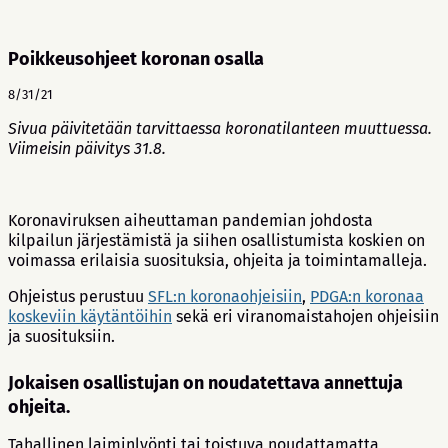
Poikkeusohjeet koronan osalla
8/31/21
Sivua päivitetään tarvittaessa koronatilanteen muuttuessa.
Viimeisin päivitys 31.8.
Koronaviruksen aiheuttaman pandemian johdosta
kilpailun järjestämistä ja siihen osallistumista koskien on
voimassa erilaisia suosituksia, ohjeita ja toimintamalleja.
Ohjeistus perustuu
SFL:n koronaohjeisiin
,
PDGA:n koronaa
koskeviin käytäntöihin
sekä eri viranomaistahojen ohjeisiin
ja suosituksiin.
Jokaisen osallistujan on noudatettava annettuja
ohjeita.
Tahallinen laiminlyönti tai toistuva noudattamatta