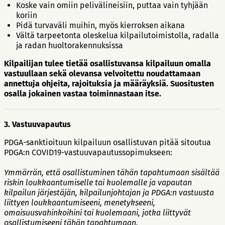
Koske vain omiin pelivälineisiin, puttaa vain tyhjään
koriin
Pidä turvaväli muihin, myös kierroksen aikana
Vältä tarpeetonta oleskelua kilpailutoimistolla, radalla
ja radan huoltorakennuksissa
Kilpailijan tulee tietää osallistuvansa kilpailuun omalla
vastuullaan sekä olevansa velvoitettu noudattamaan
annettuja ohjeita, rajoituksia ja määräyksiä. Suositusten
osalla jokainen vastaa toiminnastaan itse.
3. Vastuuvapautus
PDGA-sanktioituun kilpailuun osallistuvan pitää sitoutua
PDGA:n COVID19-vastuuvapautussopimukseen:
Ymmärrän, että osallistuminen tähän tapahtumaan sisältää
riskin loukkaantumiselle tai kuolemalle ja vapautan
kilpailun järjestäjän, kilpailunjohtajan ja PDGA:n vastuusta
liittyen loukkaantumiseeni, menetykseeni,
omaisuusvahinkoihini tai kuolemaani, jotka liittyvät
osallistumiseeni tähän tapahtumaan.