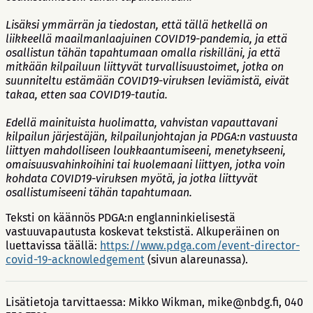
Lisäksi ymmärrän ja tiedostan, että tällä hetkellä on
liikkeellä maailmanlaajuinen COVID19-pandemia, ja että
osallistun tähän tapahtumaan omalla riskilläni, ja että
mitkään kilpailuun liittyvät turvallisuustoimet, jotka on
suunniteltu estämään COVID19-viruksen leviämistä, eivät
takaa, etten saa COVID19-tautia.
Edellä mainituista huolimatta, vahvistan vapauttavani
kilpailun järjestäjän, kilpailunjohtajan ja PDGA:n vastuusta
liittyen mahdolliseen loukkaantumiseeni, menetykseeni,
omaisuusvahinkoihini tai kuolemaani liittyen, jotka voin
kohdata COVID19-viruksen myötä, ja jotka liittyvät
osallistumiseeni tähän tapahtumaan.
Teksti on käännös PDGA:n englanninkielisestä
vastuuvapautusta koskevat tekstistä. Alkuperäinen on
luettavissa täällä:
https://www.pdga.com/event-director-
covid-19-acknowledgement
(sivun alareunassa).
Lisätietoja tarvittaessa: Mikko Wikman, mike@nbdg.fi, 040