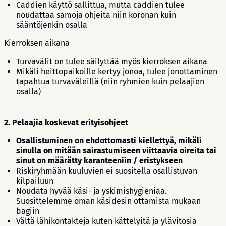
Caddien käyttö sallittua, mutta caddien tulee
noudattaa samoja ohjeita niin koronan kuin
sääntöjenkin osalla
Kierroksen aikana
Turvavälit on tulee säilyttää myös kierroksen aikana
Mikäli heittopaikoille kertyy jonoa, tulee jonottaminen
tapahtua turvaväleillä (niin ryhmien kuin pelaajien
osalla)
2. Pelaajia koskevat erityisohjeet
Osallistuminen on ehdottomasti kiellettyä, mikäli
sinulla on mitään sairastumiseen viittaavia oireita tai
sinut on määrätty karanteeniin / eristykseen
Riskiryhmään kuuluvien ei suositella osallistuvan
kilpailuun
Noudata hyvää käsi- ja yskimishygieniaa.
Suosittelemme oman käsidesin ottamista mukaan
bagiin
Vältä lähikontakteja kuten kättelyitä ja ylävitosia