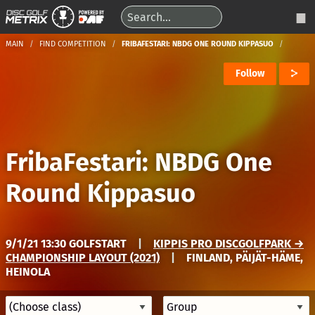
MAIN
FIND COMPETITION
FRIBAFESTARI: NBDG ONE ROUND KIPPASUO
Follow
FribaFestari: NBDG One
Round Kippasuo
9/1/21 13:30 GOLFSTART
|
KIPPIS PRO DISCGOLFPARK →
CHAMPIONSHIP LAYOUT (2021)
|
FINLAND, PÄIJÄT-HÄME,
HEINOLA