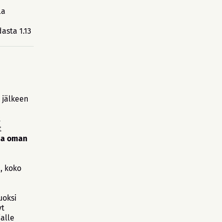
la
asta 1.13
 jälkeen
t
t
taa oman
ä, koko
uoksi
yt
jalle