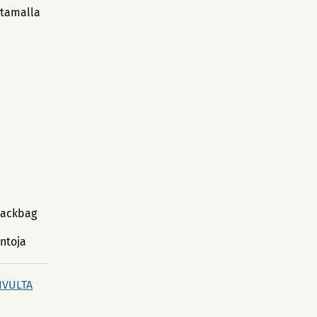
stamalla
Backbag
intoja
IVULTA