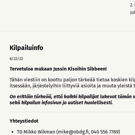
2.
Ju
Kilpailuinfo
6/22/22
Tervetuloa mukaan Jussin Kisoihin Sibbeen!
Tähän viestiin on koottu paljon tärkeää tietoa koskien ki
itsessään, järjestelyihin liittyviä asioita ja muuta yleistä 
On erittäin tärkeää, että kaikki kilpailijat lukevat tämän v
sekä kilpailun infosivun ja uutiset huolellisesti.
Yhteystiedot
TD Mikko Wikman (mike@nbdg.fi, 040 556 7789)