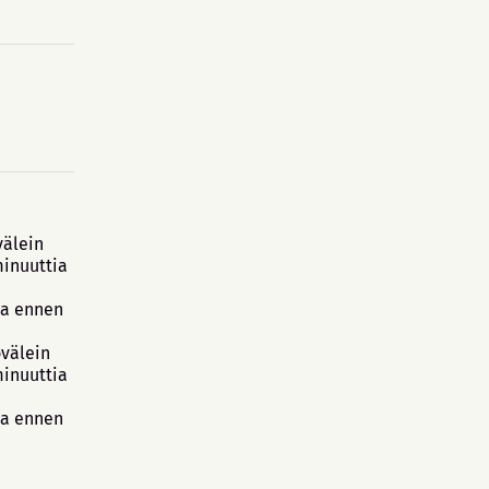
välein
minuuttia
ia ennen
övälein
minuuttia
ia ennen