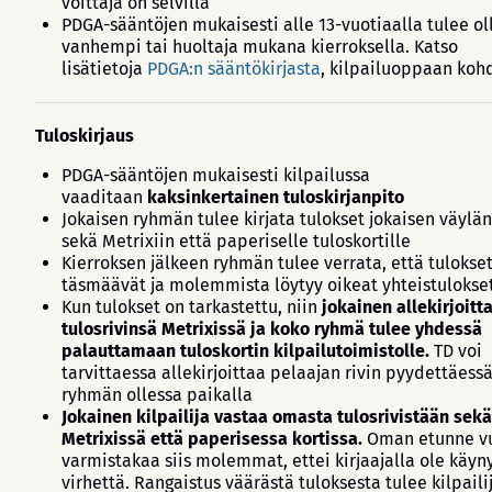
voittaja on selvillä
PDGA-sääntöjen mukaisesti alle 13-vuotiaalla tulee ol
vanhempi tai huoltaja mukana kierroksella. Katso
lisätietoja
PDGA:n sääntökirjasta
, kilpailuoppaan kohd
Tuloskirjaus
PDGA-sääntöjen mukaisesti kilpailussa
vaaditaan
kaksinkertainen tuloskirjanpito
Jokaisen ryhmän tulee kirjata tulokset jokaisen väylän
sekä Metrixiin että paperiselle tuloskortille
Kierroksen jälkeen ryhmän tulee verrata, että tulokse
täsmäävät ja molemmista löytyy oikeat yhteistulokse
Kun tulokset on tarkastettu, niin
jokainen allekirjoit
tulosrivinsä Metrixissä ja koko ryhmä tulee yhdessä
palauttamaan tuloskortin kilpailutoimistolle.
TD voi
tarvittaessa allekirjoittaa pelaajan rivin pyydettäess
ryhmän ollessa paikalla
Jokainen kilpailija vastaa omasta tulosrivistään sekä
Metrixissä että paperisessa kortissa.
Oman etunne v
varmistakaa siis molemmat, ettei kirjaajalla ole käyn
virhettä. Rangaistus väärästä tuloksesta tulee kilpaili