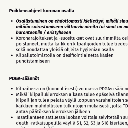
Poikkeusohjeet koronan osalla
Osallistuminen on ehdottomasti kiellettyä, mikäli sinu
mitään sairastumiseen viittaavia oireita tai sinut on 
karanteeniin / eristykseen
Koronarajoitukset ja -suositukset ovat suurimmilta os
poistuneet, mutta kaikkien kilpailijoiden tulee tiedost
sekä noudattaa yleisiä ohjeita hygienian osalla
Kilpailutoimistolla on desifiointiainetta käsien
puhdistamiseen
PDGA-säännöt
Kilpailussa on (luonnollisesti) voimassa PDGA:n säänn
Mikäli kilpailukierroksen aikana tulee epäselvä tilann
kilpailijan tulee pelata väylä loppuun varaheittojen s
kaikkien mahdollisten tulkintojen mukaisesti, jotta TD
antaa päätöksen kierroksen jälkeen
Tasatilanteen sattuessa luokan voittaja selvitetään 
death -ratkaisupelillä väyliä S1, S2, S3 ja S18 kiertäen