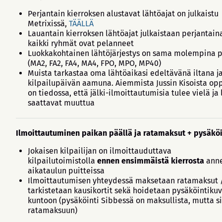
Perjantain kierroksen alustavat lähtöajat on julkaistu
Metrixissä,
TÄÄLLÄ
Lauantain kierroksen lähtöajat julkaistaan perjantain
kaikki ryhmät ovat pelanneet
Luokkakohtainen lähtöjärjestys on sama molempina p
(MA2, FA2, FA4, MA4, FPO, MPO, MP40)
Muista tarkastaa oma lähtöaikasi edeltävänä iltana ja
kilpailupäivän aamuna. Aiemmista Jussin Kisoista op
on tiedossa, että jälki-ilmoittautumisia tulee vielä ja 
saattavat muuttua
Ilmoittautuminen paikan päällä ja ratamaksut + pysäköi
Jokaisen kilpailijan on ilmoittauduttava
kilpailutoimistolla
ennen ensimmäistä kierrosta
ann
aikataulun puitteissa
Ilmoittautumisen yhteydessä maksetaan ratamaksut 
tarkistetaan kausikortit sekä hoidetaan pysäköintikuv
kuntoon (pysäköinti Sibbessä on maksullista, mutta si
ratamaksuun)