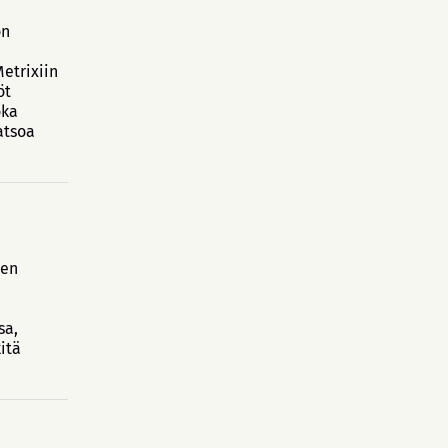
on
Metrixiin
öt
oka
atsoa
a
ien
sa,
itä