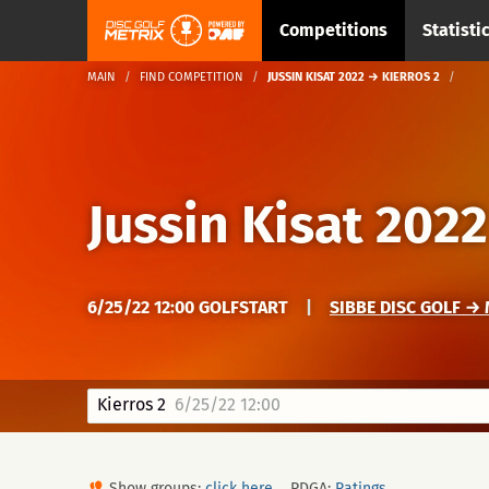
Competitions
Statisti
MAIN
FIND COMPETITION
JUSSIN KISAT 2022 → KIERROS 2
Jussin Kisat 2022
6/25/22 12:00 GOLFSTART
|
SIBBE DISC GOLF →
Kierros 2
6/25/22 12:00
Show groups:
click here
PDGA:
Ratings