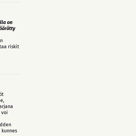
lla on
määrätty
in
aa riskit
öt
e,
arjana
 voi
sudden
, kunnes