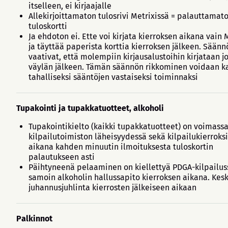
itselleen, ei kirjaajalle
Allekirjoittamaton tulosrivi Metrixissä = palauttamat
tuloskortti
Ja ehdoton ei. Ette voi kirjata kierroksen aikana vain 
ja täyttää paperista korttia kierroksen jälkeen. Säänn
vaativat, että molempiin kirjausalustoihin kirjataan j
väylän jälkeen. Tämän säännön rikkominen voidaan k
tahalliseksi sääntöjen vastaiseksi toiminnaksi
Tupakointi ja tupakkatuotteet, alkoholi
Tupakointikielto (kaikki tupakkatuotteet) on voimass
kilpailutoimiston läheisyydessä sekä kilpailukierroks
aikana kahden minuutin ilmoituksesta tuloskortin
palautukseen asti
Päihtyneenä pelaaminen on kiellettyä PDGA-kilpailus
samoin alkoholin hallussapito kierroksen aikana. Kesk
juhannusjuhlinta kierrosten jälkeiseen aikaan
Palkinnot