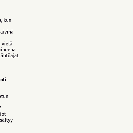
a, kun
äivinä
 vielä
pineena
lähtöajat
nti
etun
/
iot
sältyy