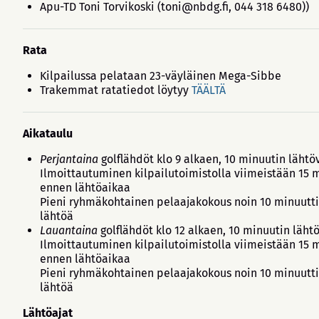
Apu-TD Toni Torvikoski (toni@nbdg.fi, 044 318 6480))
Rata
Kilpailussa pelataan 23-väyläinen Mega-Sibbe
Trakemmat ratatiedot löytyy
TÄÄLTÄ
Aikataulu
Perjantaina
golflähdöt klo 9 alkaen, 10 minuutin lähtö
Ilmoittautuminen kilpailutoimistolla viimeistään 15 
ennen lähtöaikaa
Pieni ryhmäkohtainen pelaajakokous noin 10 minuutt
lähtöä
Lauantaina
golflähdöt klo 12 alkaen, 10 minuutin läht
Ilmoittautuminen kilpailutoimistolla viimeistään 15 
ennen lähtöaikaa
Pieni ryhmäkohtainen pelaajakokous noin 10 minuutt
lähtöä
Lähtöajat