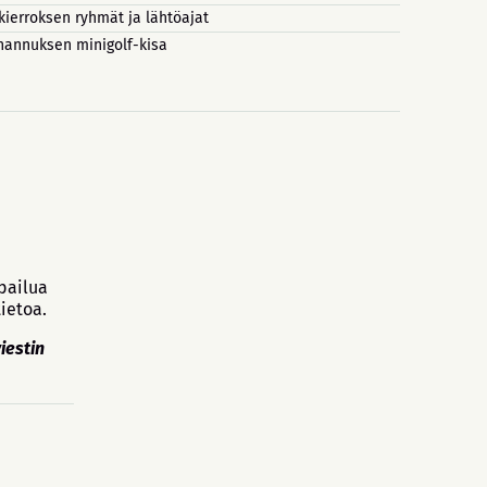
 kierroksen ryhmät ja lähtöajat
hannuksen minigolf-kisa
lpailua
tietoa.
iestin