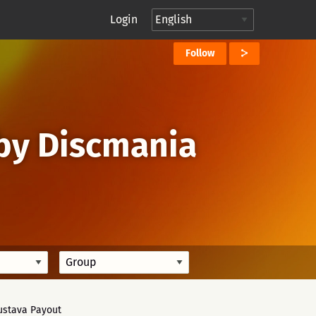
Login
Follow
 by Discmania
ustava Payout