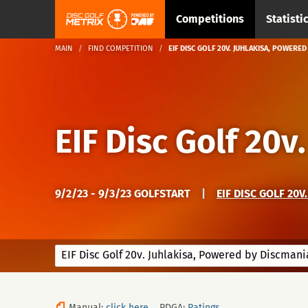
Competitions
Statisti
MAIN
FIND COMPETITION
EIF DISC GOLF 20V. JUHLAKISA, POWERED
EIF Disc Golf 20
9/2/23 - 9/3/23 GOLFSTART
|
EIF DISC GOLF 20V
EIF Disc Golf 20v. Juhlakisa, Powered by Discmani
Manual:
click here
PDGA:
Ratings