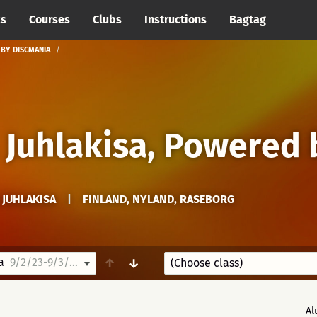
cs
Courses
Clubs
Instructions
Bagtag
 BY DISCMANIA
v. Juhlakisa, Powered
. JUHLAKISA
|
FINLAND, NYLAND, RASEBORG
a
9/2/23-9/3/23
↑
↓
Al