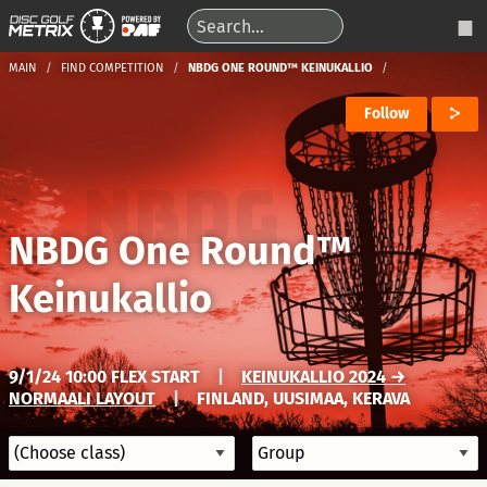
MAIN
FIND COMPETITION
NBDG ONE ROUND™ KEINUKALLIO
Follow
NBDG One Round™
Keinukallio
9/1/24 10:00 FLEX START
|
KEINUKALLIO 2024 →
NORMAALI LAYOUT
|
FINLAND, UUSIMAA, KERAVA