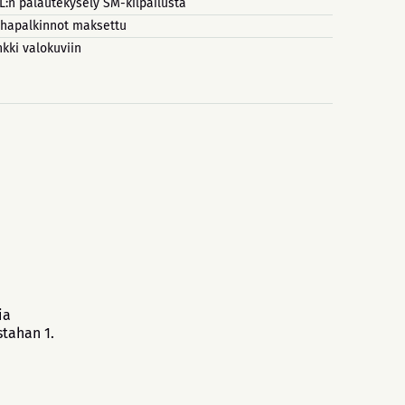
L:n palautekysely SM-kilpailusta
hapalkinnot maksettu
nkki valokuviin
ia
stahan 1.