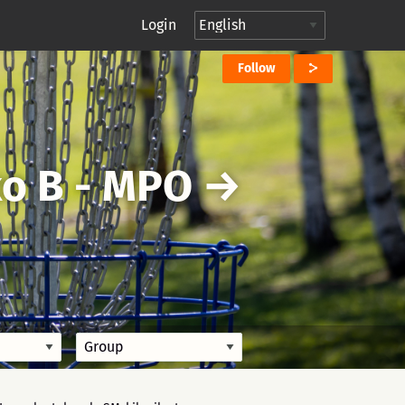
Login
Follow
o B - MPO
→