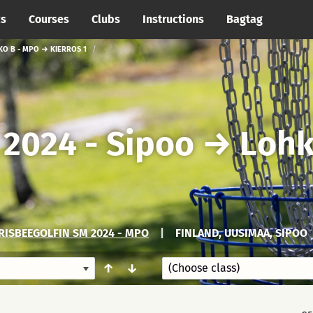
cs
Courses
Clubs
Instructions
Bagtag
KO B - MPO → KIERROS 1
 2024 - Sipoo
→
Lohk
FRISBEEGOLFIN SM 2024 - MPO
|
FINLAND, UUSIMAA, SIPOO
↑
↓