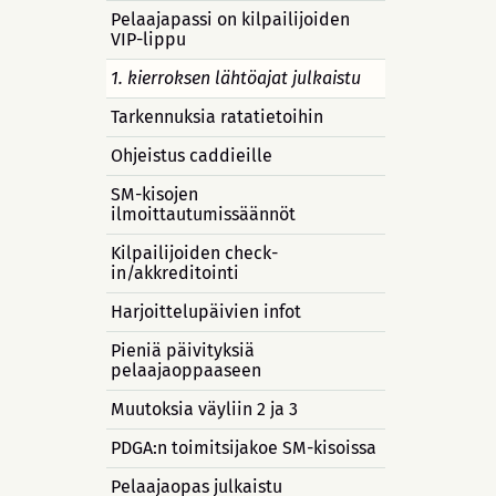
Pelaajapassi on kilpailijoiden
VIP-lippu
1. kierroksen lähtöajat julkaistu
Tarkennuksia ratatietoihin
Ohjeistus caddieille
SM-kisojen
ilmoittautumissäännöt
Kilpailijoiden check-
in/akkreditointi
Harjoittelupäivien infot
Pieniä päivityksiä
pelaajaoppaaseen
Muutoksia väyliin 2 ja 3
PDGA:n toimitsijakoe SM-kisoissa
Pelaajaopas julkaistu