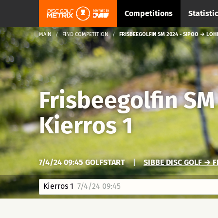
Competitions
Statisti
MAIN
FIND COMPETITION
FRISBEEGOLFIN SM 2024 - SIPOO → LOH
Frisbeegolfin SM
Kierros 1
7/4/24 09:45 GOLFSTART
|
SIBBE DISC GOLF → 
Kierros 1
7/4/24 09:45