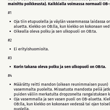
mainittu poikkeusta). Kaikkialla voimassa normaali OB-
#1
Oja tiin etupuolella ja väylän vasemmassa laidassa o
aluetta. Kiekko on OB:lla, kun kiekko on kokonaan ve
Oikealla oleva polku ja sen ulkopuoli on OB:ta.
#2
Ei erityishuomioita.
#3
Korin takana oleva polku ja sen ulkopuoli on OB:ta.
#4
Määrätty reitti mandon (oikean reunimmaisen puun)
vasemmalta puolelta. Missatusta mandosta peliä jat
puiden väliin merkatulta dropzonelta rangaistuksen k
Oja vasemmalla ja sen vasen puoli on OB-aluetta. Kie
OB:lla, kun kiekko on kokonaan vedessä tai ojan toisel
puolella.