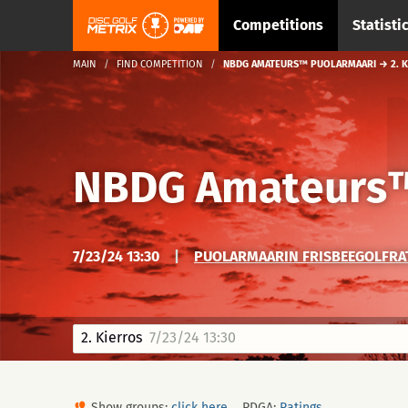
Competitions
Statisti
MAIN
FIND COMPETITION
NBDG AMATEURS™ PUOLARMAARI → 2. 
NBDG Amateurs™
7/23/24 13:30
|
PUOLARMAARIN FRISBEEGOLFRAT
2. Kierros
7/23/24 13:30
Show groups:
click here
PDGA:
Ratings