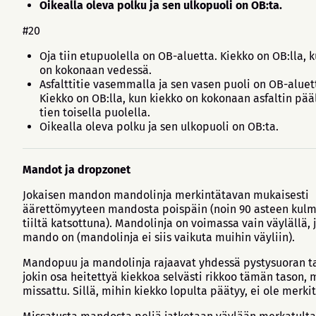
Oikealla oleva polku ja sen ulkopuoli on OB:ta.
#20
Oja tiin etupuolella on OB-aluetta. Kiekko on OB:lla, 
on kokonaan vedessä.
Asfalttitie vasemmalla ja sen vasen puoli on OB-aluet
Kiekko on OB:lla, kun kiekko on kokonaan asfaltin pääl
tien toisella puolella.
Oikealla oleva polku ja sen ulkopuoli on OB:ta.
Mandot ja dropzonet
Jokaisen mandon mandolinja merkintätavan mukaisesti
äärettömyyteen mandosta poispäin (noin 90 asteen kul
tiiltä katsottuna). Mandolinja on voimassa vain väylällä, 
mando on (mandolinja ei siis vaikuta muihin väyliin).
Mandopuu ja mandolinja rajaavat yhdessä pystysuoran ta
jokin osa heitettyä kiekkoa selvästi rikkoo tämän tason,
missattu. Sillä, mihin kiekko lopulta päätyy, ei ole merkit