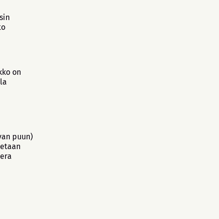
sin
to
kko on
la
van puun)
ketaan
kera