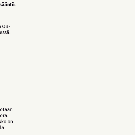
sääntö.
n OB-
dessä.
ketaan
era.
kko on
la