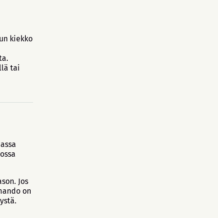
kun kiekko
ta.
lä tai
massa
jossa
son. Jos
 mando on
ystä.