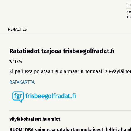
Lo
ar
ko
PENALTIES
Ratatiedot tarjoaa frisbeegolfradat.fi
7/11/24
Kilpailussa pelataan Puolarmaarin normaali 20-väyläinen
RATAKARTTA
Väyläkohtaiset huomiot
HUOM! OB:t voimassa ratakartan mukaisesti (ellei alla o