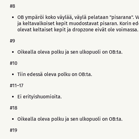
#8
OB ympäröi koko väylää, väylä pelataan "pisarana". V
ja keltavalkoiset kepit muodostavat pisaran. Korin e
olevat keltaiset kepit ja dropzone eivät ole voimassa.
#9
Oikealla oleva polku ja sen ulkopuoli on OB:ta.
#10
Tiin edessä oleva polku on OB:ta.
#11–17
Ei erityishuomioita.
#18
Oikealla oleva polku ja sen ulkopuoli on OB:ta.
#19