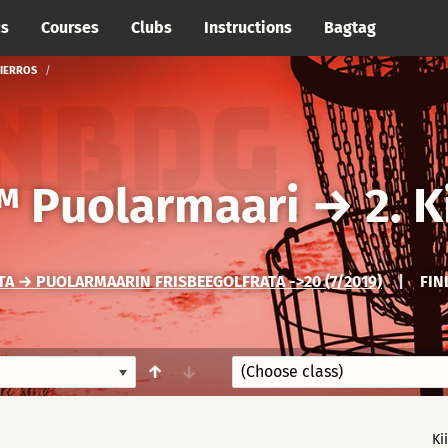
cs
Courses
Clubs
Instructions
Bagtag
KIERROS
 Puolarmaari
→
2. 
A → PUOLARMAARIN FRISBEEGOLFRATA ->20 (7/2019)
|
FIN
↑
↓
Ki