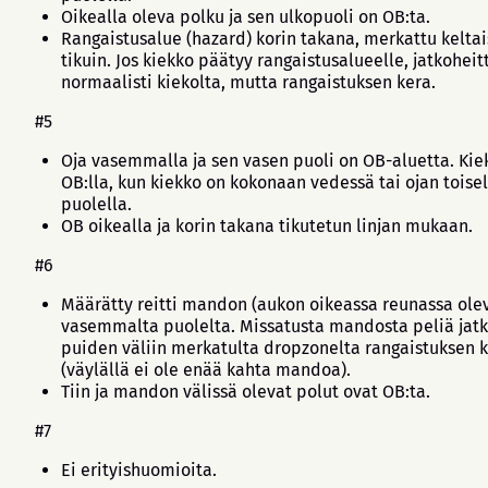
Oikealla oleva polku ja sen ulkopuoli on OB:ta.
Rangaistusalue (hazard) korin takana, merkattu keltai
tikuin. Jos kiekko päätyy rangaistusalueelle, jatkoheit
normaalisti kiekolta, mutta rangaistuksen kera.
#5
Oja vasemmalla ja sen vasen puoli on OB-aluetta. Kie
OB:lla, kun kiekko on kokonaan vedessä tai ojan toisel
puolella.
OB oikealla ja korin takana tikutetun linjan mukaan.
#6
Määrätty reitti mandon (aukon oikeassa reunassa ole
vasemmalta puolelta. Missatusta mandosta peliä jat
puiden väliin merkatulta dropzonelta rangaistuksen 
(väylällä ei ole enää kahta mandoa).
Tiin ja mandon välissä olevat polut ovat OB:ta.
#7
Ei erityishuomioita.