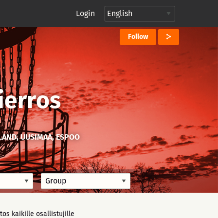
Login
Follow
Kierros
LAND, UUSIMAA, ESPOO
itos kaikille osallistujille