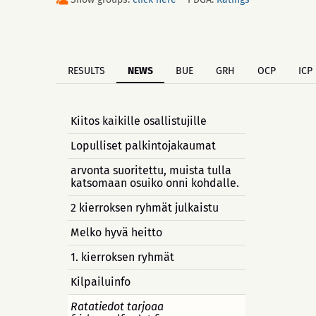
RESULTS
NEWS
BUE
GRH
OCP
ICP
Kiitos kaikille osallistujille
Lopulliset palkintojakaumat
arvonta suoritettu, muista tulla
katsomaan osuiko onni kohdalle.
2 kierroksen ryhmät julkaistu
Melko hyvä heitto
1. kierroksen ryhmät
Kilpailuinfo
Ratatiedot tarjoaa