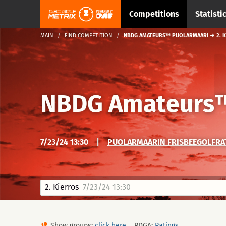
Competitions
Statisti
MAIN
FIND COMPETITION
NBDG AMATEURS™ PUOLARMAARI → 2. 
NBDG Amateurs™
7/23/24 13:30
|
PUOLARMAARIN FRISBEEGOLFRAT
2. Kierros
7/23/24 13:30
Show groups:
click here
PDGA:
Ratings