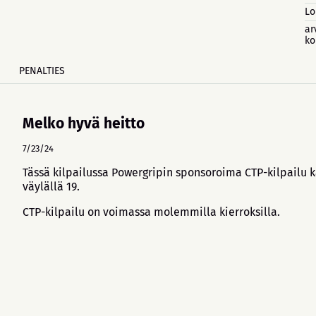
Lo
ar
ko
PENALTIES
Melko hyvä heitto
7/23/24
Tässä kilpailussa Powergripin sponsoroima CTP-kilpailu
väylällä 19.
CTP-kilpailu on voimassa molemmilla kierroksilla.