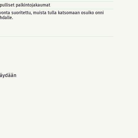
pulliset palkintojakaumat
vonta suoritettu, muista tulla katsomaan osuiko onni
hdalle.
 käydään