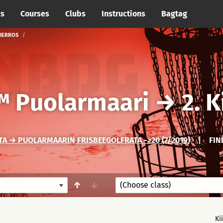
cs
Courses
Clubs
Instructions
Bagtag
KIERROS
 Puolarmaari
→
2. 
A → PUOLARMAARIN FRISBEEGOLFRATA ->20 (7/2019)
|
FIN
↑
↓
Ki