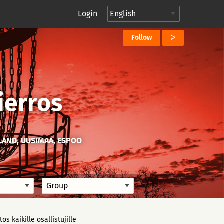
Login
Follow
Kierros
LAND, UUSIMAA, ESPOO
itos kaikille osallistujille