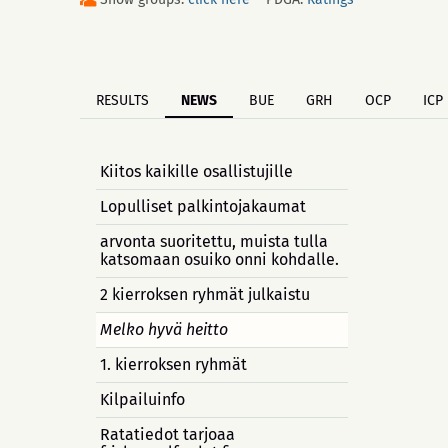
RESULTS
NEWS
BUE
GRH
OCP
ICP
Kiitos kaikille osallistujille
Lopulliset palkintojakaumat
arvonta suoritettu, muista tulla
katsomaan osuiko onni kohdalle.
2 kierroksen ryhmät julkaistu
Melko hyvä heitto
1. kierroksen ryhmät
Kilpailuinfo
Ratatiedot tarjoaa