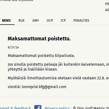
PD
Ai
NEWS
BUE
GRH
OCP
ICP
PENALTIES
Maksamattomat poistettu.
8/21/24
Maksamattomat poistettu kilpailusta.
Jos sinulla poistettu pelaaja jäi kuitenkin kaivelemaan, n
yhteyttä ja lisäillään kisaan.
Myöhäisiä ilmoittautumisia otetaan vielä vastaan 22.8. a
viestiä: lonnqvist.kfg@gmail.com
pport & feedback
|
|
Privacy policy
|
© Disc Golf Metrix 2