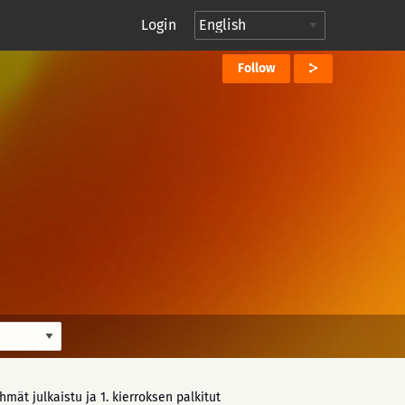
Login
Follow
hmät julkaistu ja 1. kierroksen palkitut