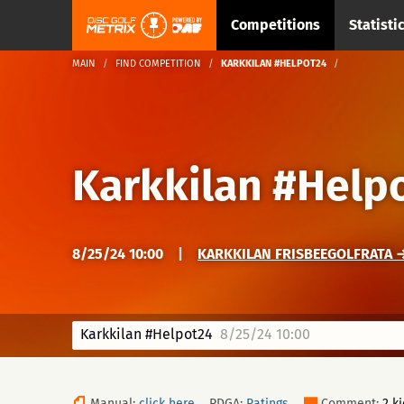
Competitions
Statisti
MAIN
FIND COMPETITION
KARKKILAN #HELPOT24
Karkkilan #Help
8/25/24 10:00
|
KARKKILAN FRISBEEGOLFRATA →
Karkkilan #Helpot24
8/25/24 10:00
Manual:
click here
PDGA:
Ratings
Comment:
2 k