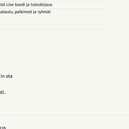
GA Live koodi ja tuloskirjaus
kataulu, palkinnot ja ryhmät
iin ota
sti.
026