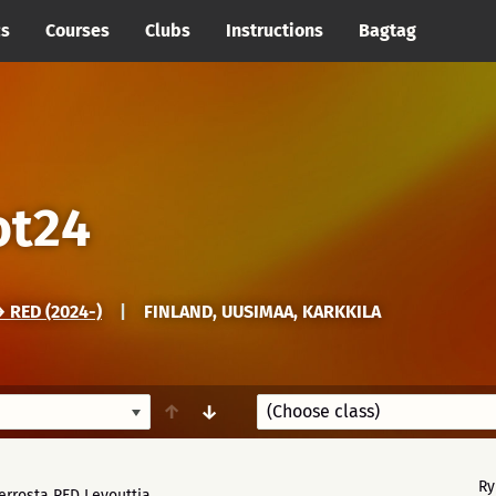
cs
Courses
Clubs
Instructions
Bagtag
ot24
 RED (2024-)
|
FINLAND, UUSIMAA, KARKKILA
↑
↓
Ry
ierrosta RED Leyouttia