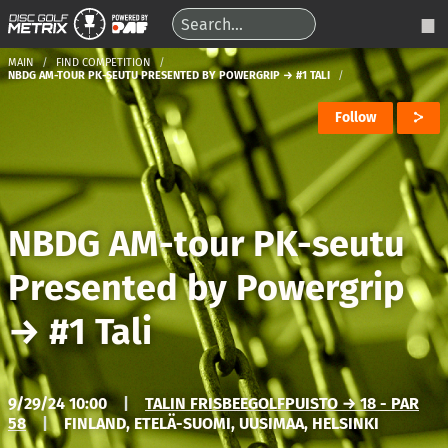
MAIN
FIND COMPETITION
NBDG AM-TOUR PK-SEUTU PRESENTED BY POWERGRIP → #1 TALI
Follow
NBDG AM-tour PK-seutu
Presented by Powergrip
→
#1 Tali
9/29/24 10:00
|
TALIN FRISBEEGOLFPUISTO → 18 - PAR
58
|
FINLAND, ETELÄ-SUOMI, UUSIMAA, HELSINKI