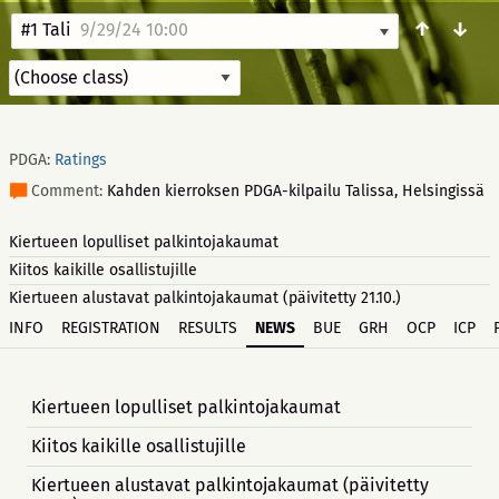
↑
↓
#1 Tali
9/29/24 10:00
PDGA:
Ratings
Comment:
Kahden kierroksen PDGA-kilpailu Talissa, Helsingissä
Kiertueen lopulliset palkintojakaumat
Kiitos kaikille osallistujille
Kiertueen alustavat palkintojakaumat (päivitetty 21.10.)
INFO
REGISTRATION
RESULTS
NEWS
BUE
GRH
OCP
ICP
Kiertueen lopulliset palkintojakaumat
Kiitos kaikille osallistujille
Kiertueen alustavat palkintojakaumat (päivitetty