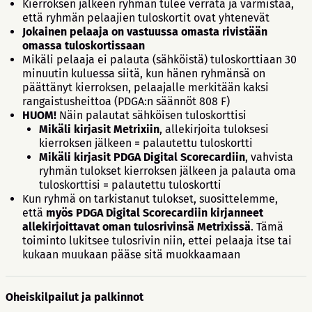
Kierroksen jälkeen ryhmän tulee verrata ja varmistaa,
että ryhmän pelaajien tuloskortit ovat yhtenevät
Jokainen pelaaja on vastuussa omasta rivistään
omassa tuloskortissaan
Mikäli pelaaja ei palauta (sähköistä) tuloskorttiaan 30
minuutin kuluessa siitä, kun hänen ryhmänsä on
päättänyt kierroksen, pelaajalle merkitään kaksi
rangaistusheittoa (PDGA:n säännöt 808 F)
HUOM!
Näin palautat sähköisen tuloskorttisi
Mikäli kirjasit Metrixiin
, allekirjoita tuloksesi
kierroksen jälkeen = palautettu tuloskortti
Mikäli kirjasit PDGA Digital Scorecardiin
, vahvista
ryhmän tulokset kierroksen jälkeen ja palauta oma
tuloskorttisi = palautettu tuloskortti
Kun ryhmä on tarkistanut tulokset, suosittelemme,
että
myös PDGA Digital Scorecardiin kirjanneet
allekirjoittavat oman tulosrivinsä Metrixissä
. Tämä
toiminto lukitsee tulosrivin niin, ettei pelaaja itse tai
kukaan muukaan pääse sitä muokkaamaan
Oheiskilpailut ja palkinnot