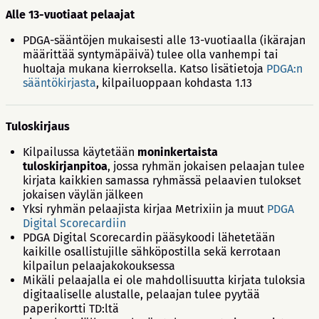
Alle 13-vuotiaat pelaajat
PDGA-sääntöjen mukaisesti alle 13-vuotiaalla (ikärajan
määrittää syntymäpäivä) tulee olla vanhempi tai
huoltaja mukana kierroksella. Katso lisätietoja
PDGA:n
sääntökirjasta
, kilpailuoppaan kohdasta 1.13
Tuloskirjaus
Kilpailussa käytetään
moninkertaista
tuloskirjanpitoa
, jossa ryhmän jokaisen pelaajan tulee
kirjata kaikkien samassa ryhmässä pelaavien tulokset
jokaisen väylän jälkeen
Yksi ryhmän pelaajista kirjaa Metrixiin ja muut
PDGA
Digital Scorecardiin
PDGA Digital Scorecardin pääsykoodi lähetetään
kaikille osallistujille sähköpostilla sekä kerrotaan
kilpailun pelaajakokouksessa
Mikäli pelaajalla ei ole mahdollisuutta kirjata tuloksia
digitaaliselle alustalle, pelaajan tulee pyytää
paperikortti TD:ltä