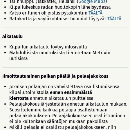
Talinhuippu (Takkatie), Helsinki (
Google Maps
)
Kilpailukeskus radan huoltokopin läheisyydessä
Katso erillinen ohjeistus pysäköintiin
TÄÄLTÄ
Ratakartta ja väyläkohtaiset huomiot löytyvät
TÄÄLTÄ
Aikataulu
Kilpailun aikataulu löytyy infosivulta
Mahdollisista muutoksista tiedotetaan Metrixin
uutisissa
Ilmoittautuminen paikan päällä ja pelaajakokous
Jokaisen pelaajan on vahvistettava osallistumisensa
kilpailutoimistolla
ennen ensimmäistä
kierrosta
annetun aikataulun puitteissa
Pelaajakokous järjestetään annetun aikataulun mukaan.
Suosittelemme kaikkia pelaajia osallistumaan
pelaajakokoukseen. Pelaajakokoukseen osallistuminen
ei ole kuitenkaan sääntöjen mukaan pakollista
Mikäli pelaaja ei osallistu pelaajakokoukseen, niin