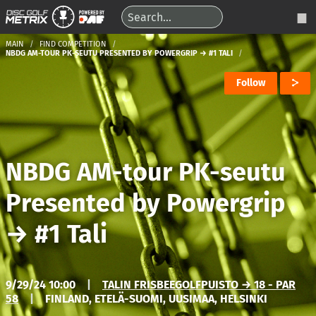
MAIN
FIND COMPETITION
NBDG AM-TOUR PK-SEUTU PRESENTED BY POWERGRIP → #1 TALI
Follow
NBDG AM-tour PK-seutu
Presented by Powergrip
→
#1 Tali
9/29/24 10:00
|
TALIN FRISBEEGOLFPUISTO → 18 - PAR
58
|
FINLAND, ETELÄ-SUOMI, UUSIMAA, HELSINKI