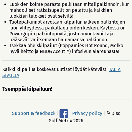
Luokkien kolme parasta palkitaan mitalipalkinnoin, kun
mahdolliset ratkaisupelit on pelattu ja kaikkien
luokkien tulokset ovat selvillä
Tuotepalkinnot arvotaan kilpailun jälkeen palkintojen
jaon yhteydessä paikallaolijoiden kesken. Käytössä on
Powergripin palkintopöytä, josta arvontavoittajat
pääsevät valitsemaan haluamansa palkinnon
Tsekkaa oheiskilpailut (Poppamies Hot Round, Melko
hyvä heitto ja NBDG Ace It™) infosivun alareunasta!
Kaikki kilpailua koskevat uutiset löydät kätevästi
TÄLTÄ
SIVULTA
Tsemppiä kilpailuun!
Support & feedback
|
|
Privacy policy
|
© Disc
Golf Metrix 2026