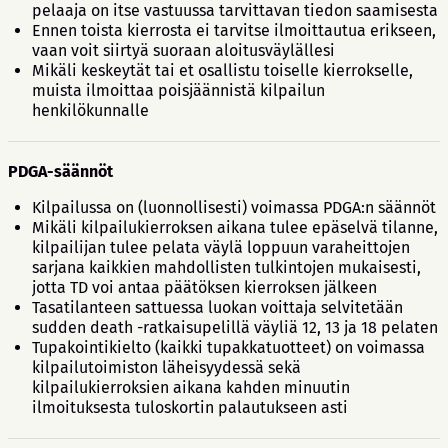
pelaaja on itse vastuussa tarvittavan tiedon saamisesta
Ennen toista kierrosta ei tarvitse ilmoittautua erikseen,
vaan voit siirtyä suoraan aloitusväylällesi
Mikäli keskeytät tai et osallistu toiselle kierrokselle,
muista ilmoittaa poisjäännistä kilpailun
henkilökunnalle
PDGA-säännöt
Kilpailussa on (luonnollisesti) voimassa PDGA:n säännöt
Mikäli kilpailukierroksen aikana tulee epäselvä tilanne,
kilpailijan tulee pelata väylä loppuun varaheittojen
sarjana kaikkien mahdollisten tulkintojen mukaisesti,
jotta TD voi antaa päätöksen kierroksen jälkeen
Tasatilanteen sattuessa luokan voittaja selvitetään
sudden death -ratkaisupelillä väyliä 12, 13 ja 18 pelaten
Tupakointikielto (kaikki tupakkatuotteet) on voimassa
kilpailutoimiston läheisyydessä sekä
kilpailukierroksien aikana kahden minuutin
ilmoituksesta tuloskortin palautukseen asti