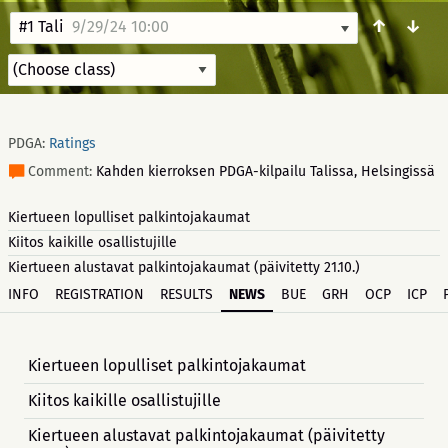
↑
↓
#1 Tali
9/29/24 10:00
PDGA:
Ratings
Comment:
Kahden kierroksen PDGA-kilpailu Talissa, Helsingissä
Kiertueen lopulliset palkintojakaumat
Kiitos kaikille osallistujille
Kiertueen alustavat palkintojakaumat (päivitetty 21.10.)
INFO
REGISTRATION
RESULTS
NEWS
BUE
GRH
OCP
ICP
Kiertueen lopulliset palkintojakaumat
Kiitos kaikille osallistujille
Kiertueen alustavat palkintojakaumat (päivitetty