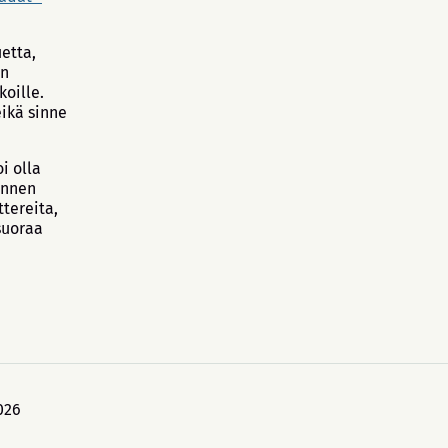
etta,
en
koille.
ikä sinne
i olla
 ennen
ttereita,
 suoraa
026