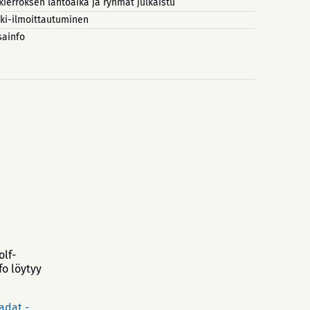
 kierroksen lähtöaika ja ryhmät julkaistu
lki-ilmoittautuminen
sainfo
olf-
fo löytyy
adat -