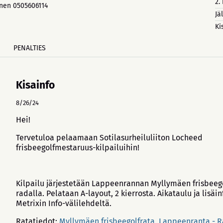
2.
nen 0505606114
Jä
Ki
PENALTIES
Kisainfo
8/26/24
Hei!
Tervetuloa pelaamaan Sotilasurheiluliiton Locheed
frisbeegolfmestaruus-kilpailuihin!
Kilpailu järjestetään Lappeenrannan Myllymäen frisbeeg
radalla. Pelataan A-layout, 2 kierrosta. Aikataulu ja lisäin
Metrixin Info-välilehdeltä.
Ratatiedot:
Myllymäen frisbeegolfrata, Lappeenranta - R