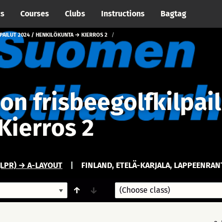
cs
Courses
Clubs
Instructions
Bagtag
PAILUT 2024 / HENKILÖKUNTA → KIERROS 2
ton frisbeegolfkilpai
Kierros 2
LPR) → A-LAYOUT
|
FINLAND, ETELÄ-KARJALA, LAPPEENRAN
↑
↓