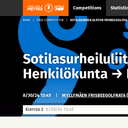
Competitions
Statisti
MAIN
FIND COMPETITION
SOTILASURHEILULIITON FRISBEEGOLFKIL
Sotilasurheilulii
Henkilökunta
→
8/30/24 13:45
|
MYLLYMÄEN FRISBEEGOLFRATA (
Kierros 2
8/30/24 13:45