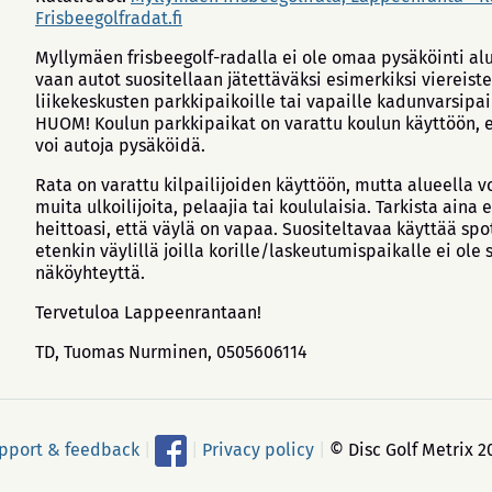
Frisbeegolfradat.fi
Myllymäen frisbeegolf-radalla ei ole omaa pysäköinti alu
vaan autot suositellaan jätettäväksi esimerkiksi viereist
liikekeskusten parkkipaikoille tai vapaille kadunvarsipai
HUOM! Koulun parkkipaikat on varattu koulun käyttöön, e
voi autoja pysäköidä.
Rata on varattu kilpailijoiden käyttöön, mutta alueella vo
muita ulkoilijoita, pelaajia tai koululaisia. Tarkista aina
heittoasi, että väylä on vapaa. Suositeltavaa käyttää spo
etenkin väylillä joilla korille/laskeutumispaikalle ei ole
näköyhteyttä.
Tervetuloa Lappeenrantaan!
TD, Tuomas Nurminen, 0505606114
pport & feedback
|
|
Privacy policy
|
© Disc Golf Metrix 2