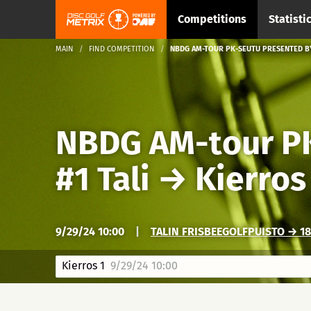
Competitions
Statisti
MAIN
FIND COMPETITION
NBDG AM-TOUR PK-SEUTU PRESENTED BY
NBDG AM-tour PK
#1 Tali
→
Kierros
9/29/24 10:00
|
TALIN FRISBEEGOLFPUISTO → 18
Kierros 1
9/29/24 10:00