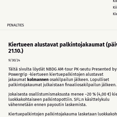
Ki
Ki
Ki
PENALTIES
Kiertueen alustavat palkintojakaumat (päi
21.10.)
9/30/24
Tältä sivulta löydät NBDG AM-tour PK-seutu Presented by
Powergrip -kiertueen kiertuepalkintojen alustavat
jakaumat
kolmannen
osakilpailun jälkeen. Lopulliset
palkintojakaumat julkaistaan finaaliosakilpailun jälkeen.
Jokaisesta osallistumismaksusta menee ~20 % (4,00 €) ki
luokkakohtaiseen palkintopottiin. SFL:n käsittelykulu
vähennetään ennen payoutin laskemista.
Kiertuepalkintojen palkintojakauma lasketaan luokkakoh