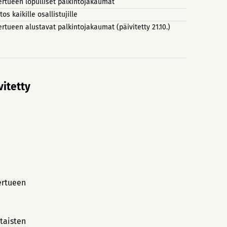
ertueen lopulliset palkintojakaumat
itos kaikille osallistujille
ertueen alustavat palkintojakaumat (päivitetty 21.10.)
vitetty
ertueen
taisten