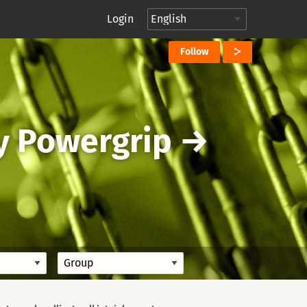
Login
Follow
y Powergrip
→