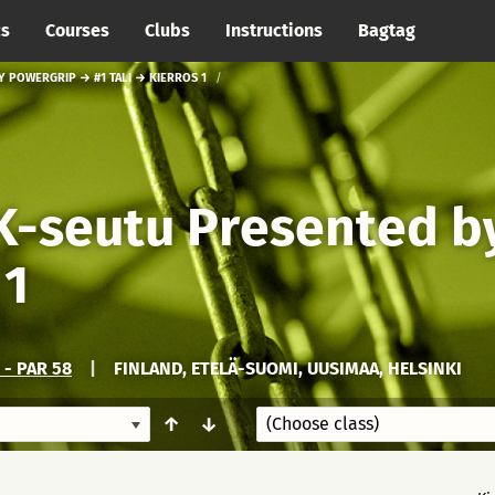
cs
Courses
Clubs
Instructions
Bagtag
 POWERGRIP → #1 TALI → KIERROS 1
-seutu Presented b
 1
 - PAR 58
|
FINLAND, ETELÄ-SUOMI, UUSIMAA, HELSINKI
↑
↓