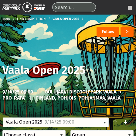
MAIN
FIND COMPETITION
VAALA OPEN 2025
Follow
Vaala Open 2025
9/14/25 09:00
|
OULUJÄRVI DISCGOLFPARK VAALA →
PRO-RATA
|
FINLAND, POHJOIS-POHJANMAA, VAALA
↑
↓
Vaala Open 2025
9/14/25 09:00