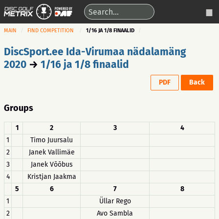
MAIN
FIND COMPETITION
1/16 JA 1/8 FINAALID
DiscSport.ee Ida-Virumaa nädalamäng
2020
→
1/16 ja 1/8 finaalid
PDF
Back
Groups
1
2
3
4
1
Timo Juursalu
2
Janek Vallimäe
3
Janek Võõbus
4
Kristjan Jaakma
5
6
7
8
1
Üllar Rego
2
Avo Sambla