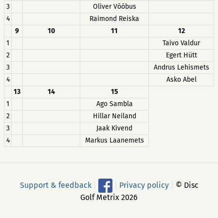
3
Oliver Võõbus
4
Raimond Reiska
9
10
11
12
1
Taivo Valdur
2
Egert Hütt
3
Andrus Lehismets
4
Asko Abel
13
14
15
1
Ago Sambla
2
Hillar Neiland
3
Jaak Kivend
4
Markus Laanemets
Support & feedback
|
|
Privacy policy
|
© Disc
Golf Metrix 2026