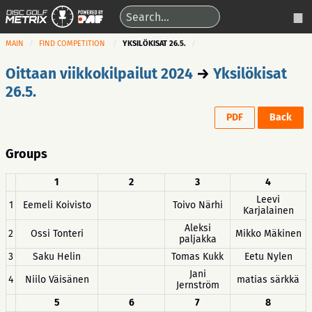
MAIN
FIND COMPETITION
YKSILÖKISAT 26.5.
Oittaan viikkokilpailut 2024
→
Yksilökisat
26.5.
PDF
Back
Groups
1
2
3
4
Leevi
1
Eemeli Koivisto
Toivo Närhi
Karjalainen
Aleksi
2
Ossi Tonteri
Mikko Mäkinen
paljakka
3
Saku Helin
Tomas Kukk
Eetu Nylen
Jani
4
Niilo Väisänen
matias särkkä
Jernström
5
6
7
8