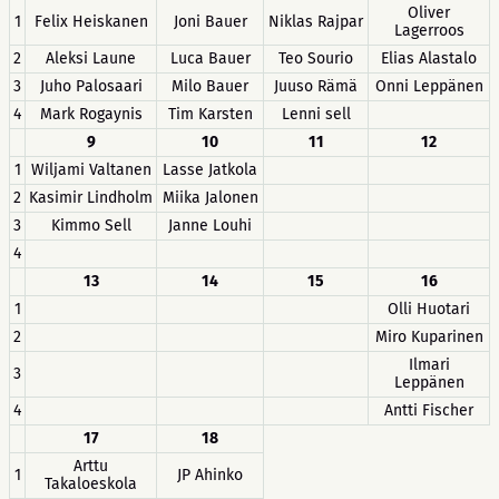
Oliver
1
Felix Heiskanen
Joni Bauer
Niklas Rajpar
Lagerroos
2
Aleksi Laune
Luca Bauer
Teo Sourio
Elias Alastalo
3
Juho Palosaari
Milo Bauer
Juuso Rämä
Onni Leppänen
4
Mark Rogaynis
Tim Karsten
Lenni sell
9
10
11
12
1
Wiljami Valtanen
Lasse Jatkola
2
Kasimir Lindholm
Miika Jalonen
3
Kimmo Sell
Janne Louhi
4
13
14
15
16
1
Olli Huotari
2
Miro Kuparinen
Ilmari
3
Leppänen
4
Antti Fischer
17
18
Arttu
1
JP Ahinko
Takaloeskola