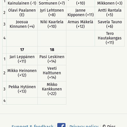
1
Kainulainen (-1)
Sormunen (+7)
(+10)
Mikkonen (+3)
Olavi Paalanen
Jyri Lehtonen
Janne
Antti Rantala
2
(E)
(+8)
Kipponen (+11)
(+5)
Joosua
Niki Kaarlela
Armas Mäkelä
Savela Tauno
3
Kinnunen (+4)
(+10)
(+12)
(+6)
Tero
4
Hautakangas
(+11)
17
18
Jari Leppänen
Pasi Leskinen
1
(+11)
(+14)
Veeti
Mikko Heinonen
2
Halttunen
(+12)
(+14)
Mikko
Pekka Hytönen
3
Kankkunen
(+13)
(+22)
4
Support & feedback
|
|
Privacy policy
|
© Disc