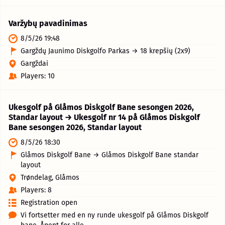
Varžybų pavadinimas
8/5/26 19:48
Gargždų Jaunimo Diskgolfo Parkas → 18 krepšių (2x9)
Gargždai
Players: 10
Ukesgolf på Glåmos Diskgolf Bane sesongen 2026,
Standar layout → Ukesgolf nr 14 på Glåmos Diskgolf
Bane sesongen 2026, Standar layout
8/5/26 18:30
Glåmos Diskgolf Bane → Glåmos Diskgolf Bane standar
layout
Trøndelag, Glåmos
Players: 8
Registration open
Vi fortsetter med en ny runde ukesgolf på Glåmos Diskgolf