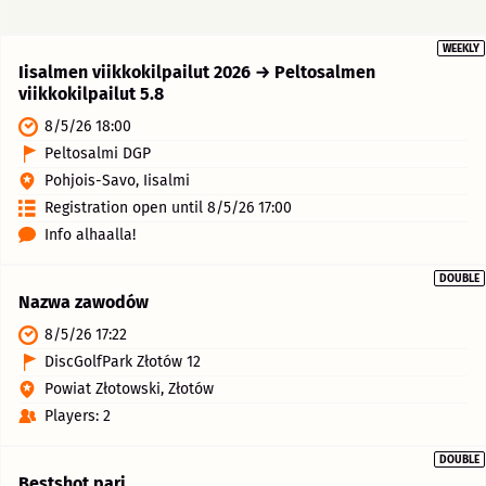
WEEKLY
Iisalmen viikkokilpailut 2026 → Peltosalmen
viikkokilpailut 5.8
8/5/26 18:00
Peltosalmi DGP
Pohjois-Savo, Iisalmi
Registration open until 8/5/26 17:00
Info alhaalla!
DOUBLE
Nazwa zawodów
8/5/26 17:22
DiscGolfPark Złotów 12
Powiat Złotowski, Złotów
Players: 2
DOUBLE
Bestshot pari