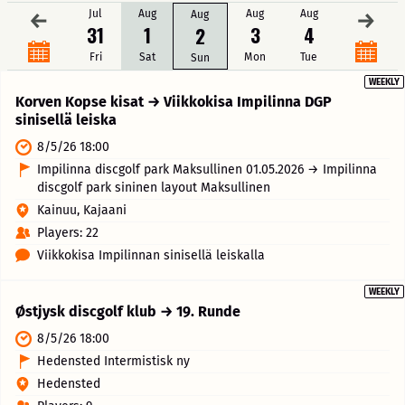
Jul
Aug
Aug
Aug
←
Aug
→
31
1
3
4
2
Fri
Sat
Mon
Tue
Sun
WEEKLY
Korven Kopse kisat → Viikkokisa Impilinna DGP
sinisellä leiska
8/5/26 18:00
Impilinna discgolf park Maksullinen 01.05.2026 → Impilinna
discgolf park sininen layout Maksullinen
Kainuu, Kajaani
Players: 22
Viikkokisa Impilinnan sinisellä leiskalla
WEEKLY
Østjysk discgolf klub → 19. Runde
8/5/26 18:00
Hedensted Intermistisk ny
Hedensted