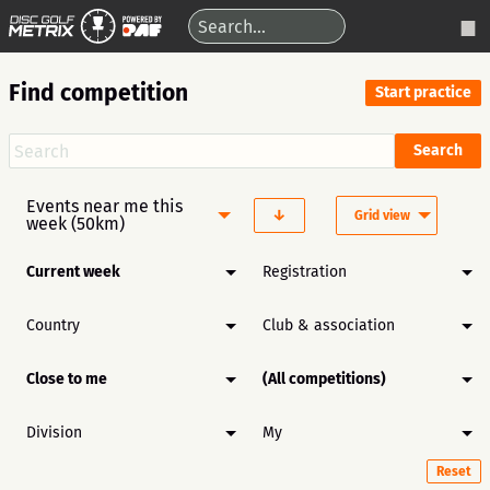
Find competition
Start practice
Events near me this
Grid view
week (50km)
Current week
Registration
Country
Club & association
Close to me
(All competitions)
Division
My
Reset