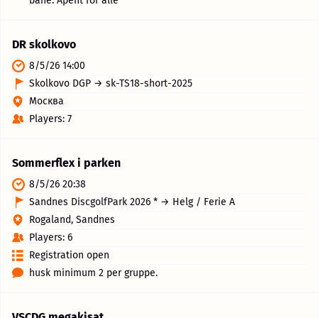
bane. Åpent for alle
DR skolkovo
8/5/26 14:00
Skolkovo DGP → sk-TS18-short-2025
Москва
Players: 7
Sommerflex i parken
8/5/26 20:38
Sandnes DiscgolfPark 2026 * → Helg / Ferie A
Rogaland, Sandnes
Players: 6
Registration open
husk minimum 2 per gruppe.
VSCDG megakisat