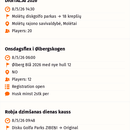
DIGITAL.AI 2026
8/5/26 14:30
Molėtų diskgolfo parkas → 18 krepšių
Molėtų rajono savivaldybė, Molėtai
Players: 20
Onsdagsflex i Ølbergskogen
8/5/26 06:00
Ølberg Blå 2026 med nye hull 12
NO
Players: 12
Registration open
Husk minst 2stk per
Robja dzimšanas dienas kauss
8/5/26 09:48
Disku Golfa Parks ZIBEŅI → Original