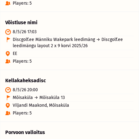
Players: 5
Võistluse nimi
8/5/26 17:03
Discgolf.ee Männiku Wakepark leedimäng → Discgolf.ee
leedimängu layout 2 x 9 korvi 2025/26
EE
Players: 5
Kellakaheksadisc
8/5/26 20:00
Mõisaküla → Mõisaküla 13
Viljandi Maakond, Mõisaküla
Players: 5
Porvoon valloitus