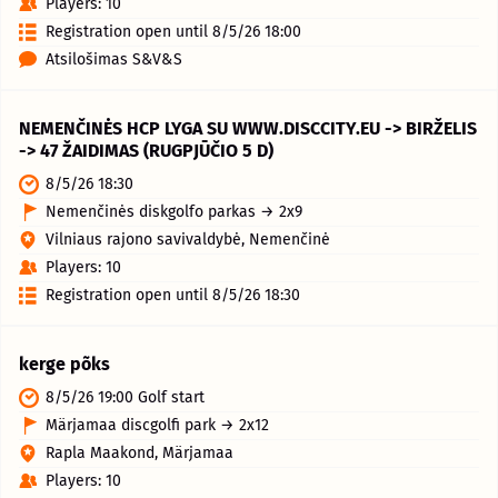
Players: 10
Registration open until 8/5/26 18:00
Atsilošimas S&V&S
NEMENČINĖS HCP LYGA SU WWW.DISCCITY.EU -> BIRŽELIS
-> 47 ŽAIDIMAS (RUGPJŪČIO 5 D)
8/5/26 18:30
Nemenčinės diskgolfo parkas → 2x9
Vilniaus rajono savivaldybė, Nemenčinė
Players: 10
Registration open until 8/5/26 18:30
kerge põks
8/5/26 19:00 Golf start
Märjamaa discgolfi park → 2x12
Rapla Maakond, Märjamaa
Players: 10