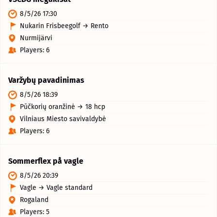
8/5/26 17:30
Nukarin Frisbeegolf → Rento
Nurmijärvi
Players: 6
Varžybų pavadinimas
8/5/26 18:39
Pūčkorių oranžinė → 18 hcp
Vilniaus Miesto savivaldybė
Players: 6
Sommerflex på vagle
8/5/26 20:39
Vagle → Vagle standard
Rogaland
Players: 5