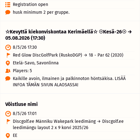
Registration open
husk minimum 2 per gruppe.
☆Kevyttä kiekonviskontaa Kerimäellä☆ ☉Kesä-26☉ →
05.08.2026 (17:30)
8/5/26 17:30
Red Glow DiscGolfPark (RuskoDGP) → 18 - Par 62 (2020)
Etelä-Savo, Savonlinna
Players: 5
Kaikille avoin, ilmainen ja palkinnoton höntsäkisa. LISÄÄ
INFOA TÄMÄN SIVUN ALAOSASSA!
Võistluse nimi
8/5/26 17:01
Discgolf.ee Männiku Wakepark leedimäng → Discgolf.ee
leedimängu layout 2 x 9 korvi 2025/26
EE