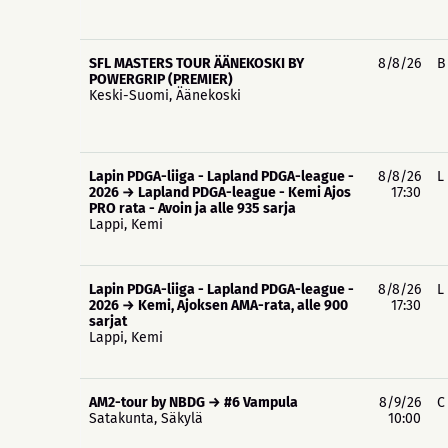
SFL MASTERS TOUR ÄÄNEKOSKI BY
8/8/26
B
POWERGRIP (PREMIER)
Keski-Suomi, Äänekoski
Lapin PDGA-liiga - Lapland PDGA-league -
8/8/26
L
2026 → Lapland PDGA-league - Kemi Ajos
17:30
PRO rata - Avoin ja alle 935 sarja
Lappi, Kemi
Lapin PDGA-liiga - Lapland PDGA-league -
8/8/26
L
2026 → Kemi, Ajoksen AMA-rata, alle 900
17:30
sarjat
Lappi, Kemi
AM2-tour by NBDG → #6 Vampula
8/9/26
C
Satakunta, Säkylä
10:00