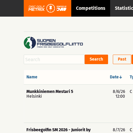
Competitions
Statisti
Past
Name
Date↓
T
Munkkiniemen Mestari 5
8/6/26
C
Helsinki
12:00
Frisbeegolfin SM 2026 - Juniorit by
8/7/26
C