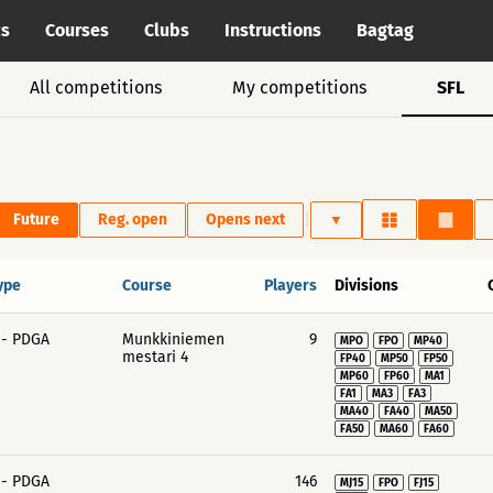
cs
Courses
Clubs
Instructions
Bagtag
All competitions
My competitions
SFL
|
Future
Reg. open
Opens next
ype
Course
Players
Divisions
 - PDGA
Munkkiniemen
9
MPO
FPO
MP40
mestari 4
FP40
MP50
FP50
MP60
FP60
MA1
FA1
MA3
FA3
MA40
FA40
MA50
FA50
MA60
FA60
 - PDGA
146
MJ15
FPO
FJ15