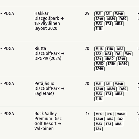
 - PDGA
Hakkari
29
MA1
FA1
MA40
Discgolfpark →
FA40
MA50
FA50
18-väyläinen
MA3
FA3
MJ18
layout 2020
FJ18
 - PDGA
Riutta
20
MJ18
FJ18
MA2
DiscGolfPark →
FA2
MA3
FA3
MA4
DPG-19 (2024)
FA4
MA40
FA40
MA50
FA50
MA60
FA60
 - PDGA
Petäjäsuo
20
MA1
FA1
MA40
DiscGolfPark →
FA40
MA50
FA50
Eagle(AM)
MA3
FA3
MJ18
FJ18
 - PDGA
Rock Valley
17
MPO
FPO
MA40
Premium Disc
FA40
MA2
FA2
Golf Resort →
MA3
FA3
MA4
Valkoinen
FA4