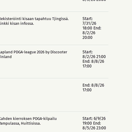
Start:
Rekisteröinti kisaan tapahtuu Tjingissä.
7/31/26
Linkki kisan infossa.
18:00 End:
8/2/26
20:00
Start:
Lapland PDGA-league 2026 by Discooter
8/2/26 21:00
Finland
End: 8/8/26
17:00
End: 8/8/26
17:00
Start: 6/9/26
Kahden kierroksen PDGA-kilpailu
19:00 End:
Vampulassa, Huittisissa.
8/5/26 23:00