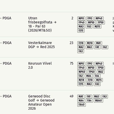
 - PDGA
Utran
2
MPO
FPO
MP40
frisbeegolfrata →
FP40
MP50
FP50
18 - Par 63
MA3
FA3
MJ15
(2026/MT&SO)
FJ15
 - PDGA
Vesterkalmare
23
FJ18
MJ18
MA1
DGP → Red 2025
MA2
MA3
FA1
FA2
FA3
 - PDGA
Keuruun Viivel
75
MPO
FPO
MP40
2.0
FP40
MP50
FP50
MP60
FP60
MA2
FA2
MA4
FA4
MJ18
FJ18
MJ15
FJ15
MA3
FA3
 - PDGA
Gerwood Disc
49
MA1
FA1
MA3
FA3
Golf → Gerwood
MA4
FA4
MA40
Amateur Open
FA40
2026