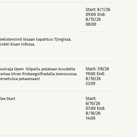
Start: 8/1/26
09:00 End:
8/15/26
08:00
Rekisteröinti kisaan tapahtuu Tjingissä.
Linkki kisan infossa.
Start: 7/6/26
Susiraja Open -kilpailu pelataan kuudetta
19:00 End:
kertaa Utran frisbeegolfradalla Joensuussa.
8/10/26
Tervetuloa pelaamaan!
23:59
Start:
Flex Start
6/10/26
07:00 End:
8/16/26
14:00