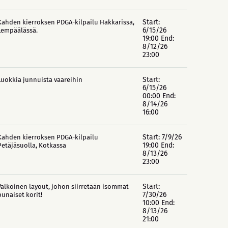
Start:
Kahden kierroksen PDGA-kilpailu Hakkarissa,
6/15/26
Lempäälässä.
19:00 End:
8/12/26
23:00
Start:
Luokkia junnuista vaareihin
6/15/26
00:00 End:
8/14/26
16:00
Start: 7/9/26
Kahden kierroksen PDGA-kilpailu
19:00 End:
Petäjäsuolla, Kotkassa
8/13/26
23:00
Start:
Valkoinen layout, johon siirretään isommat
7/30/26
punaiset korit!
10:00 End:
8/13/26
21:00