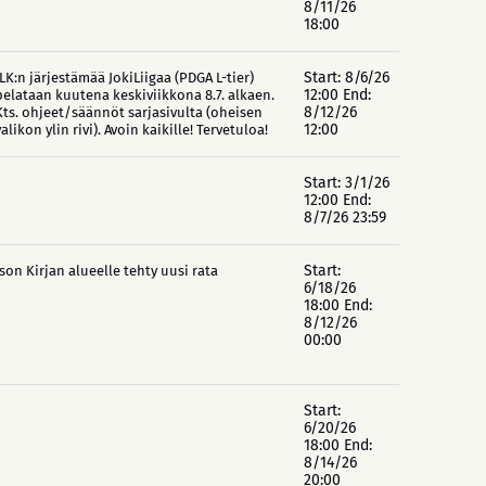
8/11/26
18:00
Start: 8/6/26
JLK:n järjestämää JokiLiigaa (PDGA L-tier)
12:00 End:
pelataan kuutena keskiviikkona 8.7. alkaen.
8/12/26
Kts. ohjeet/säännöt sarjasivulta (oheisen
12:00
valikon ylin rivi). Avoin kaikille! Tervetuloa!
Start: 3/1/26
12:00 End:
8/7/26 23:59
Start:
Ison Kirjan alueelle tehty uusi rata
6/18/26
18:00 End:
8/12/26
00:00
Start:
6/20/26
18:00 End:
8/14/26
20:00