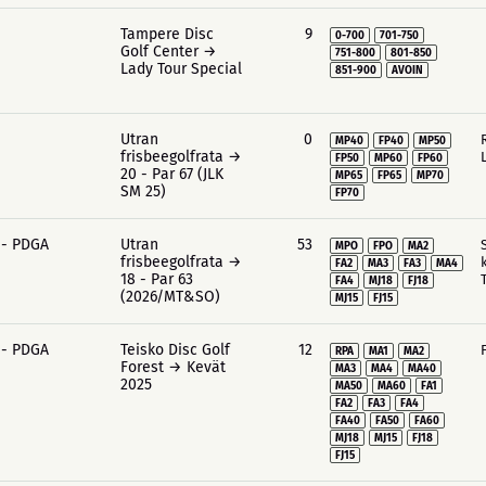
Tampere Disc
9
0-700
701-750
Golf Center →
751-800
801-850
Lady Tour Special
851-900
AVOIN
Utran
0
MP40
FP40
MP50
frisbeegolfrata →
FP50
MP60
FP60
20 - Par 67 (JLK
MP65
FP65
MP70
SM 25)
FP70
 - PDGA
Utran
53
MPO
FPO
MA2
frisbeegolfrata →
FA2
MA3
FA3
MA4
18 - Par 63
FA4
MJ18
FJ18
(2026/MT&SO)
MJ15
FJ15
 - PDGA
Teisko Disc Golf
12
RPA
MA1
MA2
Forest → Kevät
MA3
MA4
MA40
2025
MA50
MA60
FA1
FA2
FA3
FA4
FA40
FA50
FA60
MJ18
MJ15
FJ18
FJ15