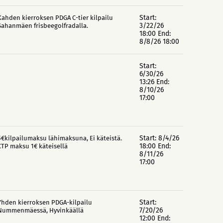
Start:
Kahden kierroksen PDGA C-tier kilpailu
3/22/26
Sahanmäen frisbeegolfradalla.
18:00 End:
8/8/26 18:00
Start:
6/30/26
13:26 End:
8/10/26
17:00
Start: 8/4/26
5€kilpailumaksu lähimaksuna, Ei käteistä.
18:00 End:
CTP maksu 1€ käteisellä
8/11/26
17:00
Start:
Yhden kierroksen PDGA-kilpailu
7/20/26
Nummenmäessä, Hyvinkäällä
12:00 End: