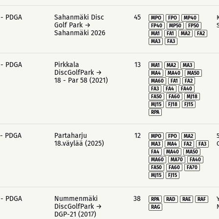
 - PDGA
Sahanmäki Disc
45
MPO
FPO
MP40
Golf Park →
FP40
MP50
FP50
Sahanmäki 2026
MA1
FA1
MA2
FA2
MA3
FA3
 - PDGA
Pirkkala
13
MA1
MA2
MA3
DiscGolfPark →
MA4
MA40
MA50
18 - Par 58 (2021)
MA60
FA1
FA2
FA3
FA4
FA40
FA50
FA60
MJ18
MJ15
FJ18
FJ15
RPA
 - PDGA
Partaharju
12
MPO
FPO
MA2
18.väylää (2025)
MA3
MA4
FA2
FA3
FA4
MA40
MA50
MA60
MA70
FA40
FA50
FA60
FA70
MJ15
FJ15
 - PDGA
Nummenmäki
38
RPA
RAD
RAE
RAF
DiscGolfPark →
RAG
DGP-21 (2017)