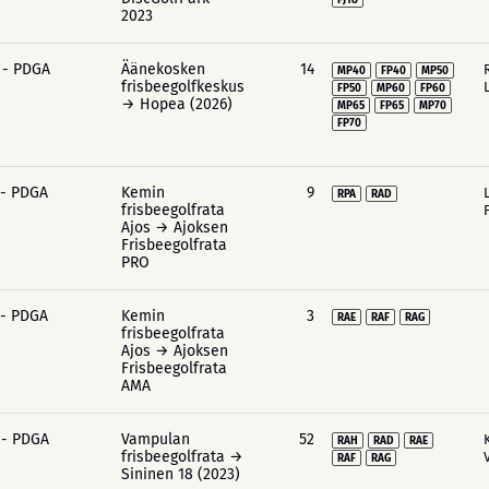
FJ18
2023
 - PDGA
Äänekosken
14
MP40
FP40
MP50
frisbeegolfkeskus
FP50
MP60
FP60
→ Hopea (2026)
MP65
FP65
MP70
FP70
 - PDGA
Kemin
9
RPA
RAD
frisbeegolfrata
Ajos → Ajoksen
Frisbeegolfrata
PRO
 - PDGA
Kemin
3
RAE
RAF
RAG
frisbeegolfrata
Ajos → Ajoksen
Frisbeegolfrata
AMA
 - PDGA
Vampulan
52
RAH
RAD
RAE
frisbeegolfrata →
RAF
RAG
Sininen 18 (2023)