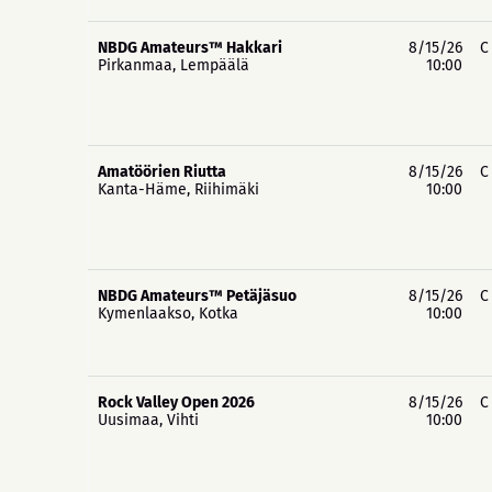
NBDG Amateurs™ Hakkari
8/15/26
C
Pirkanmaa, Lempäälä
10:00
Amatöörien Riutta
8/15/26
C
Kanta-Häme, Riihimäki
10:00
NBDG Amateurs™ Petäjäsuo
8/15/26
C
Kymenlaakso, Kotka
10:00
Rock Valley Open 2026
8/15/26
C
Uusimaa, Vihti
10:00