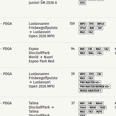
juniori SM 2026 A
FJ15
 - PDGA
Luolavuoren
159
MPO
FPO
MP40
Frisbeegolfpuisto
FP40
MA1
FA1
→ Luolavuori
MA3
FA3
Open 2026 MPO
 - PDGA
Espoo
94
MA1
FA1
MA2
FA2
DiscGolfPark
MA3
MA4
FA4
World → Nuori
Espoo Park Red
 - PDGA
Luolavuoren
39
MPO
FPO
FA1
Frisbeegolfpuisto
MA3
FA3
→ Luolavuori
PRO MASTER 40+
Open 2026 MPO
PRO MASTER WOMEN 40+
MIXED AMATEUR 1
 - PDGA
Talma
37
MA1
FA1
MA40
DiscGolfPark →
FA40
MA50
FA50
Talma
MA3
FA3
MJ18
DiscGolfPark