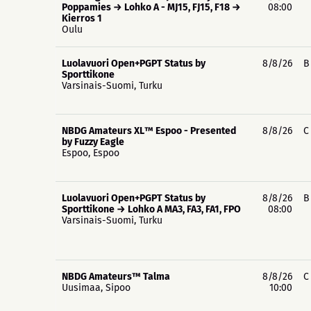
Poppamies → Lohko A - MJ15, FJ15, F18 →
08:00
Kierros 1
Oulu
Luolavuori Open+PGPT Status by
8/8/26
B
Sporttikone
Varsinais-Suomi, Turku
NBDG Amateurs XL™ Espoo - Presented
8/8/26
C
by Fuzzy Eagle
Espoo, Espoo
Luolavuori Open+PGPT Status by
8/8/26
B
Sporttikone → Lohko A MA3, FA3, FA1, FPO
08:00
Varsinais-Suomi, Turku
NBDG Amateurs™ Talma
8/8/26
C
Uusimaa, Sipoo
10:00