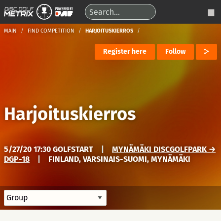
MAIN
FIND COMPETITION
HARJOITUSKIERROS
Register here
Follow
Harjoituskierros
5/27/20 17:30 GOLFSTART
|
MYNÄMÄKI DISCGOLFPARK →
DGP-18
|
FINLAND, VARSINAIS-SUOMI, MYNÄMÄKI