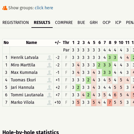
Show groups:
click here
REGISTRATION
RESULTS
COMPARE
BUE
GRH
OCP
ICP
PEN
No
Name
+/-
Thr
1
2
3
4
5
6
7
8
9
10
11
1
Par
3
3
3
3
3
3
4
4
4
4
3
1
Henrik Latvala
-2
F
3
3
3
3
3
3
4
3
3
4
4
1
Miro Marttila
-2
F
3
4
3
3
3
2
3
3
4
4
3
3
Max Kummala
-1
F
3
4
3
3
4
3
3
3
4
4
3
4
Tuomas Ekuri
+1
F
3
3
3
2
4
3
4
5
4
5
4
5
Jari Hannula
+2
F
3
2
3
3
4
3
4
4
5
5
3
6
Tommi Lautanala
+7
F
3
3
4
2
4
3
5
4
6
5
4
7
Marko Vilola
+10
F
3
5
3
3
5
4
4
7
5
5
3
Hole-by-hole statistics