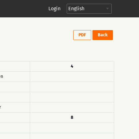
Login
PDF
Back
4
en
n
r
8