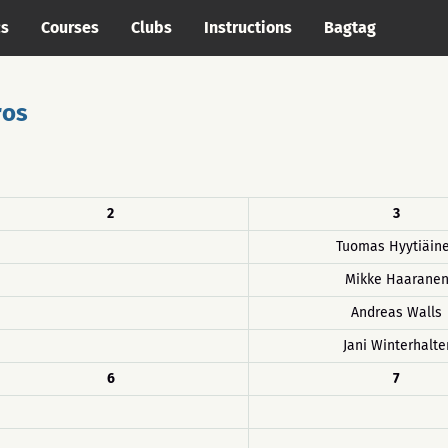
cs
Courses
Clubs
Instructions
Bagtag
ros
2
3
Tuomas Hyytiäin
Mikke Haarane
Andreas Walls
Jani Winterhalte
6
7