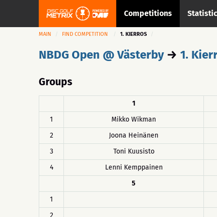
Competitions
Statisti
MAIN
FIND COMPETITION
1. KIERROS
NBDG Open @ Västerby
→
1. Kier
Groups
1
1
Mikko Wikman
2
Joona Heinänen
3
Toni Kuusisto
4
Lenni Kemppainen
5
1
2