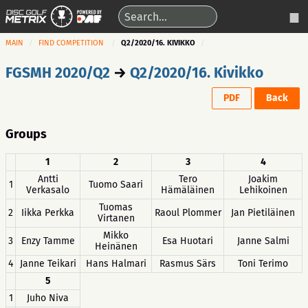
MAIN
FIND COMPETITION
Q2/2020/16. KIVIKKO
FGSMH 2020/Q2
→
Q2/2020/16. Kivikko
PDF
Back
Groups
1
2
3
4
Antti
Tero
Joakim
1
Tuomo Saari
Verkasalo
Hämäläinen
Lehikoinen
Tuomas
2
Iikka Perkka
Raoul Plommer
Jan Pietiläinen
Virtanen
Mikko
3
Enzy Tamme
Esa Huotari
Janne Salmi
Heinänen
4
Janne Teikari
Hans Halmari
Rasmus Särs
Toni Terimo
5
1
Juho Niva