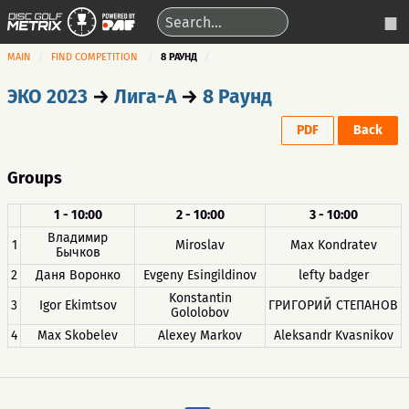
MAIN
FIND COMPETITION
8 РАУНД
ЭКО 2023
→
Лига-А
→
8 Раунд
PDF
Back
Groups
1 - 10:00
2 - 10:00
3 - 10:00
Владимир
1
Miroslav
Max Kondratev
Бычков
2
Даня Воронко
Evgeny Esingildinov
lefty badger
Konstantin
3
Igor Ekimtsov
ГРИГОРИЙ СТЕПАНОВ
Gololobov
4
Max Skobelev
Alexey Markov
Aleksandr Kvasnikov