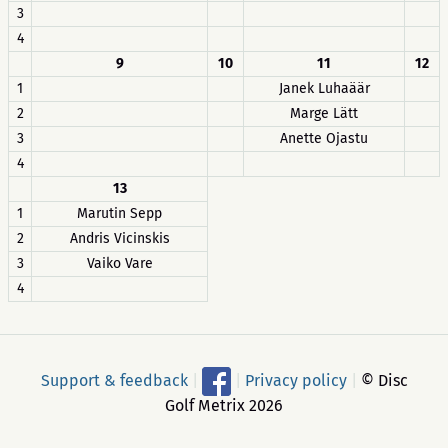
3
4
9
10
11
12
1
Janek Luhaäär
2
Marge Lätt
3
Anette Ojastu
4
13
1
Marutin Sepp
2
Andris Vicinskis
3
Vaiko Vare
4
Support & feedback
|
|
Privacy policy
|
© Disc
Golf Metrix 2026