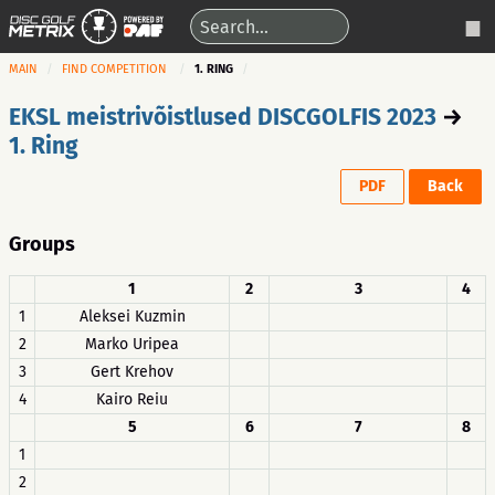
MAIN
FIND COMPETITION
1. RING
EKSL meistrivõistlused DISCGOLFIS 2023
→
1. Ring
PDF
Back
Groups
1
2
3
4
1
Aleksei Kuzmin
2
Marko Uripea
3
Gert Krehov
4
Kairo Reiu
5
6
7
8
1
2