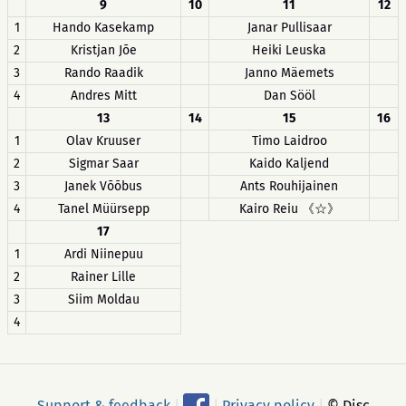
9
10
11
12
1
Hando Kasekamp
Janar Pullisaar
2
Kristjan Jõe
Heiki Leuska
3
Rando Raadik
Janno Mäemets
4
Andres Mitt
Dan Sööl
13
14
15
16
1
Olav Kruuser
Timo Laidroo
2
Sigmar Saar
Kaido Kaljend
3
Janek Võõbus
Ants Rouhijainen
4
Tanel Müürsepp
Kairo Reiu 《☆》
17
1
Ardi Niinepuu
2
Rainer Lille
3
Siim Moldau
4
Support & feedback
|
|
Privacy policy
|
© Disc