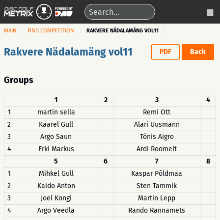
MAIN
FIND COMPETITION
RAKVERE NÄDALAMÄNG VOL11
Rakvere Nädalamäng vol11
PDF
Back
Groups
1
2
3
4
1
martin sella
Remi Ott
2
Kaarel Gull
Alari Uusmann
3
Argo Saun
Tõnis Aigro
4
Erki Markus
Ardi Roomelt
5
6
7
8
1
Mihkel Gull
Kaspar Põldmaa
2
Kaido Anton
Sten Tammik
3
Joel Kongi
Martin Lepp
4
Argo Veedla
Rando Rannamets