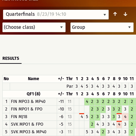
↑
↓
Quarterfinals
8/23/19 14:10
RESULTS
No
Name
+/-
Thr
1
2
3
4
5
6
7
8
9
10
11
Par
3
4
5
3
4
3
3
4
3
3
3
QF1 (8)
+/-
Thr
1
2
3
4
5
6
7
8
9
10
11
1
FIN MPO3 & MP40
-11
11
4
2
3
2
2
3
2
2
2
2
FIN MPO1 & FPO
-10
15
2
3
2
3
3
2
3
2
3
FIN MJ18
-6
13
4
5
2
3
3
3
3
3
4
2
4
SVK MPO1 & FPO
-5
15
2
4
3
3
4
4
3
2
5
SVK MPO3 & MP40
-3
11
5
3
4
2
3
4
3
3
2