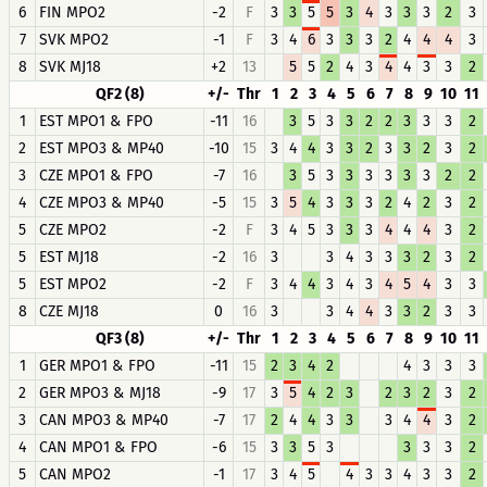
6
FIN MPO2
-2
F
3
3
5
5
3
4
3
3
3
2
3
7
SVK MPO2
-1
F
3
4
6
3
3
3
2
4
4
4
3
8
SVK MJ18
+2
13
5
5
2
4
3
4
4
3
3
2
QF2 (8)
+/-
Thr
1
2
3
4
5
6
7
8
9
10
11
1
EST MPO1 & FPO
-11
16
3
5
3
3
2
2
3
3
3
2
2
EST MPO3 & MP40
-10
15
3
4
4
3
3
2
3
3
2
3
2
3
CZE MPO1 & FPO
-7
16
3
5
3
3
3
3
3
3
2
2
4
CZE MPO3 & MP40
-5
15
3
5
4
3
3
3
2
4
2
3
2
5
CZE MPO2
-2
F
3
4
5
3
3
3
4
4
4
3
2
5
EST MJ18
-2
16
3
3
4
3
3
3
2
3
2
5
EST MPO2
-2
F
3
4
4
3
4
3
4
5
4
3
3
8
CZE MJ18
0
16
3
3
4
4
3
3
2
3
3
QF3 (8)
+/-
Thr
1
2
3
4
5
6
7
8
9
10
11
1
GER MPO1 & FPO
-11
15
2
3
4
2
4
3
3
3
2
GER MPO3 & MJ18
-9
17
3
5
4
2
3
2
3
2
3
2
3
CAN MPO3 & MP40
-7
17
2
4
4
3
3
3
4
4
3
2
4
CAN MPO1 & FPO
-6
15
3
3
5
3
3
3
3
2
5
CAN MPO2
-1
17
3
4
5
4
3
3
4
3
3
2