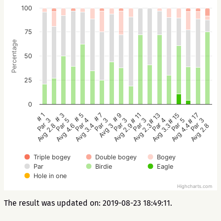
100
75
Percentage
50
25
0
# 5
# 3
# 1
# 17
# 15
# 13
# 11
# 9
# 7
Par 4
Par 5
Par 3
Par 3
Par 5
Par 4
Par 3
Par 3
Par 3
Avg 3.4
Avg 4.6
Avg 2.8
Avg 2.8
Avg 4.4
Avg 3.3
Avg 2.3
Avg 2.9
Avg 3
Triple bogey
Double bogey
Bogey
Par
Birdie
Eagle
Hole in one
Highcharts.com
The result was updated on: 2019-08-23 18:49:11.