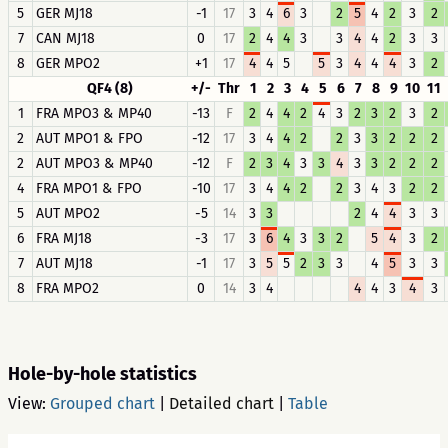
5
GER MJ18
-1
17
3
4
6
3
2
5
4
2
3
2
7
CAN MJ18
0
17
2
4
4
3
3
4
4
2
3
3
8
GER MPO2
+1
17
4
4
5
5
3
4
4
4
3
2
QF4 (8)
+/-
Thr
1
2
3
4
5
6
7
8
9
10
11
1
FRA MPO3 & MP40
-13
F
2
4
4
2
4
3
2
3
2
3
2
2
AUT MPO1 & FPO
-12
17
3
4
4
2
2
3
3
2
2
2
2
AUT MPO3 & MP40
-12
F
2
3
4
3
3
4
3
3
2
2
2
4
FRA MPO1 & FPO
-10
17
3
4
4
2
2
3
4
3
2
2
5
AUT MPO2
-5
14
3
3
2
4
4
3
3
6
FRA MJ18
-3
17
3
6
4
3
3
2
5
4
3
2
7
AUT MJ18
-1
17
3
5
5
2
3
3
4
5
3
3
8
FRA MPO2
0
14
3
4
4
4
3
4
3
Hole-by-hole statistics
View:
Grouped chart
|
Detailed chart
|
Table