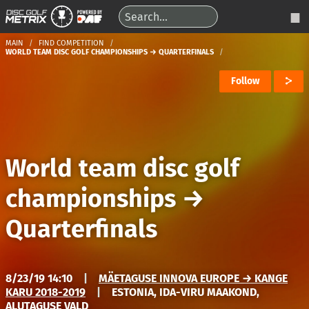
MAIN
FIND COMPETITION
WORLD TEAM DISC GOLF CHAMPIONSHIPS → QUARTERFINALS
Follow
World team disc golf
championships
→
Quarterfinals
8/23/19 14:10
|
MÄETAGUSE INNOVA EUROPE → KANGE
KARU 2018-2019
|
ESTONIA, IDA-VIRU MAAKOND,
ALUTAGUSE VALD