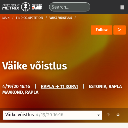
MAIN
FIND COMPETITION
VÄIKE VÕISTLUS
Follow
Väike võistlus
4/19/20 16:16
|
RAPLA → 11 KORVI
|
ESTONIA, RAPLA
MAAKOND, RAPLA
↑
↓
Väike võistlus
4/19/20 16:16