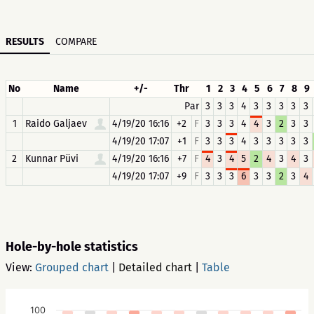
RESULTS
COMPARE
No
Name
+/-
Thr
1
2
3
4
5
6
7
8
9
Par
3
3
3
4
3
3
3
3
3
1
Raido Galjaev
4/19/20 16:16
+2
F
3
3
3
4
4
3
2
3
3
4/19/20 17:07
+1
F
3
3
3
4
3
3
3
3
3
2
Kunnar Püvi
4/19/20 16:16
+7
F
4
3
4
5
2
4
3
4
3
4/19/20 17:07
+9
F
3
3
3
6
3
3
2
3
4
Hole-by-hole statistics
View:
Grouped chart
|
Detailed chart
|
Table
100