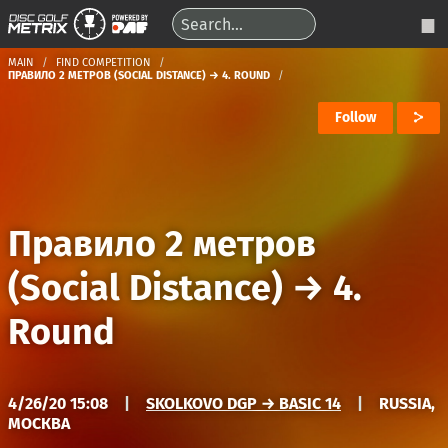
MAIN
FIND COMPETITION
ПРАВИЛО 2 МЕТРОВ (SOCIAL DISTANCE) → 4. ROUND
Follow
Правило 2 метров
(Social Distance)
→
4.
Round
4/26/20 15:08
|
SKOLKOVO DGP → BASIC 14
|
RUSSIA,
МОСКВА