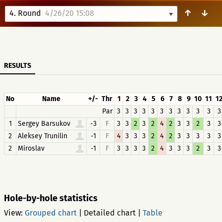
↑
↓
4. Round
4/26/20 15:08
RESULTS
No
Name
+/-
Thr
1
2
3
4
5
6
7
8
9
10
11
1
Par
3
3
3
3
3
3
3
3
3
3
3
3
1
Sergey Barsukov
-3
F
3
3
2
3
2
4
2
3
3
2
3
3
2
Aleksey Trunilin
-1
F
4
3
3
3
2
4
2
3
3
3
3
3
2
Miroslav
-1
F
3
3
3
3
2
4
3
3
3
2
3
3
Hole-by-hole statistics
View:
Grouped chart
|
Detailed chart
|
Table