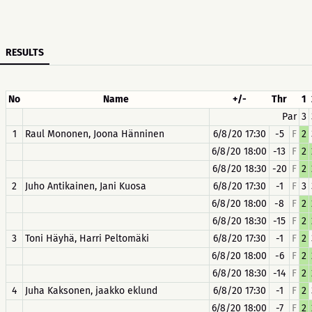
RESULTS
No
Name
+/-
Thr
1
Par
3
1
Raul Mononen, Joona Hänninen
6/8/20 17:30
-5
F
2
6/8/20 18:00
-13
F
2
6/8/20 18:30
-20
F
2
2
Juho Antikainen, Jani Kuosa
6/8/20 17:30
-1
F
3
6/8/20 18:00
-8
F
2
6/8/20 18:30
-15
F
2
3
Toni Häyhä, Harri Peltomäki
6/8/20 17:30
-1
F
2
6/8/20 18:00
-6
F
2
6/8/20 18:30
-14
F
2
4
Juha Kaksonen, jaakko eklund
6/8/20 17:30
-1
F
2
6/8/20 18:00
-7
F
2