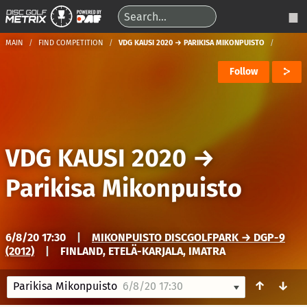
MAIN
FIND COMPETITION
VDG KAUSI 2020 → PARIKISA MIKONPUISTO
Follow
VDG KAUSI 2020
→
Parikisa Mikonpuisto
6/8/20 17:30
|
MIKONPUISTO DISCGOLFPARK → DGP-9
(2012)
|
FINLAND, ETELÄ-KARJALA, IMATRA
↑
↓
Parikisa Mikonpuisto
6/8/20 17:30