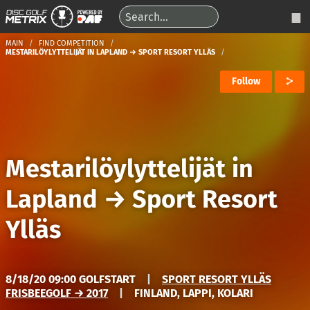
MAIN
FIND COMPETITION
MESTARILÖYLYTTELIJÄT IN LAPLAND → SPORT RESORT YLLÄS
Follow
Mestarilöylyttelijät in
Lapland
→
Sport Resort
Ylläs
8/18/20 09:00 GOLFSTART
|
SPORT RESORT YLLÄS
FRISBEEGOLF → 2017
|
FINLAND, LAPPI, KOLARI