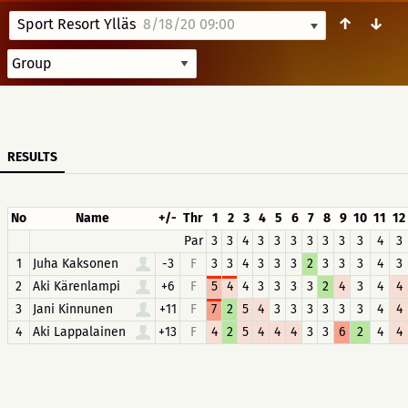
↑
↓
Sport Resort Ylläs
8/18/20 09:00
RESULTS
No
Name
+/-
Thr
1
2
3
4
5
6
7
8
9
10
11
12
Par
3
3
4
3
3
3
3
3
3
3
4
3
1
Juha Kaksonen
-3
F
3
3
4
3
3
3
2
3
3
3
4
3
2
Aki Kärenlampi
+6
F
5
4
4
3
3
3
3
2
4
3
4
4
3
Jani Kinnunen
+11
F
7
2
5
4
3
3
3
3
3
3
4
4
4
Aki Lappalainen
+13
F
4
2
5
4
4
4
3
3
6
2
4
4