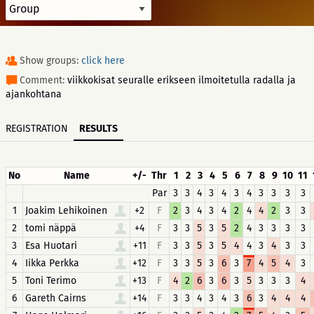
Show groups:
click here
Comment:
viikkokisat seuralle erikseen ilmoitetulla radalla ja
ajankohtana
REGISTRATION
RESULTS
No
Name
+/-
Thr
1
2
3
4
5
6
7
8
9
10
11
Par
3
3
4
3
4
3
4
3
3
3
3
1
Joakim Lehikoinen
+2
F
2
3
4
3
4
2
4
4
2
3
3
2
tomi näppä
+4
F
3
3
5
3
5
2
4
3
3
3
3
3
Esa Huotari
+11
F
3
3
5
3
5
4
4
3
4
3
3
4
Iikka Perkka
+12
F
3
3
5
3
6
3
7
4
5
4
3
5
Toni Terimo
+13
F
4
2
6
3
6
3
5
3
3
3
4
6
Gareth Cairns
+14
F
3
3
4
3
4
3
6
3
4
4
4