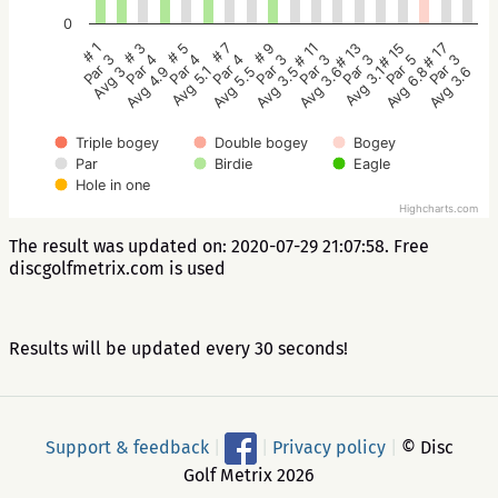
0
# 5
# 3
# 1
# 17
# 15
# 13
# 11
# 9
# 7
Par 4
Par 4
Par 3
Par 3
Par 5
Par 3
Par 3
Par 3
Par 4
Avg 5.1
Avg 4.9
Avg 3
Avg 3.6
Avg 6.8
Avg 3.1
Avg 3.6
Avg 3.5
Avg 5.5
Triple bogey
Double bogey
Bogey
Par
Birdie
Eagle
Hole in one
Highcharts.com
The result was updated on: 2020-07-29 21:07:58. Free
discgolfmetrix.com is used
Results will be updated every 30 seconds!
Support & feedback
|
|
Privacy policy
|
© Disc
Golf Metrix 2026