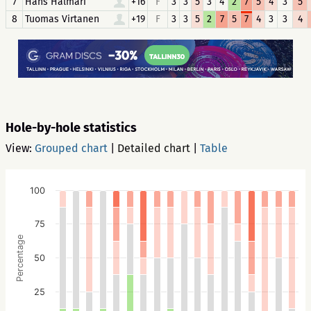
7
Hans Halmari
+16
F
3
3
5
3
4
2
7
5
4
3
5
8
Tuomas Virtanen
+19
F
3
3
5
2
7
5
7
4
3
3
4
Hole-by-hole statistics
View:
Grouped chart
|
Detailed chart
|
Table
100
75
Percentage
50
25