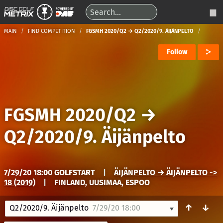
MAIN
FIND COMPETITION
FGSMH 2020/Q2 → Q2/2020/9. ÄIJÄNPELTO
Follow
FGSMH 2020/Q2
→
Q2/2020/9. Äijänpelto
7/29/20 18:00 GOLFSTART
|
ÄIJÄNPELTO → ÄIJÄNPELTO ->
18 (2019)
|
FINLAND, UUSIMAA, ESPOO
↑
↓
Q2/2020/9. Äijänpelto
7/29/20 18:00