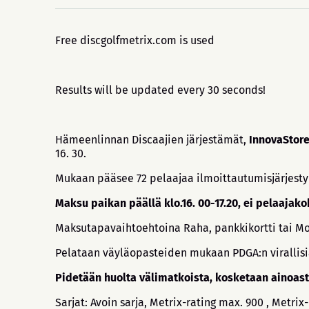
Free discgolfmetrix.com is used
Results will be updated every 30 seconds!
Hämeenlinnan Discaajien järjestämät,
InnovaStor
16. 30.
Mukaan pääsee 72 pelaajaa ilmoittautumisjärjesty
Maksu paikan päällä klo.16. 00-17.20, ei pelaajak
Maksutapavaihtoehtoina Raha, pankkikortti tai Mo
Pelataan väyläopasteiden mukaan PDGA:n virallisi
Pidetään huolta välimatkoista, kosketaan ainoasta
Sarjat: Avoin sarja, Metrix-rating max. 900 , Metrix