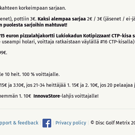
a kahteen korkeimpaan sarjaan.
senet), pottiin 3€.
Kaksi alempaa sarjaa
2€ / 3€ (jäsenet / ei-j
n puolesta sarjoihin mahtuvat!
 15 euron pizzalahjakortti Lukiokadun Kotipizzaan! CTP-kisa
e useampi holari, voittaja ratkaistaan väylällä #16 CTP-kisalla)
99€.
le 10 heit. 100 % voittajalle.
2.15€ ja 3.10€, jos 21-34 heittäjää 1. 15€ ja 2. 10€, jos 20 pelaajaa
i vähemmän 1. 10€
InnovaStore
-lahjis voittajalle!
pport & feedback
|
|
Privacy policy
|
© Disc Golf Metrix 2