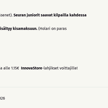
äsenet).
Seuran juniorit saavat kilpailla kahdessa
 sisältyy kisamaksuun.
(Holari on paras
 ja alle 1.15€
InnovaStore
-lahjikset voittajille!
026