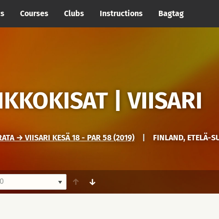
cs
Courses
Clubs
Instructions
Bagtag
KKOKISAT | VIISARI
A → VIISARI KESÄ 18 - PAR 58 (2019)
|
FINLAND, ETELÄ-
0
↑
↓