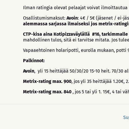
Ilman ratingia olevat pelaajat voivat ilmoittautu
Osallistumismaksut:
Avoin
: 4€ / 5€ (jäsenet / ei-jä
alemmassa sarjassa ilmaiseksi jos metrix-ratingi
CTP-kisa aina Kotipizzaväylällä #16, tarkimmalle
mahdollinen tulos, sitä ei tarvitse mitata. Jos tule
Vapaaehtoinen holaripotti, eurolla mukaan, potti 
Palkinnot:
Avoin
, yli 15 heittäjää 50/30/20 15-10 heit. 70/30 al
Metrix-rating max. 900
, jos yli 35 heittäjää 1.20€, 
Metrix-rating max. 840
, jos 5 tai yli 1. 15€, 4 ta
Su