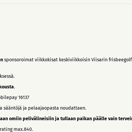
en
sponsoroimat viikkokisat keskiviikkoisin Viisarin frisbeegol
ksessä.
okousta
.
bilepay 16137
a sääntöjä ja pelaajaopasta noudattaen.
an omiin pelivälineisiin ja tullaan paikan päälle vain tervei
-rating max.840.