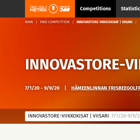
Competitions
Statisti
MAIN
FIND COMPETITION
INNOVASTORE-VIIKKOKISAT | VIISARI
INNOVASTORE-VII
7/1/20 - 9/9/20
|
HÄMEENLINNAN FRISBEEGOLFRAT
INNOVASTORE-VIIKKOKISAT | VIISARI
7/1/20-9/9/2