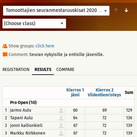
↑
↓
Tomoottajien seuranmestaruuskisat 2020
10/3/20 10:00
Show groups:
click here
Comment:
Seuran nykyisille ja entisille jäsenille.
REGISTRATION
RESULTS
COMPARE
Kierros 1
Kierros 2
Sum
Jämi
Viidentienristeys
Pro Open (10)
1
Jarmo Aulu
60
69
129
2
Tapani Aulu
64
72
136
3
jonni kallionkieli
67
72
139
3
Markku Nirkkonen
67
72
139