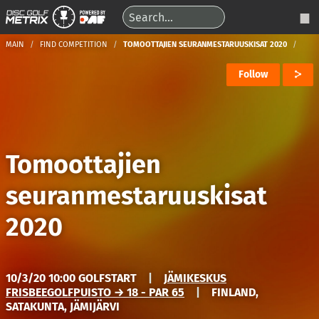
MAIN
FIND COMPETITION
TOMOOTTAJIEN SEURANMESTARUUSKISAT 2020
Follow
Tomoottajien
seuranmestaruuskisat
2020
10/3/20 10:00 GOLFSTART
|
JÄMIKESKUS
FRISBEEGOLFPUISTO → 18 - PAR 65
|
FINLAND,
SATAKUNTA, JÄMIJÄRVI