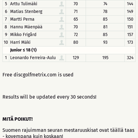
5
Arttu Tulimäki
70
74
144
6
Matias Stenberg
71
78
149
7
Martti Perna
65
85
150
8
Hannu Mäenpää
70
81
151
9
Mikko Frigård
72
85
157
10
Harri Mäki
80
93
173
Junior ≤ 18 (1)
1
Leonardo Ferreira-Aulu
129
195
324
Free discgolfmetrix.com is used
Results will be updated every 30 seconds!
MITÄ
POIKUT!
Suomen rajuimman seuran mestaruuskisat ovat täällä taas
- kovempana kuin koskaan!