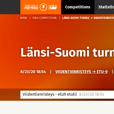
Competitions
Statisti
MAIN
FIND COMPETITION
LÄNSI-SUOMI TURNEE → VIIDENTIENRISTE
Länsi-Suomi tur
8/23/20 18:54
|
VIIDENTIENRISTEYS → ETU-9
|
Viidentienristeys - etu9 etutii
8/23/20 18:54