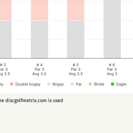
# 3
# 4
# 5
# 6
Par 3
Par 3
Par 3
Par 3
vg 3.5
Avg 3.5
Avg 3.5
Avg 3
ey
Double bogey
Bogey
Par
Birdie
Eagle
ee discgolfmetrix.com is used