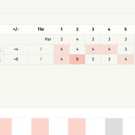
+/-
Thr
1
2
3
4
5
Par
3
4
3
3
3
+4
F
4
4
4
4
3
+6
F
4
6
3
3
4