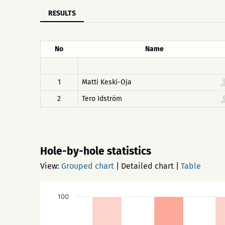
RESULTS
No
Name
1
Matti Keski-Oja
2
Tero Idström
Hole-by-hole statistics
View:
Grouped chart
|
Detailed chart
|
Table
100