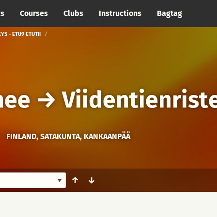
cs
Courses
Clubs
Instructions
Bagtag
YS - ETU9 ETUTII
nee
→
Viidentienriste
FINLAND, SATAKUNTA, KANKAANPÄÄ
↑
↓