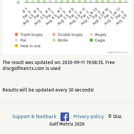
0
# 5
# 3
# 1
# 17
# 15
# 13
# 11
# 9
# 7
Par 3
Par 3
Par 3
Par 3
Par 3
Par 3
Par 3
Par 3
Par 3
Avg 4.5
Avg 3.5
Avg 3.9
Avg 3.9
Avg 3.7
Avg 3.3
Avg 3.5
Avg 3.8
Avg 3.5
Triple bogey
Double bogey
Bogey
Par
Birdie
Eagle
Hole in one
Highcharts.com
The result was updated on: 2020-09-11 19:58:35. Free
discgolfmetrix.com is used
Results will be updated every 30 seconds!
Support & feedback
|
|
Privacy policy
|
© Disc
Golf Metrix 2026