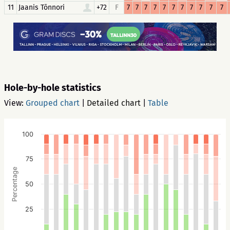
11
Jaanis Tõnnori
+72
F
7
7
7
7
7
7
7
7
7
7
7
Hole-by-hole statistics
View:
Grouped chart
|
Detailed chart
|
Table
100
75
Percentage
50
25