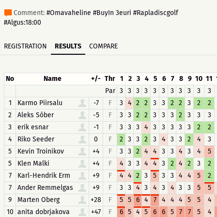
Comment:
#Omavaheline #BuyIn 3euri #Rapladiscgolf
#Algus:18:00
REGISTRATION
RESULTS
COMPARE
No
Name
+/-
Thr
1
2
3
4
5
6
7
8
9
10
11
Par
3
3
3
3
3
3
3
3
3
3
3
1
Karmo Piirsalu
-7
F
3
4
2
2
3
3
2
2
3
2
2
2
Aleks Sõber
-5
F
3
3
2
2
3
3
3
2
3
3
3
3
erik esnar
-1
F
3
3
3
4
3
3
3
3
3
2
2
4
Riko Seeder
0
F
2
3
3
2
3
4
3
3
2
4
3
5
Kevin Troinikov
+4
F
3
3
2
4
4
3
3
4
3
4
5
5
Klen Malki
+4
F
4
3
3
4
4
3
2
4
2
3
2
7
Karl-Hendrik Erm
+9
F
4
4
2
3
5
3
3
4
4
5
2
7
Ander Remmelgas
+9
F
3
3
4
3
4
3
4
3
3
5
5
9
Marten Oberg
+28
F
5
5
6
4
7
4
4
4
5
5
4
10
anita dobrjakova
+47
F
6
5
4
5
6
6
5
7
7
5
4