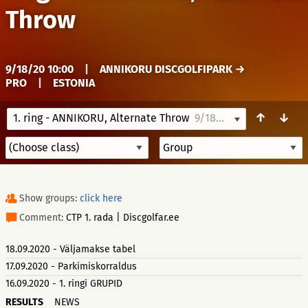
Throw
9/18/20 10:00
|
ANNIKORU DISCGOLFIPARK →
PRO
|
ESTONIA
↑
↓
1. ring - ANNIKORU, Alternate Throw
9/18/20 10:00
Show groups:
click here
Comment:
CTP 1. rada | Discgolfar.ee
18.09.2020 - Väljamakse tabel
17.09.2020 - Parkimiskorraldus
16.09.2020 - 1. ringi GRUPID
RESULTS
NEWS