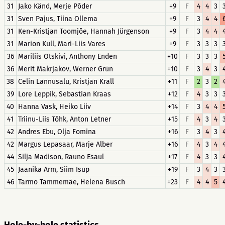
31
Jako Känd, Merje Põder
+9
F
4
4
3
31
Sven Pajus, Tiina Ollema
+9
F
3
4
4
31
Ken-Kristjan Toomjõe, Hannah Jürgenson
+9
F
3
4
4
31
Marion Kull, Mari-Liis Vares
+9
F
3
3
3
36
Mariliis Otskivi, Anthony Enden
+10
F
3
3
3
36
Merit Makrjakov, Werner Grün
+10
F
3
4
3
38
Celin Lannusalu, Kristjan Krall
+11
F
2
3
2
39
Lore Leppik, Sebastian Kraas
+12
F
4
3
3
40
Hanna Vask, Heiko Liiv
+14
F
3
4
4
41
Triinu-Liis Tõhk, Anton Letner
+15
F
4
3
4
42
Andres Ebu, Olja Fomina
+16
F
3
4
3
42
Margus Lepasaar, Marje Alber
+16
F
4
3
4
44
Silja Madison, Rauno Esaul
+17
F
4
3
3
45
Jaanika Arm, Siim Isup
+19
F
3
4
3
46
Tarmo Tammemäe, Helena Busch
+23
F
4
4
5