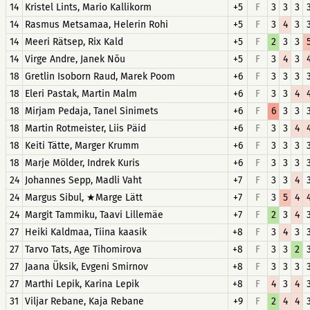
14
Kristel Lints, Mario Kallikorm
+5
F
3
3
3
14
Rasmus Metsamaa, Helerin Rohi
+5
F
3
4
3
14
Meeri Rätsep, Rix Kald
+5
F
2
3
3
14
Virge Andre, Janek Nõu
+5
F
3
4
3
18
Gretlin Isoborn Raud, Marek Poom
+6
F
3
3
3
18
Eleri Pastak, Martin Malm
+6
F
3
3
4
18
Mirjam Pedaja, Tanel Sinimets
+6
F
6
3
3
18
Martin Rotmeister, Liis Päid
+6
F
3
3
4
18
Keiti Tätte, Marger Krumm
+6
F
3
3
3
18
Marje Mölder, Indrek Kuris
+6
F
3
3
3
24
Johannes Sepp, Madli Vaht
+7
F
3
3
4
24
Margus Sibul, ★Marge Lätt
+7
F
3
5
4
24
Margit Tammiku, Taavi Lillemäe
+7
F
2
3
4
27
Heiki Kaldmaa, Tiina kaasik
+8
F
3
4
3
27
Tarvo Tats, Age Tihomirova
+8
F
3
3
2
27
Jaana Üksik, Evgeni Smirnov
+8
F
3
3
3
27
Marthi Lepik, Karina Lepik
+8
F
4
3
4
31
Viljar Rebane, Kaja Rebane
+9
F
2
4
4