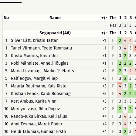
No
Name
+/-
Thr
1
2
3
Par
3
3
3
Segapaarid (46)
+/-
Thr
1
2
3
1
Silver Lätt, Kristin Tattar
-1
F
2
4
4
1
Tanel Viirmann, Teele Toomsalu
-1
F
3
4
3
3
Kristo Moorits, Kristi Unt
+1
F
3
2
3
3
Robi Männiste, Anneli Tõugjas
+1
F
2
2
2
5
Maria Liivamägi, Marko 平 Narits
+2
F
2
3
4
5
Ralf Rogov, Margit Viilep
+2
F
3
2
3
7
Maarja Rüütmann, Kals Risto
+3
F
4
3
2
7
Kristjan Eenok, Kaidi Roosimägi
+3
F
4
2
2
7
Kert Ambus, Karita Vinni
+3
F
3
3
3
10
Merilyn Ivask, Riho Rogov
+4
F
2
3
2
10
Rando-Juku Sirkas, Kelli Ellus
+4
F
3
4
3
10
Anni Eesmaa, Marek Põder
+4
F
3
4
3
10
Heidi Talumaa, Gunnar Ersto
+4
F
3
2
3