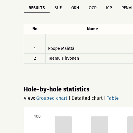
RESULTS
BUE
GRH
OCP
ICP
PENAL
No
Name
1
Roope Määttä
2
Teemu Hirvonen
Hole-by-hole statistics
View:
Grouped chart
|
Detailed chart
|
Table
100