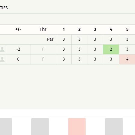
TIES
+/-
Thr
1
2
3
4
5
Par
3
3
3
3
3
-2
F
3
3
3
2
3
0
F
3
3
3
3
4