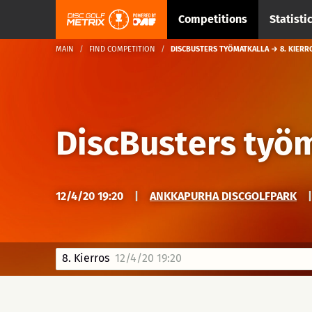
Competitions
Statisti
MAIN
FIND COMPETITION
DISCBUSTERS TYÖMATKALLA → 8. KIERR
DiscBusters työ
12/4/20 19:20
|
ANKKAPURHA DISCGOLFPARK
|
8. Kierros
12/4/20 19:20