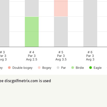
# 3
# 4
# 5
# 6
Par 3
Par 3
Par 3
Par 3
vg 3
Avg 2.5
Avg 3.5
Avg 3
ey
Double bogey
Bogey
Par
Birdie
Eagle
ree discgolfmetrix.com is used