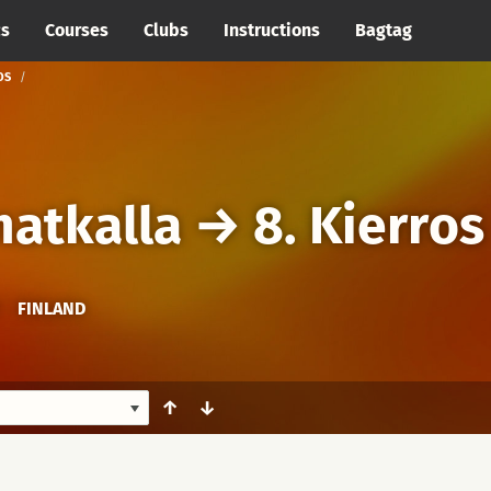
cs
Courses
Clubs
Instructions
Bagtag
OS
matkalla
→
8. Kierros
FINLAND
↑
↓