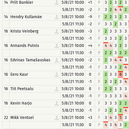
14
Priit Bankier
5/8/21 10:00
+1
F
3
2
3
2
3
5/8/21 11:30
-2
F
3
2
4
4
2
14
Hendry Kullamäe
5/8/21 10:00
-9
F
2
2
3
2
3
5/8/21 11:30
-2
F
3
3
2
3
3
16
Kristo Veinberg
5/8/21 10:00
-3
F
2
3
3
3
3
5/8/21 11:30
-1
F
3
3
3
2
3
16
Armands Putnis
5/8/21 10:00
+4
F
4
4
3
2
3
5/8/21 11:30
-1
F
2
2
3
2
2
16
Edvinas Tamašauskas
5/8/21 10:00
-2
F
2
3
4
4
3
5/8/21 11:30
-1
F
3
3
3
2
4
16
Eero Kaur
5/8/21 10:00
0
F
2
3
3
6
3
5/8/21 11:30
-1
F
2
3
2
3
4
16
Tiit Peetsalu
5/8/21 10:00
0
F
2
2
3
3
3
5/8/21 11:30
-1
F
3
3
3
3
4
16
Kevin Harjo
5/8/21 10:00
0
F
3
3
3
2
2
5/8/21 11:30
-1
F
3
2
3
2
4
22
Mikk Ventsel
5/8/21 10:00
+3
F
3
4
3
5
3
5/8/21 11:30
0
F
4
3
4
3
2