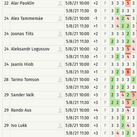
22
Alar Pauklin
5/8/21 10:00
+2
F
3
3
3
5
3
5/8/21 11:30
0
F
3
2
3
3
3
24
Alex Tammemäe
5/8/21 10:00
-1
F
3
4
2
4
3
5/8/21 11:30
+1
F
3
4
2
2
3
24
Joonas Tiits
5/8/21 10:00
+2
F
3
3
3
2
3
5/8/21 11:30
+1
F
2
3
3
2
4
24
Aleksandr Logussov
5/8/21 10:00
+2
F
3
3
3
5
4
5/8/21 11:30
+1
F
3
2
3
4
3
24
Jaanis Hiob
5/8/21 10:00
+2
F
3
3
3
3
3
5/8/21 11:30
+1
F
3
2
3
6
3
28
Tarmo Tomson
5/8/21 10:00
+3
F
2
3
3
3
2
5/8/21 11:30
+2
F
2
3
2
3
3
29
Sander Valk
5/8/21 10:00
+3
F
2
3
4
2
5
5/8/21 11:30
+3
F
2
2
3
5
2
29
Rando Aus
5/8/21 10:00
+4
F
3
3
3
4
3
5/8/21 11:30
+3
F
3
3
2
3
3
29
Ivo Lukk
5/8/21 10:00
+3
F
3
3
2
4
3
5/8/21 11:30
+3
F
3
4
3
2
3