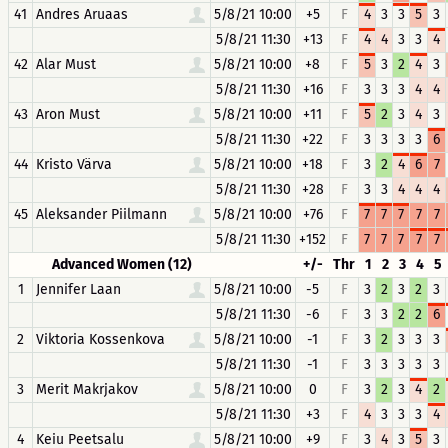
41
Andres Aruaas
5/8/21 10:00
+5
F
4
3
3
5
3
5/8/21 11:30
+13
F
4
4
3
3
4
42
Alar Must
5/8/21 10:00
+8
F
5
3
2
4
3
5/8/21 11:30
+16
F
3
3
3
4
4
43
Aron Must
5/8/21 10:00
+11
F
5
2
3
4
3
5/8/21 11:30
+22
F
3
3
3
3
6
44
Kristo Värva
5/8/21 10:00
+18
F
3
2
4
6
7
5/8/21 11:30
+28
F
3
3
4
4
4
45
Aleksander Piilmann
5/8/21 10:00
+76
F
7
7
7
7
7
5/8/21 11:30
+152
F
7
7
7
7
7
Advanced Women (12)
+/-
Thr
1
2
3
4
5
1
Jennifer Laan
5/8/21 10:00
-5
F
3
2
3
2
3
5/8/21 11:30
-6
F
3
3
2
2
6
2
Viktoria Kossenkova
5/8/21 10:00
-1
F
3
2
3
3
3
5/8/21 11:30
-1
F
3
3
3
3
3
3
Merit Makrjakov
5/8/21 10:00
0
F
3
2
3
4
2
5/8/21 11:30
+3
F
4
3
3
3
4
4
Keiu Peetsalu
5/8/21 10:00
+9
F
3
4
3
5
3