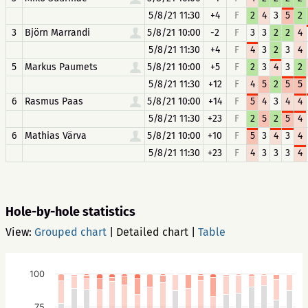
5/8/21 11:30
+4
F
2
4
3
5
2
3
Björn Marrandi
5/8/21 10:00
-2
F
3
3
2
2
4
5/8/21 11:30
+4
F
4
3
2
3
4
5
Markus Paumets
5/8/21 10:00
+5
F
2
3
4
3
2
5/8/21 11:30
+12
F
4
5
2
5
5
6
Rasmus Paas
5/8/21 10:00
+14
F
5
4
3
4
4
5/8/21 11:30
+23
F
2
5
2
5
4
6
Mathias Värva
5/8/21 10:00
+10
F
5
3
4
3
4
5/8/21 11:30
+23
F
4
3
3
3
4
Hole-by-hole statistics
View:
Grouped chart
|
Detailed chart
|
Table
100
75