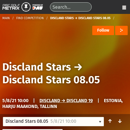
MAIN
FIND COMPETITION
DISCLAND STARS → DISCLAND STARS 08.05
Follow
Discland Stars
→
Discland Stars 08.05
5/8/21 10:00
|
DISCLAND → DISCLAND 19
|
ESTONIA,
HARJU MAAKOND, TALLINN
↑
↓
Discland Stars 08.05
5/8/21 10:00