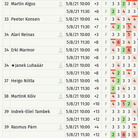
32
Martin Algus
5/8/21 10:00
+3
F
3
3
2
3
4
5/8/21 11:30
+6
F
2
3
4
3
3
33
Peeter Konsen
5/8/21 10:00
+4
F
3
4
3
4
4
5/8/21 11:30
+7
F
4
2
3
5
4
34
Alari Reinas
5/8/21 10:00
+3
F
3
3
3
5
3
5/8/21 11:30
+8
F
4
6
3
4
3
34
Erki Marmor
5/8/21 10:00
+6
F
4
3
2
6
3
5/8/21 11:30
+8
F
3
3
3
3
4
34
★Janek Luhaäär
5/8/21 10:00
+6
F
3
4
3
3
3
5/8/21 11:30
+8
F
4
2
3
4
3
37
Heigo Niitla
5/8/21 10:00
+6
F
4
2
3
3
4
5/8/21 11:30
+9
F
2
3
4
3
3
38
MartinK Kõiv
5/8/21 10:00
+2
F
4
3
3
3
3
5/8/21 11:30
+10
F
4
3
5
2
4
39
Indrek-Eliel Tambek
5/8/21 10:00
+13
F
3
3
3
3
4
5/8/21 11:30
+12
F
3
3
2
3
3
39
Rasmus Pärn
5/8/21 10:00
+4
F
3
3
3
3
4
5/8/21 11:30
+12
F
2
3
6
3
5