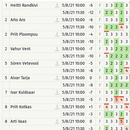
1
Heitti Randkivi
5/8/21 10:00
-6
F
3
3
2
2
3
5/8/21 11:30
-12
F
2
2
3
2
3
2
Arto Aro
5/8/21 10:00
-6
F
3
3
3
2
3
5/8/21 11:30
-10
F
2
2
2
4
3
2
Priit Ploompuu
5/8/21 10:00
-4
F
3
3
3
3
3
5/8/21 11:30
-10
F
2
3
2
3
3
2
Vahur Vent
5/8/21 10:00
-7
F
3
3
2
2
2
5/8/21 11:30
-10
F
3
2
2
2
2
5
Sören Vetevool
5/8/21 10:00
-5
F
3
2
3
2
3
5/8/21 11:30
-8
F
2
2
3
2
4
5
Aivar Tarja
5/8/21 10:00
0
F
3
3
2
3
3
5/8/21 11:30
-8
F
3
2
2
2
2
7
Ivar Kuldsaar
5/8/21 10:00
-7
F
3
3
2
3
3
5/8/21 11:30
-5
F
3
3
5
4
3
8
Priit Kotkas
5/8/21 10:00
+1
F
4
3
3
3
4
5/8/21 11:30
-3
F
2
2
3
2
3
8
Arti Vaas
5/8/21 10:00
0
F
3
3
3
5
3
5/8/21 11:30
-3
F
2
3
3
3
4