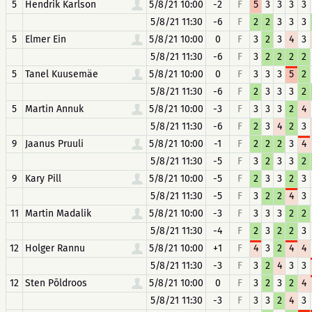
5
Hendrik Karlson
5/8/21 10:00
-2
F
5
3
3
3
3
5/8/21 11:30
-6
F
2
2
3
3
3
5
Elmer Ein
5/8/21 10:00
0
F
3
2
3
4
3
5/8/21 11:30
-6
F
3
2
2
2
2
5
Tanel Kuusemäe
5/8/21 10:00
0
F
3
3
3
5
2
5/8/21 11:30
-6
F
2
3
3
3
2
5
Martin Annuk
5/8/21 10:00
-3
F
3
3
3
2
4
5/8/21 11:30
-6
F
2
3
4
2
3
9
Jaanus Pruuli
5/8/21 10:00
-1
F
2
2
2
3
4
5/8/21 11:30
-5
F
3
2
3
3
2
9
Kary Pill
5/8/21 10:00
-5
F
2
3
3
2
3
5/8/21 11:30
-5
F
3
2
2
4
3
11
Martin Madalik
5/8/21 10:00
-3
F
3
3
3
2
2
5/8/21 11:30
-4
F
2
3
2
2
3
12
Holger Rannu
5/8/21 10:00
+1
F
4
3
2
4
4
5/8/21 11:30
-3
F
3
2
4
3
3
12
Sten Põldroos
5/8/21 10:00
0
F
3
2
3
2
4
5/8/21 11:30
-3
F
3
3
2
4
3