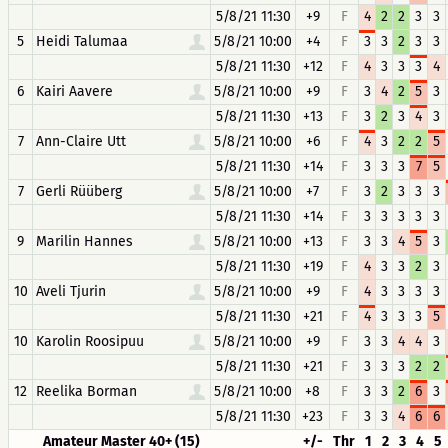
5/8/21 11:30
+9
F
4
2
2
3
3
5
Heidi Talumaa
5/8/21 10:00
+4
F
3
3
2
3
3
5/8/21 11:30
+12
F
4
3
3
3
4
6
Kairi Aavere
5/8/21 10:00
+9
F
3
4
2
5
3
5/8/21 11:30
+13
F
3
2
3
4
3
7
Ann-Claire Utt
5/8/21 10:00
+6
F
4
3
2
2
5
5/8/21 11:30
+14
F
3
3
3
7
5
7
Gerli Rüüberg
5/8/21 10:00
+7
F
3
2
3
3
3
5/8/21 11:30
+14
F
3
3
3
3
3
9
Marilin Hannes
5/8/21 10:00
+13
F
3
3
4
5
3
5/8/21 11:30
+19
F
4
3
3
2
3
10
Aveli Tjurin
5/8/21 10:00
+9
F
4
3
3
3
3
5/8/21 11:30
+21
F
4
3
3
3
5
10
Karolin Roosipuu
5/8/21 10:00
+9
F
3
3
4
4
3
5/8/21 11:30
+21
F
3
3
3
2
2
12
Reelika Borman
5/8/21 10:00
+8
F
3
3
2
6
3
5/8/21 11:30
+23
F
3
3
4
6
6
Amateur Master 40+ (15)
+/-
Thr
1
2
3
4
5