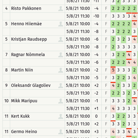
5/8/21 11:30
-11
F
3
2
3
3
3
4
Risto Pakkonen
5/8/21 10:00
-4
F
2
2
2
2
2
5/8/21 11:30
-10
F
3
3
3
3
4
5
Henno Hiiemäe
5/8/21 10:00
-4
F
2
2
2
2
4
5/8/21 11:30
-8
F
3
2
2
2
3
5
Kristjan Raudsepp
5/8/21 10:00
-6
F
2
3
2
3
4
5/8/21 11:30
-8
F
2
3
3
3
3
7
Ragnar Nõmmela
5/8/21 10:00
-4
F
3
2
2
4
3
5/8/21 11:30
-6
F
2
2
2
4
4
8
Martin Niin
5/8/21 10:00
-2
F
5
3
3
3
2
5/8/21 11:30
-5
F
3
2
2
3
4
9
Oleksandr Glagoliev
5/8/21 10:00
+2
F
4
2
3
3
2
5/8/21 11:30
-2
F
2
2
3
2
3
10
Mikk Maripuu
5/8/21 10:00
-1
F
3
3
3
2
4
5/8/21 11:30
+1
F
4
3
3
3
3
11
Kert Kukk
5/8/21 10:00
0
F
3
2
2
3
3
5/8/21 11:30
+2
F
3
3
2
3
3
11
Germo Heino
5/8/21 10:00
+3
F
4
3
3
4
3