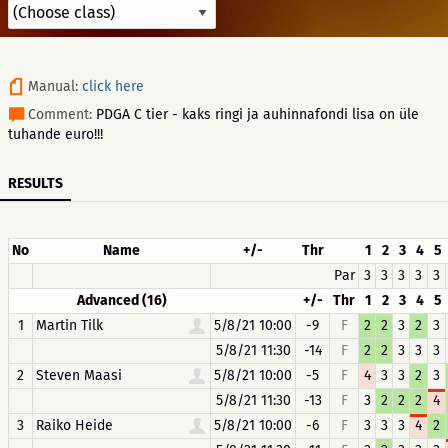
Manual:
click here
Comment:
PDGA C tier - kaks ringi ja auhinnafondi lisa on üle
tuhande euro!!!
RESULTS
No
Name
+/-
Thr
1
2
3
4
5
Par
3
3
3
3
3
Advanced (16)
+/-
Thr
1
2
3
4
5
1
Martin Tilk
5/8/21 10:00
-9
F
2
2
3
2
3
5/8/21 11:30
-14
F
2
2
3
3
3
2
Steven Maasi
5/8/21 10:00
-5
F
4
3
3
2
3
5/8/21 11:30
-13
F
3
2
2
2
4
3
Raiko Heide
5/8/21 10:00
-6
F
3
3
3
4
2