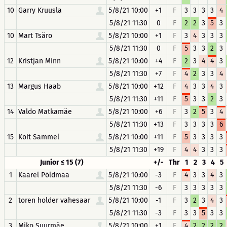
10
Garry Kruusla
5/8/21 10:00
+1
F
3
3
3
3
4
5/8/21 11:30
0
F
2
2
3
5
3
10
Mart Tsäro
5/8/21 10:00
+1
F
3
4
3
3
3
5/8/21 11:30
0
F
5
3
3
2
3
12
Kristjan Minn
5/8/21 10:00
+4
F
2
3
4
4
3
5/8/21 11:30
+7
F
4
2
3
3
4
13
Margus Haab
5/8/21 10:00
+12
F
4
3
3
4
3
5/8/21 11:30
+11
F
5
3
3
2
3
14
Valdo Matkamäe
5/8/21 10:00
+6
F
3
2
5
3
4
5/8/21 11:30
+13
F
3
3
3
3
6
15
Koit Sammel
5/8/21 10:00
+11
F
5
3
3
3
3
5/8/21 11:30
+19
F
4
4
3
3
3
Junior ≤ 15 (7)
+/-
Thr
1
2
3
4
5
1
Kaarel Põldmaa
5/8/21 10:00
-3
F
4
3
3
4
3
5/8/21 11:30
-6
F
3
3
3
3
3
2
toren holder vahesaar
5/8/21 10:00
-1
F
3
2
3
4
3
5/8/21 11:30
-3
F
3
3
5
3
3
3
Miko Suurmäe
5/8/21 10:00
+1
F
4
2
2
2
2