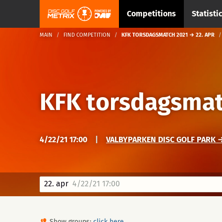
Competitions
Statisti
MAIN
FIND COMPETITION
KFK TORSDAGSMATCH 2021 → 22. APR
KFK torsdagsmat
4/22/21 17:00
|
VALBYPARKEN DISC GOLF PARK →
22. apr
4/22/21 17:00
Show groups:
click here