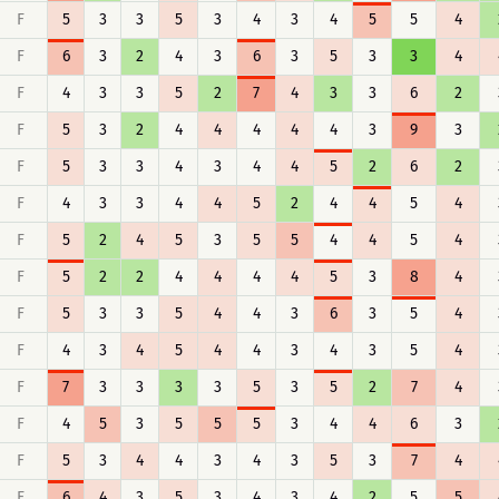
F
5
3
3
5
3
4
3
4
5
5
4
F
6
3
2
4
3
6
3
5
3
3
4
F
4
3
3
5
2
7
4
3
3
6
2
F
5
3
2
4
4
4
4
4
3
9
3
F
5
3
3
4
3
4
4
5
2
6
2
F
4
3
3
4
4
5
2
4
4
5
4
F
5
2
4
5
3
5
5
4
4
5
4
F
5
2
2
4
4
4
4
5
3
8
4
F
5
3
3
5
4
4
3
6
3
5
4
F
4
3
4
5
4
4
3
4
3
5
4
F
7
3
3
3
3
5
3
5
2
7
4
F
4
5
3
5
5
5
3
4
4
6
3
F
5
3
4
4
3
4
3
5
3
7
4
F
6
4
3
5
3
4
3
4
2
5
5