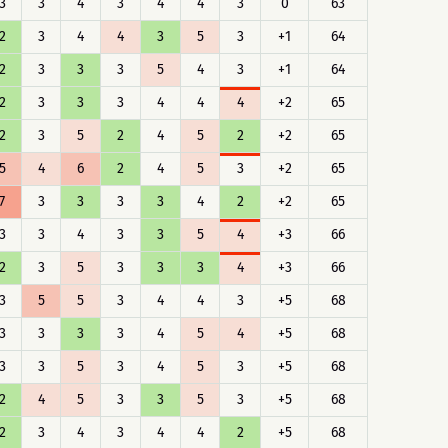
3
3
4
3
4
4
3
0
63
2
3
4
4
3
5
3
+1
64
2
3
3
3
5
4
3
+1
64
2
3
3
3
4
4
4
+2
65
2
3
5
2
4
5
2
+2
65
5
4
6
2
4
5
3
+2
65
7
3
3
3
3
4
2
+2
65
3
3
4
3
3
5
4
+3
66
2
3
5
3
3
3
4
+3
66
3
5
5
3
4
4
3
+5
68
3
3
3
3
4
5
4
+5
68
3
3
5
3
4
5
3
+5
68
2
4
5
3
3
5
3
+5
68
2
3
4
3
4
4
2
+5
68