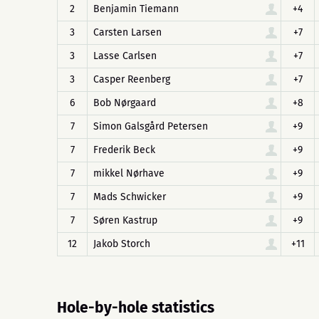
2
Benjamin Tiemann
+4
3
Carsten Larsen
+7
3
Lasse Carlsen
+7
3
Casper Reenberg
+7
6
Bob Nørgaard
+8
7
Simon Galsgård Petersen
+9
7
Frederik Beck
+9
7
mikkel Nørhave
+9
7
Mads Schwicker
+9
7
Søren Kastrup
+9
12
Jakob Storch
+11
Hole-by-hole statistics