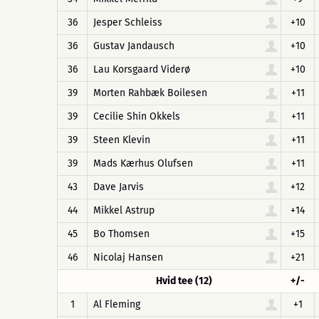
36
Jesper Schleiss
+10
36
Gustav Jandausch
+10
36
Lau Korsgaard Viderø
+10
39
Morten Rahbæk Boilesen
+11
39
Cecilie Shin Okkels
+11
39
Steen Klevin
+11
39
Mads Kærhus Olufsen
+11
43
Dave Jarvis
+12
44
Mikkel Astrup
+14
45
Bo Thomsen
+15
46
Nicolaj Hansen
+21
Hvid tee (12)
+/-
1
Al Fleming
+1