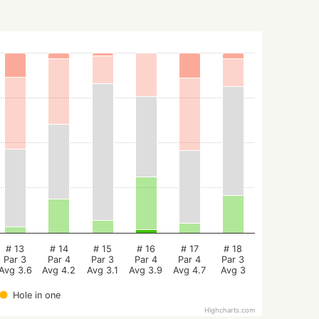
# 13
# 14
# 15
# 16
# 17
# 18
Par 3
Par 4
Par 3
Par 4
Par 4
Par 3
Avg 3.6
Avg 4.2
Avg 3.1
Avg 3.9
Avg 4.7
Avg 3
Hole in one
Highcharts.com