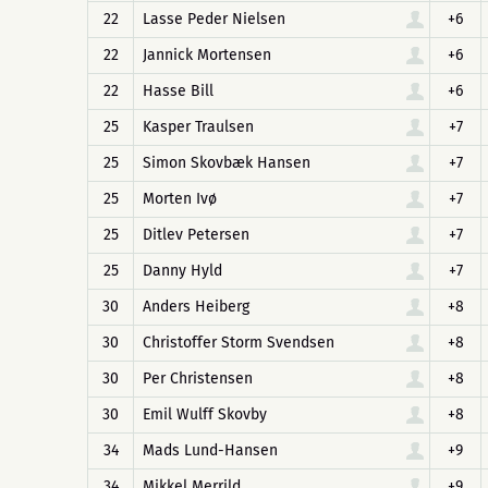
22
Lasse Peder Nielsen
+6
22
Jannick Mortensen
+6
22
Hasse Bill
+6
25
Kasper Traulsen
+7
25
Simon Skovbæk Hansen
+7
25
Morten Ivø
+7
25
Ditlev Petersen
+7
25
Danny Hyld
+7
30
Anders Heiberg
+8
30
Christoffer Storm Svendsen
+8
30
Per Christensen
+8
30
Emil Wulff Skovby
+8
34
Mads Lund-Hansen
+9
34
Mikkel Merrild
+9