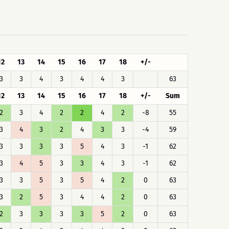
12
13
14
15
16
17
18
+/-
3
3
4
3
4
4
3
63
12
13
14
15
16
17
18
+/-
Sum
2
3
4
2
2
4
2
-8
55
3
4
3
2
4
3
3
-4
59
3
3
3
3
5
4
3
-1
62
3
4
5
3
3
4
3
-1
62
3
3
5
3
5
4
2
0
63
3
2
5
3
4
4
2
0
63
2
3
3
3
3
5
2
0
63