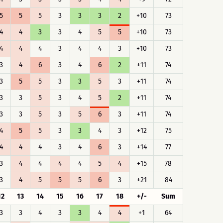
5
5
5
3
3
3
2
+10
73
4
4
3
3
4
5
5
+10
73
4
4
4
3
4
4
3
+10
73
3
4
6
3
4
6
2
+11
74
3
5
5
3
3
5
3
+11
74
3
3
5
3
4
5
2
+11
74
3
3
5
3
5
6
3
+11
74
4
5
5
3
3
4
3
+12
75
4
4
4
3
4
6
3
+14
77
3
4
4
4
4
5
4
+15
78
3
4
5
5
5
6
3
+21
84
12
13
14
15
16
17
18
+/-
Sum
3
3
4
3
3
4
4
+1
64