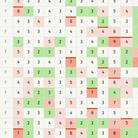
F
5
3
3
4
3
3
3
4
3
5
3
F
6
2
3
4
3
4
2
3
4
5
4
F
4
3
4
4
3
6
3
4
2
5
3
F
4
3
3
4
3
4
3
5
4
6
3
F
3
3
3
5
2
4
3
4
2
9
4
F
5
3
2
3
3
4
3
3
3
5
2
F
4
3
3
4
3
7
3
4
2
5
2
F
5
3
2
3
3
3
4
4
4
7
3
F
4
4
3
5
3
5
3
3
3
6
4
F
4
4
2
3
3
4
3
7
3
4
4
F
5
2
2
6
3
5
3
4
3
7
3
F
5
3
3
3
4
4
3
6
3
5
3
F
5
2
3
4
4
6
2
3
2
7
5
F
7
2
3
5
3
6
4
3
3
8
2