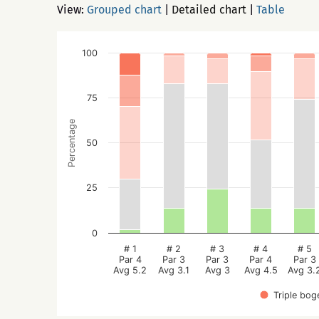
View:
Grouped chart
|
Detailed chart
|
Table
100
75
Percentage
50
25
0
# 1
# 2
# 3
# 4
# 5
Par 4
Par 3
Par 3
Par 4
Par 3
Avg 5.2
Avg 3.1
Avg 3
Avg 4.5
Avg 3.
Triple bog