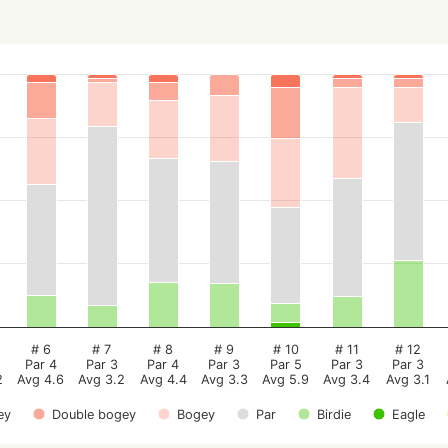
# 6
# 7
# 8
# 9
# 10
# 11
# 12
Par 4
Par 3
Par 4
Par 3
Par 5
Par 3
Par 3
2
Avg 4.6
Avg 3.2
Avg 4.4
Avg 3.3
Avg 5.9
Avg 3.4
Avg 3.1
ey
Double bogey
Bogey
Par
Birdie
Eagle