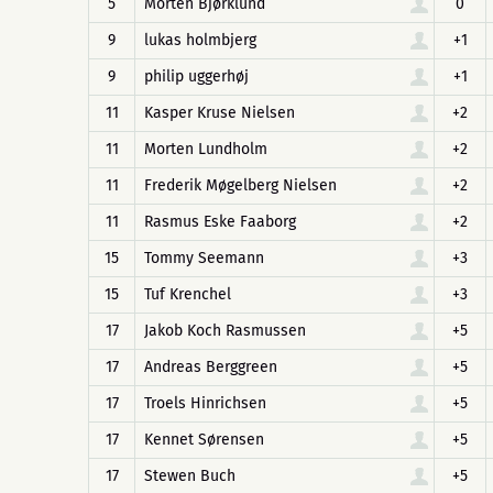
5
Morten Bjørklund
0
9
lukas holmbjerg
+1
9
philip uggerhøj
+1
11
Kasper Kruse Nielsen
+2
11
Morten Lundholm
+2
11
Frederik Møgelberg Nielsen
+2
11
Rasmus Eske Faaborg
+2
15
Tommy Seemann
+3
15
Tuf Krenchel
+3
17
Jakob Koch Rasmussen
+5
17
Andreas Berggreen
+5
17
Troels Hinrichsen
+5
17
Kennet Sørensen
+5
17
Stewen Buch
+5