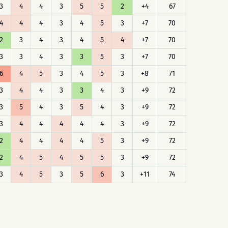
3
4
4
3
5
5
2
+4
67
4
4
4
3
4
5
3
+7
70
2
3
4
3
4
5
4
+7
70
3
3
4
3
3
5
3
+7
70
6
4
5
3
4
5
3
+8
71
3
4
4
3
3
4
3
+9
72
3
5
4
3
5
4
3
+9
72
3
4
4
4
4
4
3
+9
72
2
4
4
4
4
5
3
+9
72
2
4
5
4
5
5
3
+9
72
3
4
5
3
5
6
3
+11
74