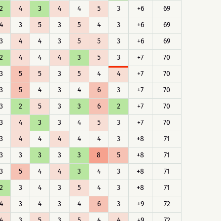
2
4
3
4
4
5
3
+6
69
4
3
5
3
5
4
3
+6
69
3
4
4
3
5
5
3
+6
69
2
4
4
4
3
5
3
+7
70
3
5
5
3
5
4
4
+7
70
3
5
4
3
4
6
3
+7
70
3
2
5
3
3
6
2
+7
70
3
4
3
3
4
5
3
+7
70
3
4
4
4
4
4
3
+8
71
3
3
3
3
3
8
5
+8
71
3
5
4
4
3
4
3
+8
71
2
3
4
3
5
4
3
+8
71
4
3
4
3
4
6
3
+9
72
4
3
5
3
5
4
4
+9
72