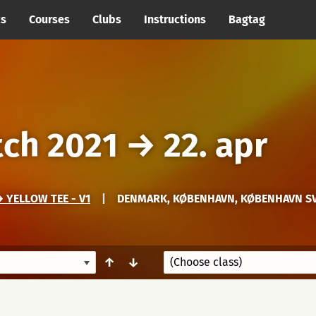
cs
Courses
Clubs
Instructions
Bagtag
ch 2021
→
22. apr
 YELLOW TEE - V1
|
DENMARK, KØBENHAVN, KØBENHAVN S
↑
↓