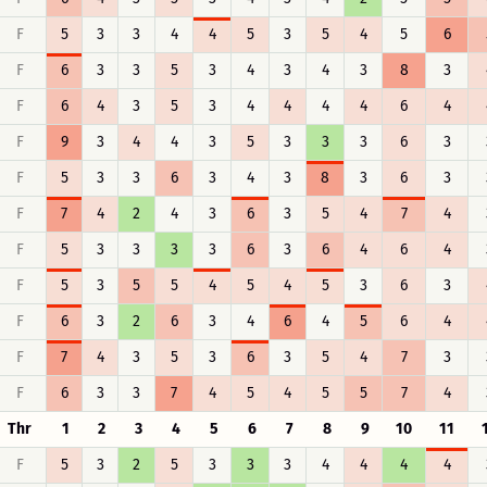
F
5
3
3
4
4
5
3
5
4
5
6
F
6
3
3
5
3
4
3
4
3
8
3
F
6
4
3
5
3
4
4
4
4
6
4
F
9
3
4
4
3
5
3
3
3
6
3
F
5
3
3
6
3
4
3
8
3
6
3
F
7
4
2
4
3
6
3
5
4
7
4
F
5
3
3
3
3
6
3
6
4
6
4
F
5
3
5
5
4
5
4
5
3
6
3
F
6
3
2
6
3
4
6
4
5
6
4
F
7
4
3
5
3
6
3
5
4
7
3
F
6
3
3
7
4
5
4
5
5
7
4
Thr
1
2
3
4
5
6
7
8
9
10
11
F
5
3
2
5
3
3
3
4
4
4
4