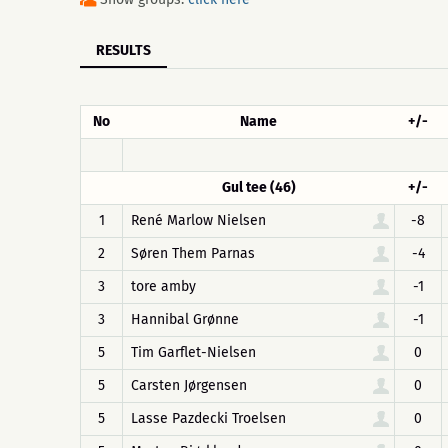
RESULTS
No
Name
+/-
Gul tee (46)
+/-
1
René Marlow Nielsen
-8
2
Søren Them Parnas
-4
3
tore amby
-1
3
Hannibal Grønne
-1
5
Tim Garflet-Nielsen
0
5
Carsten Jørgensen
0
5
Lasse Pazdecki Troelsen
0