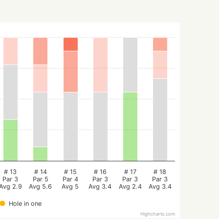
# 13
# 14
# 15
# 16
# 17
# 18
Par 3
Par 5
Par 4
Par 3
Par 3
Par 3
Avg 2.9
Avg 5.6
Avg 5
Avg 3.4
Avg 2.4
Avg 3.4
Hole in one
Highcharts.com