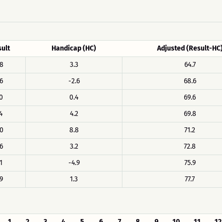
ult
Handicap (HC)
Adjusted (Result-HC
8
3.3
64.7
6
-2.6
68.6
0
0.4
69.6
4
4.2
69.8
0
8.8
71.2
6
3.2
72.8
1
-4.9
75.9
9
1.3
77.7
1
2
3
4
5
6
7
8
9
10
11
12