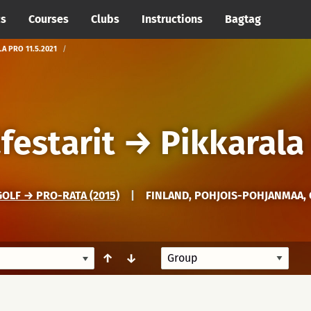
cs
Courses
Clubs
Instructions
Bagtag
A PRO 11.5.2021
festarit
→
Pikkarala 
OLF → PRO-RATA (2015)
|
FINLAND, POHJOIS-POHJANMAA,
↑
↓