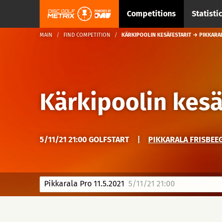
Competitions
Statisti
MAIN
FIND COMPETITION
KÄRKIPOOLIN KESÄFESTARIT → PIKKARAL
Kärkipoolin kesä
5/11/21 21:00 GOLFSTART
|
PIKKARALA FRISBEEG
Pikkarala Pro 11.5.2021
5/11/21 21:00