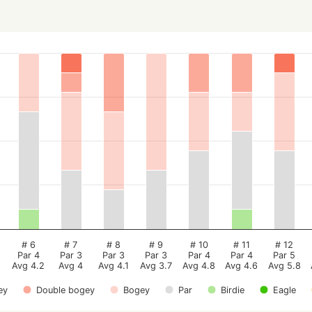
# 6
# 7
# 8
# 9
# 10
# 11
# 12
Par 4
Par 3
Par 3
Par 3
Par 4
Par 4
Par 5
Avg 4.2
Avg 4
Avg 4.1
Avg 3.7
Avg 4.8
Avg 4.6
Avg 5.8
ey
Double bogey
Bogey
Par
Birdie
Eagle