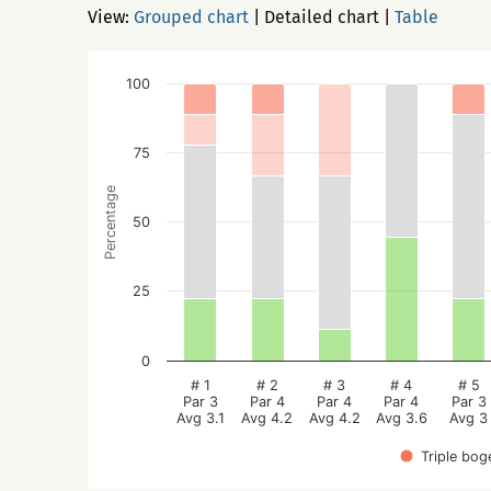
View:
Grouped chart
|
Detailed chart
|
Table
100
75
Percentage
50
25
0
# 1
# 2
# 3
# 4
# 5
Par 3
Par 4
Par 4
Par 4
Par 3
Avg 3.1
Avg 4.2
Avg 4.2
Avg 3.6
Avg 3
Triple bog