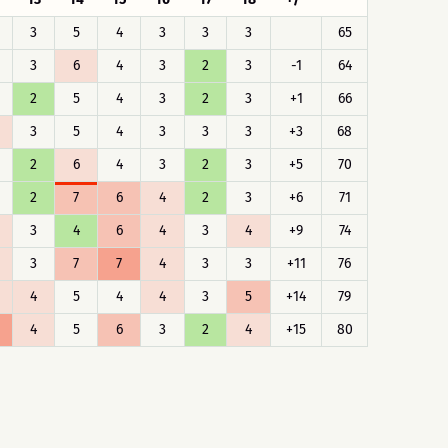
3
5
4
3
3
3
65
3
6
4
3
2
3
-1
64
2
5
4
3
2
3
+1
66
3
5
4
3
3
3
+3
68
2
6
4
3
2
3
+5
70
2
7
6
4
2
3
+6
71
3
4
6
4
3
4
+9
74
3
7
7
4
3
3
+11
76
4
5
4
4
3
5
+14
79
4
5
6
3
2
4
+15
80