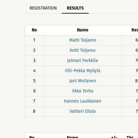
REGISTRATION
RESULTS
No
Name
Res
1
Matti Toljamo
6
2
Antti Toljamo
6
3
Jalmari Parkkila
7
4
Olli-Pekka Myllylä
7
5
Jani Moilanen
8
6
Iikka Terho
7
7
Hannes Laukkanen
7
8
Valtteri Eilola
7
No
Name
+/-
Thr