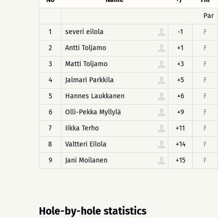
Par
1
severi eilola
-1
F
2
Antti Toljamo
+1
F
3
Matti Toljamo
+3
F
4
Jalmari Parkkila
+5
F
5
Hannes Laukkanen
+6
F
6
Olli-Pekka Myllylä
+9
F
7
Iikka Terho
+11
F
8
Valtteri Eilola
+14
F
9
Jani Moilanen
+15
F
Hole-by-hole statistics