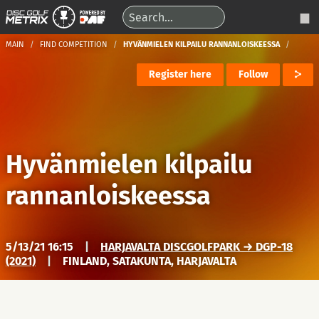
MAIN
FIND COMPETITION
HYVÄNMIELEN KILPAILU RANNANLOISKEESSA
Register here
Follow
Hyvänmielen kilpailu
rannanloiskeessa
5/13/21 16:15
|
HARJAVALTA DISCGOLFPARK → DGP-18
(2021)
|
FINLAND, SATAKUNTA, HARJAVALTA