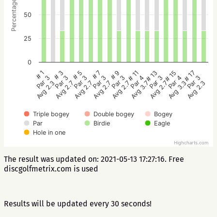
Percentage
50
25
0
# 5
# 3
# 1
# 17
# 15
# 13
# 11
# 9
# 7
Par 3
Par 3
Par 3
Par 3
Par 4
Par 3
Par 4
Par 3
Par 3
Avg 2.7
Avg 2.7
Avg 2.3
Avg 2.3
Avg 3.3
Avg 2.7
Avg 3.7
Avg 2.7
Avg 2.7
Triple bogey
Double bogey
Bogey
Par
Birdie
Eagle
Hole in one
Highcharts.com
The result was updated on: 2021-05-13 17:27:16. Free
discgolfmetrix.com is used
Results will be updated every 30 seconds!