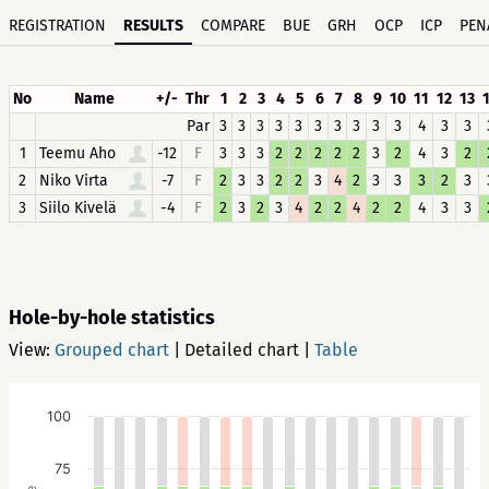
REGISTRATION
RESULTS
COMPARE
BUE
GRH
OCP
ICP
PEN
No
Name
+/-
Thr
1
2
3
4
5
6
7
8
9
10
11
12
13
Par
3
3
3
3
3
3
3
3
3
3
4
3
3
1
Teemu Aho
-12
F
3
3
3
2
2
2
2
2
3
2
4
3
2
2
Niko Virta
-7
F
2
3
3
2
2
3
4
2
3
3
3
2
3
3
Siilo Kivelä
-4
F
2
3
2
3
4
2
2
4
2
2
4
3
3
Hole-by-hole statistics
View:
Grouped chart
|
Detailed chart
|
Table
100
75